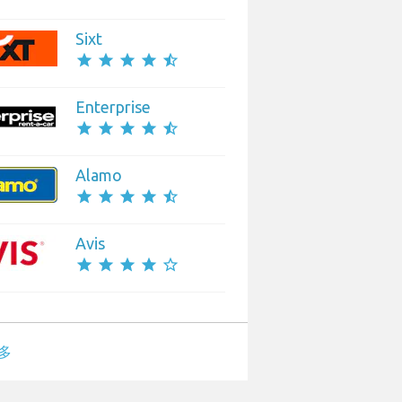
Sixt
star
star
star
star
star_half
Enterprise
star
star
star
star
star_half
Alamo
star
star
star
star
star_half
Avis
star
star
star
star
star_border
多