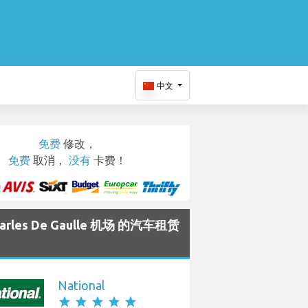
中文
免费
修改，
免费
取消，
没有
卡费！
Charles De Gaulle 机场 的汽车租赁
National
star
star
star
star
star