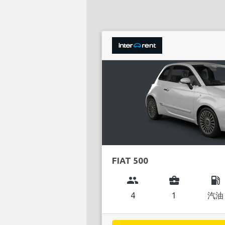
FIAT 500
group
business_center
local_gas_station
4
1
汽油