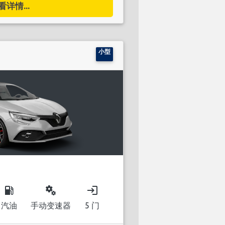
看详情...
小型
local_gas_station
miscellaneous_services
login
汽油
手动变速器
5 门