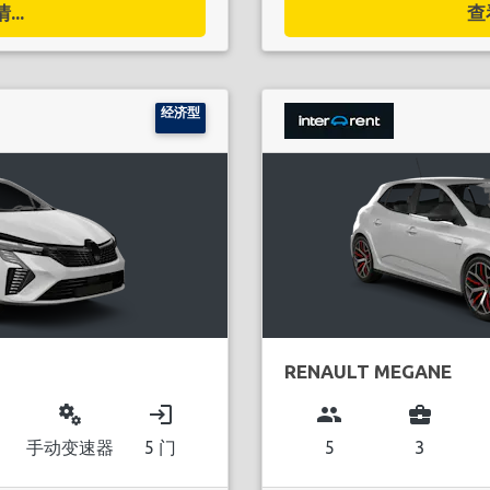
..
查
经济型
RENAULT MEGANE
miscellaneous_services
login
group
business_center
手动变速器
5 门
5
3