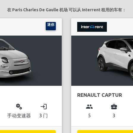
在 Paris Charles De Gaulle 机场 可以从 Interrent 租用的车有：
迷你
RENAULT CAPTUR
miscellaneous_services
login
group
business_center
手动变速器
3 门
5
3