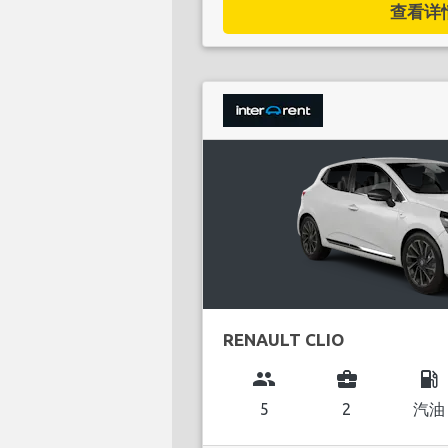
查看详情.
RENAULT CLIO
group
business_center
local_gas_station
5
2
汽油