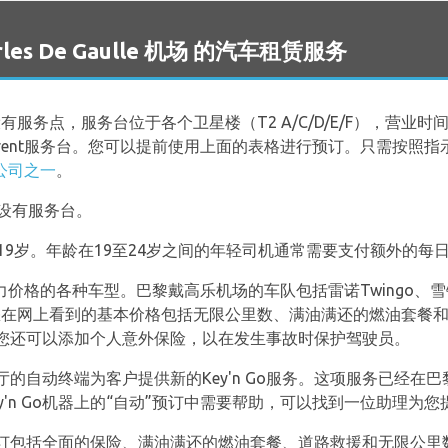
harles De Gaulle 机场 的汽车租赁服务
有服务点，服务台位于各个卫星楼（T2 A/C/D/E/F），营业
2联系Interrent服务台。您可以提前使用上面的表格进行预订。只需
公司之一
。
设有服务台。
低年龄为19岁。年龄在19至24岁之间的年轻司机通常需要支付额外的
竞争力价格的各种车型。巴黎戴高乐机场的车队包括雷诺Twingo、雪铁龙
a。您在网上看到的基本价格包括无限公里数、满油满还的燃油套餐和Su
您还可以添加个人意外保险，以在发生事故时保护驾驶员。
机场大厅的自动终端为客户提供新的Key'n Go服务。这项服务已
'n Go机器上的“自动”预订中需要帮助，可以找到一位助理为您
您的预订包括全面的保险、满油满还的燃油套餐、道路救援和无限公