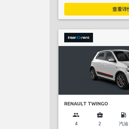
查看详情.
RENAULT TWINGO
group
business_center
local_gas_station
4
2
汽油