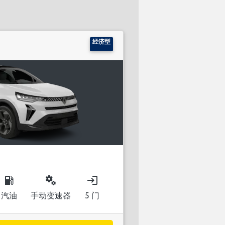
经济型
local_gas_station
miscellaneous_services
login
汽油
手动变速器
5 门