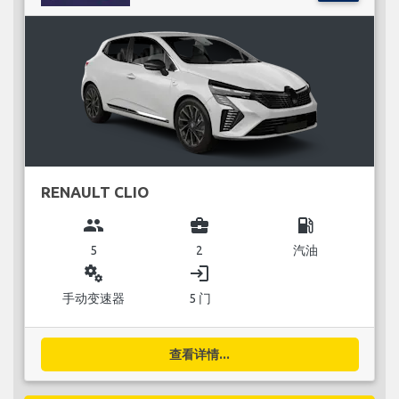
RENAULT CLIO
group
business_center
local_gas_station
5
2
汽油
miscellaneous_services
login
手动变速器
5 门
查看详情...