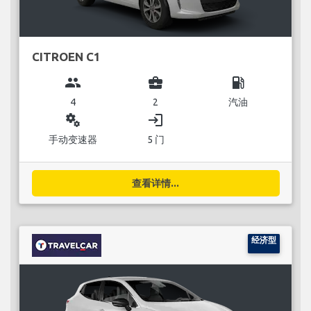
CITROEN C1
group
business_center
local_gas_station
4
2
汽油
miscellaneous_services
login
手动变速器
5 门
查看详情...
经济型