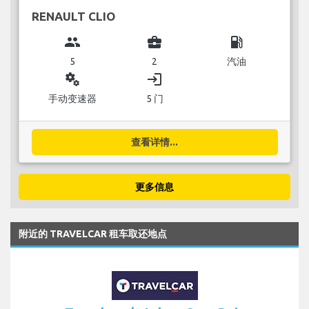
RENAULT CLIO
group
business_center
local_gas_station
5
2
汽油
miscellaneous_services
login
手动变速器
5 门
查看详情...
更多信息
附近的 TRAVELCAR 租车取还地点