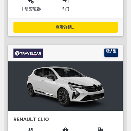
miscellaneous_services
login
手动变速器
5 门
查看详情...
经济型
RENAULT CLIO
group
business_center
local_gas_station