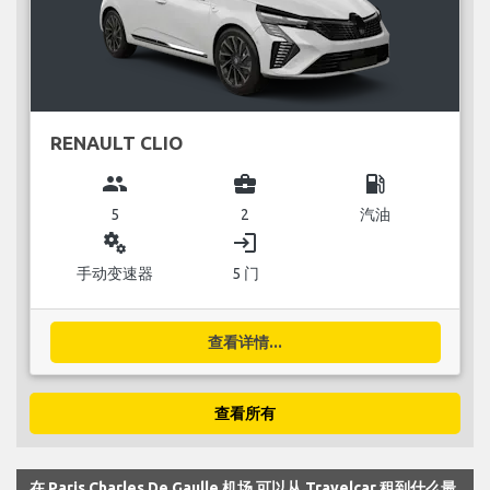
RENAULT CLIO
group
business_center
local_gas_station
5
2
汽油
miscellaneous_services
login
手动变速器
5 门
查看详情...
查看所有
在 Paris Charles De Gaulle 机场 可以从 Travelcar 租到什么最