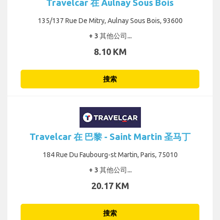
Travelcar 在 Aulnay Sous Bois
135/137 Rue De Mitry, Aulnay Sous Bois, 93600
+ 3 其他公司...
8.10 KM
搜索
Travelcar 在 巴黎 - Saint Martin 圣马丁
184 Rue Du Faubourg-st Martin, Paris, 75010
+ 3 其他公司...
20.17 KM
搜索