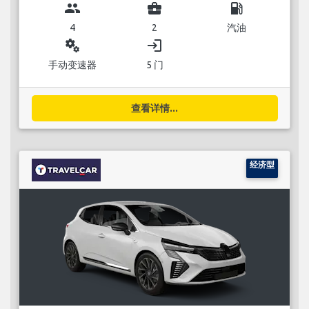
group
business_center
local_gas_station
4
2
汽油
miscellaneous_services
login
手动变速器
5 门
查看详情...
经济型