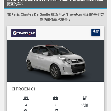
便宜的车？
在 Paris Charles De Gaulle 机场 可从 Travelcar 租到的每个类
别的最低价汽车是：
迷你
CITROEN C1
group
business_center
local_gas_station
4
2
汽油