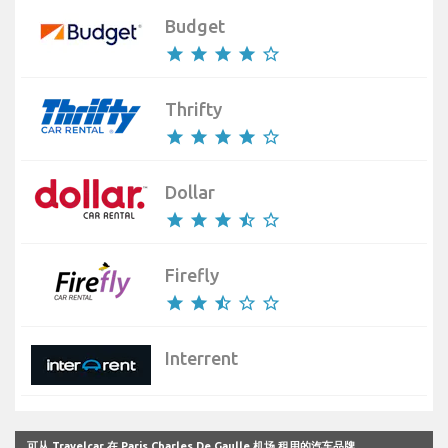
Budget
star
star
star
star
star_border
Thrifty
star
star
star
star
star_border
Dollar
star
star
star
star_half
star_border
Firefly
star
star
star_half
star_border
star_border
Interrent
可从 Travelcar 在 Paris Charles De Gaulle 机场 租用的汽车品牌