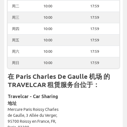
周二
10:00
17:59
周三
10:00
17:59
周四
10:00
17:59
周五
10:00
17:59
周六
10:00
17:59
周日
10:00
17:59
在 Paris Charles De Gaulle 机场 的
TRAVELCAR 租赁服务台位于：
Travelcar - Car Sharing
地址
Mercure Paris Roissy Charles
de Gaulle, 3 Allée du Verger,
95700 Roissy en France, FR,