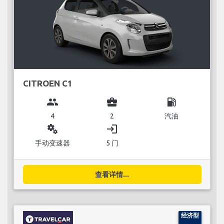
CITROEN C1
group
business_center
local_gas_station
4
2
汽油
miscellaneous_services
login
手动变速器
5 门
查看详情...
经济型