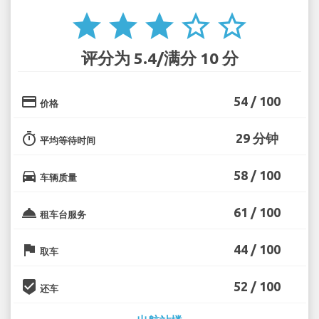
star
star
star
star_border
star_border
评分为 5.4/满分 10 分
credit_card
54 / 100
价格
timer
29 分钟
平均等待时间
directions_car
58 / 100
车辆质量
room_service
61 / 100
租车台服务
flag
44 / 100
取车
beenhere
52 / 100
还车