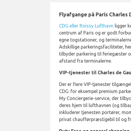
Flyafgange på Paris Charles 
CDG eller Roissy Lufthavn
ligger k
centrum af Paris og er godt forbu
egne togstationer, og terminalern
Adskillige parkeringsfaciliteter, h
tilbyder parkering til feriegæster 
afstand fra terminalerne.
VIP-tjenester til Charles de Ga
Der er flere VIP-tjenester tilgænge
CDG: for eksempel premium parker
My Conciergerie-service, der tilby
deres hjem til lufthavnen (og tilba
inkluderer tjenesten portører, m
privat chaufførpræstigebil til og 