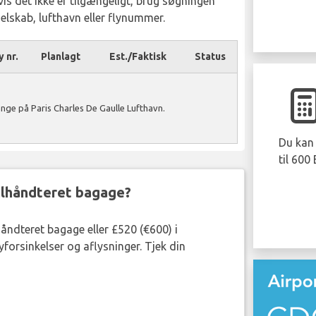
Hvis det ikke er tilgængeligt, brug søgningen
yselskab, lufthavn eller flynummer.
y nr.
Planlagt
Est./Faktisk
Status
ange på Paris Charles De Gaulle Lufthavn.
Du kan 
til 600
ejlhåndteret bagage?
håndteret bagage eller £520 (€600) i
forsinkelser og aflysninger. Tjek din