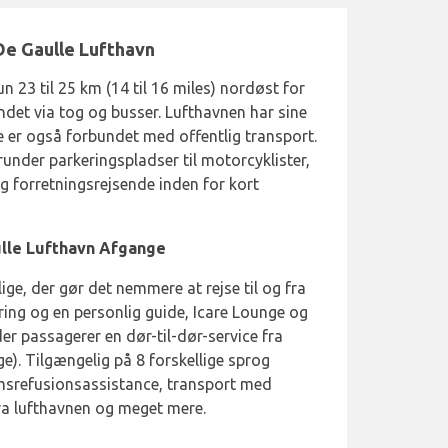
De Gaulle Lufthavn
un 23 til 25 km (14 til 16 miles) nordøst for
ndet via tog og busser. Lufthavnen har sine
e er også forbundet med offentlig transport.
erunder parkeringspladser til motorcyklister,
og forretningsrejsende inden for kort
ulle Lufthavn Afgange
lige, der gør det nemmere at rejse til og fra
ing og en personlig guide, Icare Lounge og
der passagerer en dør-til-dør-service fra
ge). Tilgængelig på 8 forskellige sprog
omsrefusionsassistance, transport med
fra lufthavnen og meget mere.