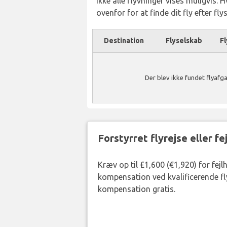
Ikke alle flyvninger vises muligvis. 
ovenfor for at finde dit fly efter fl
Destination
Flyselskab
Fl
Der blev ikke fundet flyafg
Forstyrret flyrejse eller f
Kræv op til £1,600 (€1,920) for fejl
kompensation ved kvalificerende fly
kompensation gratis.