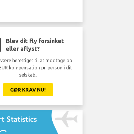
Blev dit fly forsinket
eller aflyst?
være berettiget til at modtage op
 EUR kompensation pr. person i dit
selskab..
GØR KRAV NU!