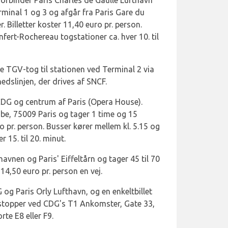
orbinder Paris Charles de Gaulle Lufthavn
minal 1 og 3 og afgår fra Paris Gare du
. Billetter koster 11,40 euro pr. person.
fert-Rochereau togstationer ca. hver 10. til
ge TGV-tog til stationen ved Terminal 2 via
edslinjen, der drives af SNCF.
DG og centrum af Paris (Opera House).
ibe, 75009 Paris og tager 1 time og 15
ro pr. person. Busser kører mellem kl. 5.15 og
r 15. til 20. minut.
havnen og Paris' Eiffeltårn og tager 45 til 70
 14,50 euro pr. person en vej.
 og Paris Orly Lufthavn, og en enkeltbillet
 stopper ved CDG's T1 Ankomster, Gate 33,
te E8 eller F9.