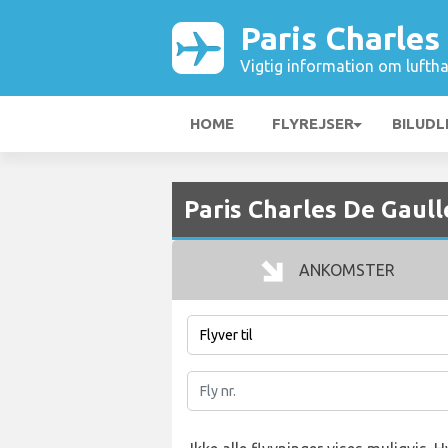
Paris Charles
Vigtig information om luftha
HOME
FLYREJSER
BILUDL
Paris Charles De Gaul
ANKOMSTER