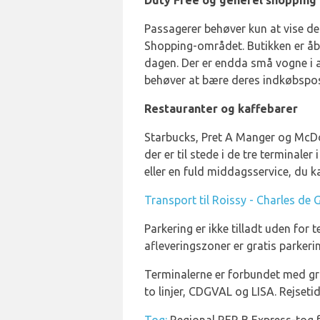
Duty Free og generel shopping
Passagerer behøver kun at vise de
Shopping-området. Butikken er åben
dagen. Der er endda små vogne i 
behøver at bære deres indkøbspose
Restauranter og kaffebarer
Starbucks, Pret A Manger og McDo
der er til stede i de tre terminaler
eller en fuld middagsservice, du k
Transport til Roissy - Charles de 
Parkering er ikke tilladt uden for t
afleveringszoner er gratis parkeri
Terminalerne er forbundet med gra
to linjer, CDGVAL og LISA. Rejseti