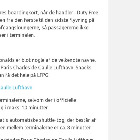
res boardingkort, når de handler i Duty Free
 fra den første til den sidste flyvning på
afgangsloungerne, så passagererne ikke
r i terminalen.
nalds er blot nogle af de velkendte navne,
 i Paris Charles de Gaulle Lufthavn. Snacks
an få det hele på LFPG.
Gaulle Lufthavn
erminalerne, selvom der i officielle
ng i maks. 10 minutter.
tis automatiske shuttle-tog, der består af
den mellem terminalerne er ca. 8 minutter.