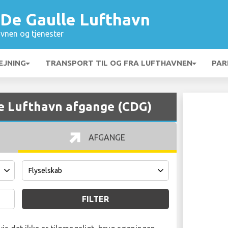
 De Gaulle Lufthavn
vnen og tjenester
EJNING
TRANSPORT TIL OG FRA LUFTHAVNEN
PAR
le Lufthavn afgange (CDG)
AFGANGE
FILTER