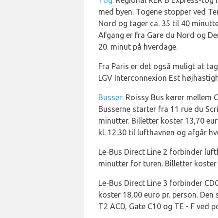
Tog:
Regional RER B Express-tog f
med byen. Togene stopper ved Ter
Nord og tager ca. 35 til 40 minutter
Afgang er fra Gare du Nord og Den
20. minut på hverdage.
Fra Paris er det også muligt at ta
LGV Interconnexion Est højhastigh
Busser:
Roissy Bus kører mellem C
Busserne starter fra 11 rue du Scr
minutter. Billetter koster 13,70 eu
kl. 12.30 til lufthavnen og afgår hve
Le-Bus Direct Line 2 forbinder luft
minutter for turen. Billetter koster
Le-Bus Direct Line 3 forbinder CDG
koster 18,00 euro pr. person. Den
T2 ACD, Gate C10 og TE - F ved por