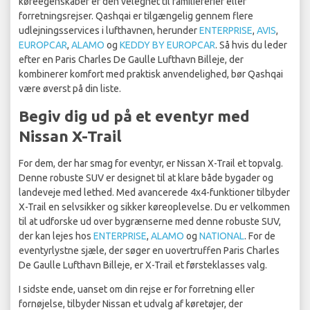
køreegenskaber er den velegnet til familieferier eller
forretningsrejser. Qashqai er tilgængelig gennem flere
udlejningsservices i lufthavnen, herunder
ENTERPRISE
,
AVIS
,
EUROPCAR
,
ALAMO
og
KEDDY BY EUROPCAR
. Så hvis du leder
efter en Paris Charles De Gaulle Lufthavn Billeje, der
kombinerer komfort med praktisk anvendelighed, bør Qashqai
være øverst på din liste.
Begiv dig ud på et eventyr med
Nissan X-Trail
For dem, der har smag for eventyr, er Nissan X-Trail et topvalg.
Denne robuste SUV er designet til at klare både bygader og
landeveje med lethed. Med avancerede 4x4-funktioner tilbyder
X-Trail en selvsikker og sikker køreoplevelse. Du er velkommen
til at udforske ud over bygrænserne med denne robuste SUV,
der kan lejes hos
ENTERPRISE
,
ALAMO
og
NATIONAL
. For de
eventyrlystne sjæle, der søger en uovertruffen Paris Charles
De Gaulle Lufthavn Billeje, er X-Trail et førsteklasses valg.
I sidste ende, uanset om din rejse er for forretning eller
fornøjelse, tilbyder Nissan et udvalg af køretøjer, der