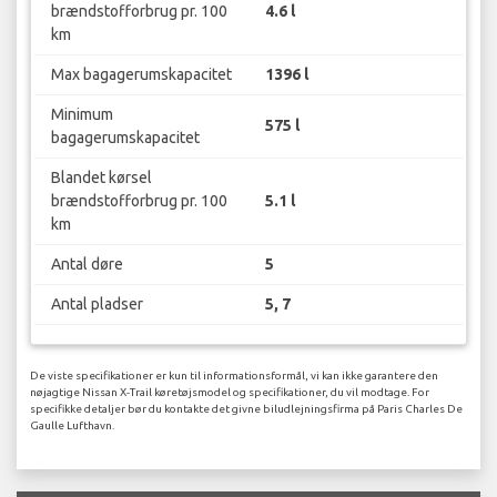
brændstofforbrug pr. 100
4.6 l
km
Max bagagerumskapacitet
1396 l
Minimum
575 l
bagagerumskapacitet
Blandet kørsel
brændstofforbrug pr. 100
5.1 l
km
Antal døre
5
Antal pladser
5, 7
De viste specifikationer er kun til informationsformål, vi kan ikke garantere den
nøjagtige Nissan X-Trail køretøjsmodel og specifikationer, du vil modtage. For
specifikke detaljer bør du kontakte det givne biludlejningsfirma på Paris Charles De
Gaulle Lufthavn.