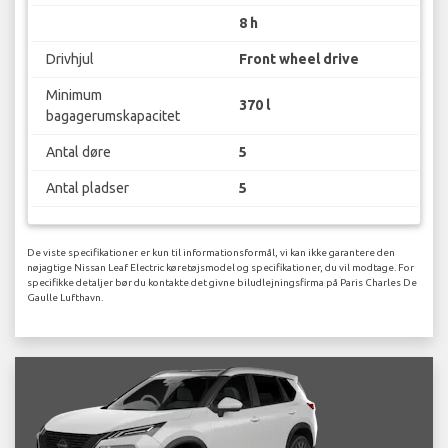
8 h
Drivhjul
Front wheel drive
Minimum
370 l
bagagerumskapacitet
Antal døre
5
Antal pladser
5
De viste specifikationer er kun til informationsformål, vi kan ikke garantere den
nøjagtige Nissan Leaf Electric køretøjsmodel og specifikationer, du vil modtage. For
specifikke detaljer bør du kontakte det givne biludlejningsfirma på Paris Charles De
Gaulle Lufthavn.