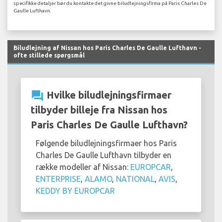
specifikke detaljer bør du kontakte det givne biludlejningsfirma på Paris Charles De
Gaulle Lufthavn.
Biludlejning af Nissan hos Paris Charles De Gaulle Lufthavn -
ofte stillede spørgsmål
question_answer
Hvilke biludlejningsfirmaer
tilbyder billeje fra Nissan hos
Paris Charles De Gaulle Lufthavn?
Følgende biludlejningsfirmaer hos Paris
Charles De Gaulle Lufthavn tilbyder en
række modeller af Nissan:
EUROPCAR
,
ENTERPRISE
,
ALAMO
,
NATIONAL
,
AVIS
,
KEDDY BY EUROPCAR