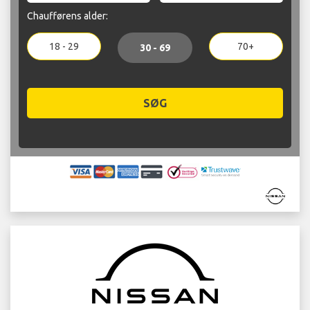
Chaufførens alder:
18 - 29
70+
30 - 69
SØG