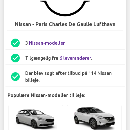
Nissan - Paris Charles De Gaulle Lufthavn
check_circle
3
Nissan-modeller
.
check_circle
Tilgængelig fra
6 leverandører
.
Der blev søgt efter tilbud på 114 Nissan
check_circle
billeje.
Populære Nissan-modeller til leje: