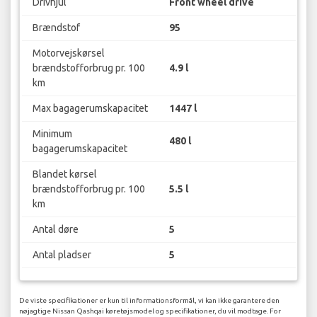
Drivhjul
Front wheel drive
Brændstof
95
Motorvejskørsel
brændstofforbrug pr. 100
4.9 l
km
Max bagagerumskapacitet
1447 l
Minimum
480 l
bagagerumskapacitet
Blandet kørsel
brændstofforbrug pr. 100
5.5 l
km
Antal døre
5
Antal pladser
5
De viste specifikationer er kun til informationsformål, vi kan ikke garantere den
nøjagtige Nissan Qashqai køretøjsmodel og specifikationer, du vil modtage. For