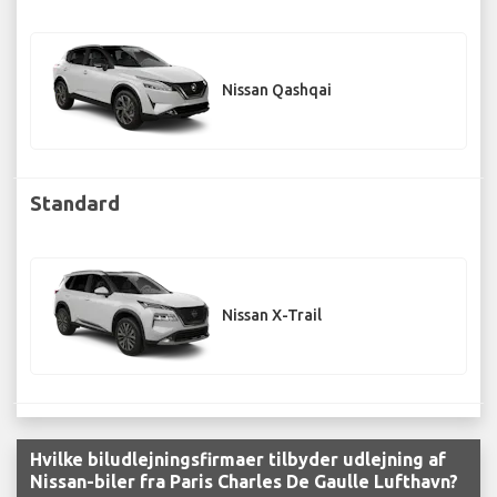
Nissan Qashqai
Standard
Nissan X-Trail
Hvilke biludlejningsfirmaer tilbyder udlejning af
Nissan-biler fra Paris Charles De Gaulle Lufthavn?