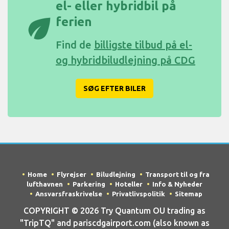
el- eller hybridbil på
eco
ferien
Find de
billigste tilbud på el-
og hybridbiludlejning på CDG
SØG EFTER BILER
Home
Flyrejser
Biludlejning
Transport til og fra
lufthavnen
Parkering
Hoteller
Info & Nyheder
Ansvarsfraskrivelse
Privatlivspolitik
Sitemap
COPYRIGHT © 2026 Try Quantum OU trading as
"TripTQ" and pariscdgairport.com (also known as