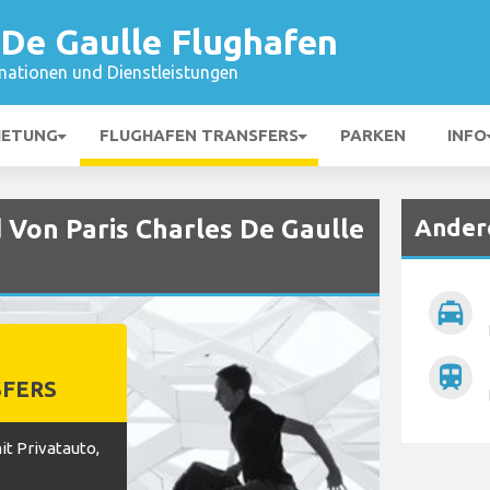
 De Gaulle Flughafen
mationen und Dienstleistungen
IETUNG
FLUGHAFEN TRANSFERS
PARKEN
INFO
Ander
 Von Paris Charles De Gaulle
local_taxi
train
FERS
t Privatauto,