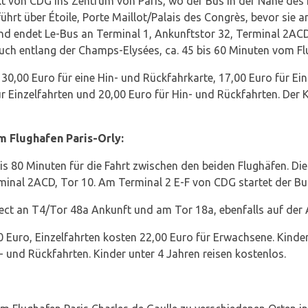
ekt von CDG ins Zentrum von Paris, wo der Bus in der Nähe des E
hrt über Étoile, Porte Maillot/Palais des Congrès, bevor sie 
d endet Le-Bus an Terminal 1, Ankunftstor 32, Terminal 2ACD,
 auch entlang der Champs-Elysées, ca. 45 bis 60 Minuten vom Fl
0,00 Euro für eine Hin- und Rückfahrkarte, 17,00 Euro für Einz
ür Einzelfahrten und 20,00 Euro für Hin- und Rückfahrten. Der 
 Flughafen Paris-Orly:
bis 80 Minuten für die Fahrt zwischen den beiden Flughäfen. Di
nal 2ACD, Tor 10. Am Terminal 2 E-F von CDG startet der Bu
rect an T4/Tor 48a Ankunft und am Tor 18a, ebenfalls auf der
 Euro, Einzelfahrten kosten 22,00 Euro für Erwachsene. Kinder
- und Rückfahrten. Kinder unter 4 Jahren reisen kostenlos.