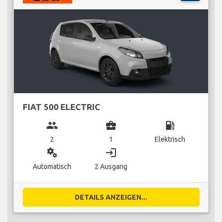
FIAT 500 ELECTRIC
group
business_center
local_gas_station
2
1
Elektrisch
miscellaneous_services
login
Automatisch
2 Ausgang
DETAILS ANZEIGEN...