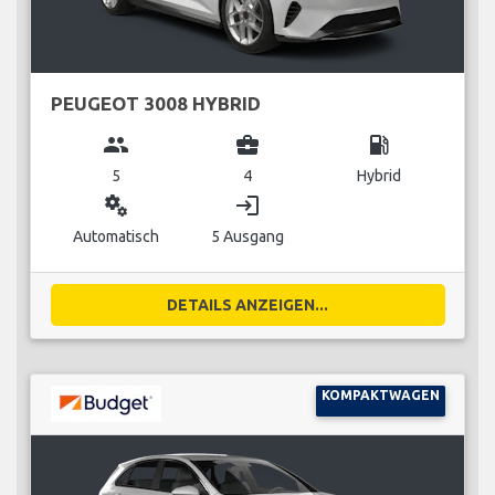
PEUGEOT 3008 HYBRID
group
business_center
local_gas_station
5
4
Hybrid
miscellaneous_services
login
Automatisch
5 Ausgang
DETAILS ANZEIGEN...
KOMPAKTWAGEN