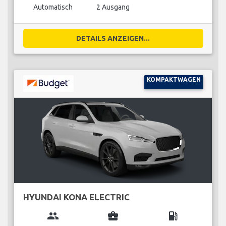
Automatisch
2 Ausgang
DETAILS ANZEIGEN...
KOMPAKTWAGEN
HYUNDAI KONA ELECTRIC
group
business_center
local_gas_station