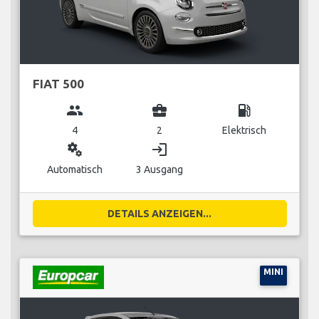
FIAT 500
group
business_center
local_gas_station
4
2
Elektrisch
miscellaneous_services
login
Automatisch
3 Ausgang
DETAILS ANZEIGEN...
MINI