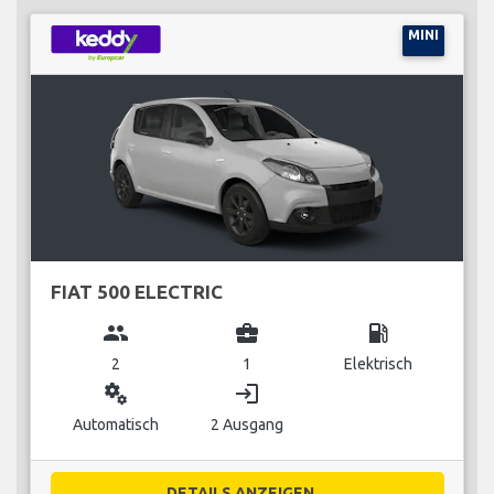
MINI
FIAT 500 ELECTRIC
group
business_center
local_gas_station
2
1
Elektrisch
miscellaneous_services
login
Automatisch
2 Ausgang
DETAILS ANZEIGEN...