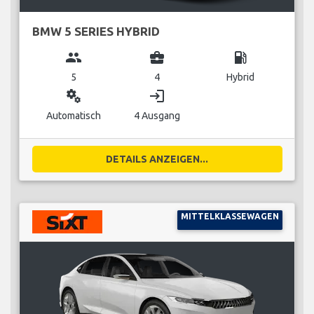
BMW 5 SERIES HYBRID
group
business_center
local_gas_station
5
4
Hybrid
miscellaneous_services
login
Automatisch
4 Ausgang
DETAILS ANZEIGEN...
MITTELKLASSEWAGEN