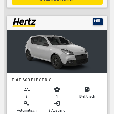
MINI
FIAT 500 ELECTRIC
group
business_center
local_gas_station
2
1
Elektrisch
miscellaneous_services
login
Automatisch
2 Ausgang