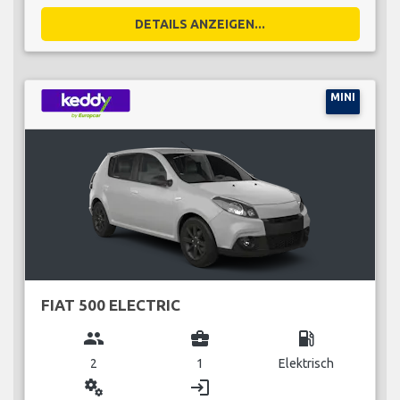
DETAILS ANZEIGEN...
MINI
FIAT 500 ELECTRIC
group
business_center
local_gas_station
2
1
Elektrisch
miscellaneous_services
login