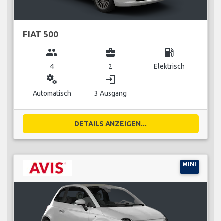
FIAT 500
group
business_center
local_gas_station
4
2
Elektrisch
miscellaneous_services
login
Automatisch
3 Ausgang
DETAILS ANZEIGEN...
MINI