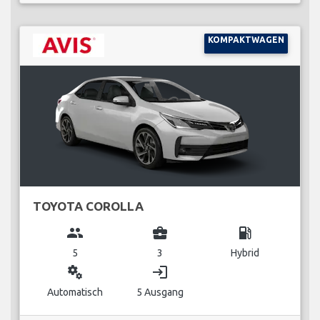
KOMPAKTWAGEN
TOYOTA COROLLA
group
business_center
local_gas_station
5
3
Hybrid
miscellaneous_services
login
Automatisch
5 Ausgang