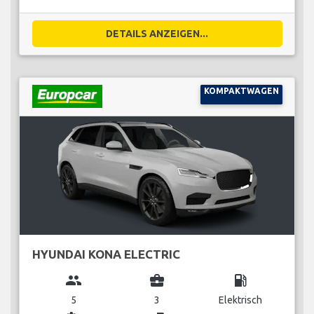
DETAILS ANZEIGEN...
KOMPAKTWAGEN
HYUNDAI KONA ELECTRIC
group
business_center
local_gas_station
5
3
Elektrisch