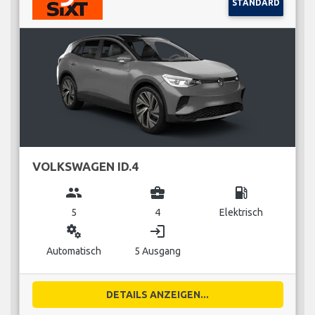
STANDARD
VOLKSWAGEN ID.4
group
business_center
local_gas_station
5
4
Elektrisch
miscellaneous_services
login
Automatisch
5 Ausgang
DETAILS ANZEIGEN...