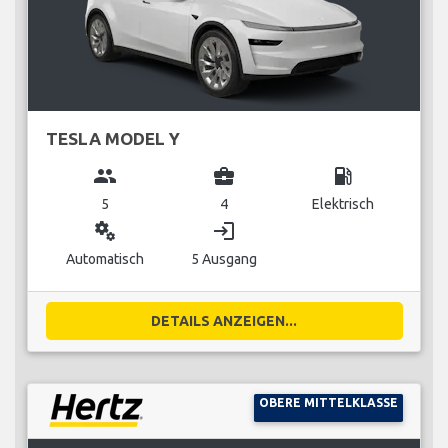
TESLA MODEL Y
group
business_center
local_gas_station
5
4
Elektrisch
miscellaneous_services
login
Automatisch
5 Ausgang
DETAILS ANZEIGEN...
OBERE MITTELKLASSE