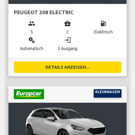
PEUGEOT 208 ELECTRIC
group
business_center
local_gas_station
5
2
Elektrisch
miscellaneous_services
login
Automatisch
5 Ausgang
DETAILS ANZEIGEN...
KLEINWAGEN