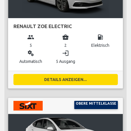
RENAULT ZOE ELECTRIC
group
business_center
local_gas_station
5
2
Elektrisch
miscellaneous_services
login
Automatisch
5 Ausgang
DETAILS ANZEIGEN...
OBERE MITTELKLASSE