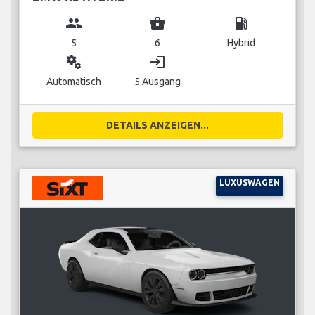
group
business_center
local_gas_station
5
6
Hybrid
miscellaneous_services
login
Automatisch
5 Ausgang
DETAILS ANZEIGEN...
LUXUSWAGEN