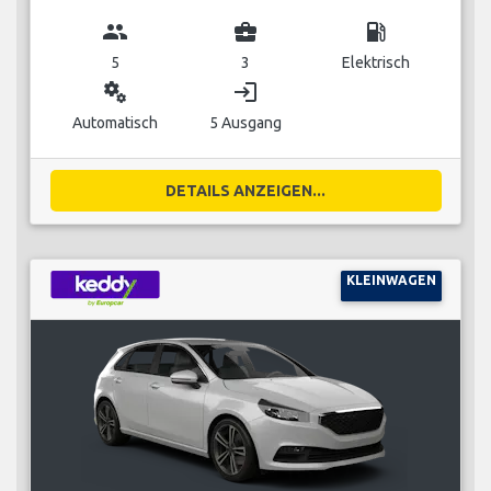
group
business_center
local_gas_station
5
3
Elektrisch
miscellaneous_services
login
Automatisch
5 Ausgang
DETAILS ANZEIGEN...
KLEINWAGEN