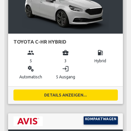
TOYOTA C-HR HYBRID
group
business_center
local_gas_station
5
3
Hybrid
miscellaneous_services
login
Automatisch
5 Ausgang
DETAILS ANZEIGEN...
KOMPAKTWAGEN