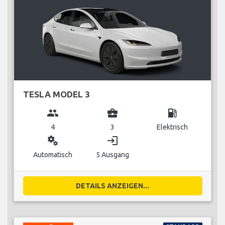
TESLA MODEL 3
group
business_center
local_gas_station
4
3
Elektrisch
miscellaneous_services
login
Automatisch
5 Ausgang
DETAILS ANZEIGEN...