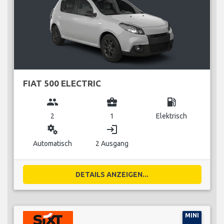
FIAT 500 ELECTRIC
group
business_center
local_gas_station
2
1
Elektrisch
miscellaneous_services
login
Automatisch
2 Ausgang
DETAILS ANZEIGEN...
MINI