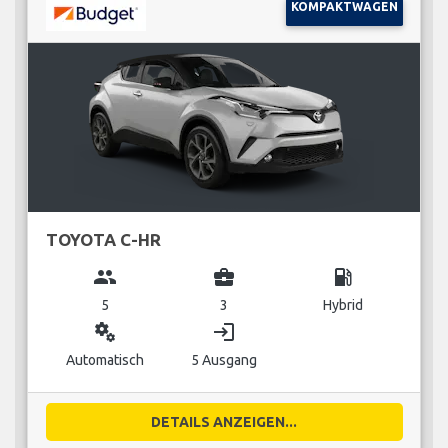
KOMPAKTWAGEN
TOYOTA C-HR
group
business_center
local_gas_station
5
3
Hybrid
miscellaneous_services
login
Automatisch
5 Ausgang
DETAILS ANZEIGEN...