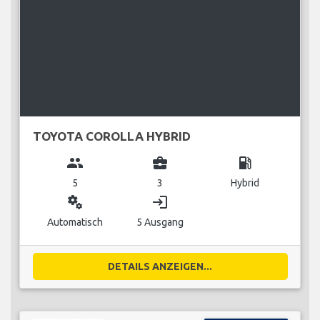
TOYOTA COROLLA HYBRID
group
business_center
local_gas_station
5
3
Hybrid
miscellaneous_services
login
Automatisch
5 Ausgang
DETAILS ANZEIGEN...