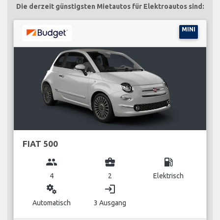
Die derzeit günstigsten Mietautos für Elektroautos sind:
MINI
FIAT 500
group
business_center
local_gas_station
4
2
Elektrisch
miscellaneous_services
login
Automatisch
3 Ausgang