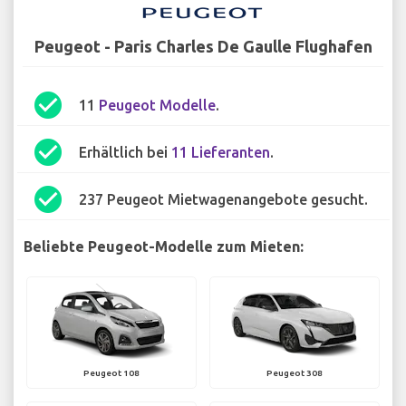
Peugeot - Paris Charles De Gaulle Flughafen
check_circle
11
Peugeot Modelle
.
check_circle
Erhältlich bei
11 Lieferanten
.
check_circle
237 Peugeot Mietwagenangebote gesucht.
Beliebte Peugeot-Modelle zum Mieten:
Peugeot 108
Peugeot 308