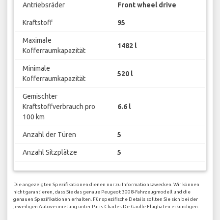
Antriebsräder
Front wheel drive
Kraftstoff
95
Maximale
1482 l
Kofferraumkapazität
Minimale
520 l
Kofferraumkapazität
Gemischter
Kraftstoffverbrauch pro
6.6 l
100 km
Anzahl der Türen
5
Anzahl Sitzplätze
5
Die angezeigten Spezifikationen dienen nur zu Informationszwecken. Wir können
nicht garantieren, dass Sie das genaue Peugeot 3008-Fahrzeugmodell und die
genauen Spezifikationen erhalten. Für spezifische Details sollten Sie sich bei der
jeweiligen Autovermietung unter Paris Charles De Gaulle Flughafen erkundigen.