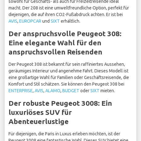
sowohl für Geschäfts- als auch für Freizeitreisende ideal
macht. Der 208 ist eine umweltfreundliche Option, perfekt für
diejenigen, die auf ihren CO2-Fußabdruck achten. Er ist bei
AVIS
,
EUROPCAR
und
SIXT
erhältlich.
Der anspruchsvolle Peugeot 308:
Eine elegante Wahl für den
anspruchsvollen Reisenden
Der Peugeot 308 ist bekannt für sein raffiniertes Aussehen,
geräumiges Interieur und angenehme Fahrt. Dieses Modell ist
eine großartige Wahl für Familien oder Geschäftsreisende, die
Komfort und Stil schätzen. Sie können den Peugeot 308 bei
ENTERPRISE
,
AVIS
,
ALAMO
,
BUDGET
oder
SIXT
mieten.
Der robuste Peugeot 3008: Ein
luxuriöses SUV für
Abenteuerlustige
Für diejenigen, die Paris in Luxus erleben möchten, ist der
Peugeot 3008 eine fantastische Wahl. Dieses SUV bietet eine