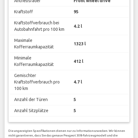
Antriebsräder
Front wheel drive
Kraftstoff
95
Kraftstoffverbrauch bei
4.2 l
Autobahnfahrt pro 100 km
Maximale
1323 l
Kofferraumkapazität
Minimale
412 l
Kofferraumkapazität
Gemischter
Kraftstoffverbrauch pro
4.7 l
100 km
Anzahl der Türen
5
Anzahl Sitzplätze
5
Die angezeigten Spezifikationen dienen nur zu Informationszwecken. Wir können
nicht garantieren, dass Sie das genaue Peugeot 308-Fahrzeugmodell und die