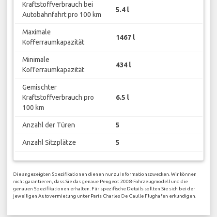
Kraftstoffverbrauch bei
5.4 l
Autobahnfahrt pro 100 km
Maximale
1467 l
Kofferraumkapazität
Minimale
434 l
Kofferraumkapazität
Gemischter
Kraftstoffverbrauch pro
6.5 l
100 km
Anzahl der Türen
5
Anzahl Sitzplätze
5
Die angezeigten Spezifikationen dienen nur zu Informationszwecken. Wir können
nicht garantieren, dass Sie das genaue Peugeot 2008-Fahrzeugmodell und die
genauen Spezifikationen erhalten. Für spezifische Details sollten Sie sich bei der
jeweiligen Autovermietung unter Paris Charles De Gaulle Flughafen erkundigen.