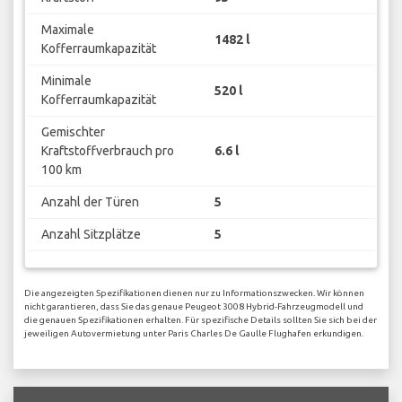
Maximale
1482 l
Kofferraumkapazität
Minimale
520 l
Kofferraumkapazität
Gemischter
Kraftstoffverbrauch pro
6.6 l
100 km
Anzahl der Türen
5
Anzahl Sitzplätze
5
Die angezeigten Spezifikationen dienen nur zu Informationszwecken. Wir können
nicht garantieren, dass Sie das genaue Peugeot 3008 Hybrid-Fahrzeugmodell und
die genauen Spezifikationen erhalten. Für spezifische Details sollten Sie sich bei der
jeweiligen Autovermietung unter Paris Charles De Gaulle Flughafen erkundigen.