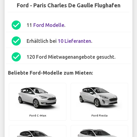
Ford - Paris Charles De Gaulle Flughafen
check_circle
11
Ford Modelle
.
check_circle
Erhältlich bei
10 Lieferanten
.
check_circle
120 Ford Mietwagenangebote gesucht.
Beliebte Ford-Modelle zum Mieten:
Ford C-Max
Ford Fiesta