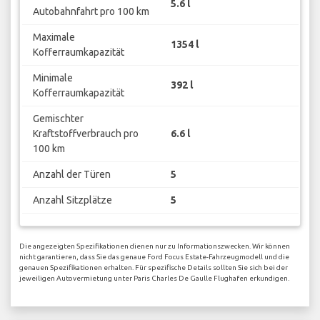
5.6 l
Autobahnfahrt pro 100 km
Maximale
1354 l
Kofferraumkapazität
Minimale
392 l
Kofferraumkapazität
Gemischter
Kraftstoffverbrauch pro
6.6 l
100 km
Anzahl der Türen
5
Anzahl Sitzplätze
5
Die angezeigten Spezifikationen dienen nur zu Informationszwecken. Wir können
nicht garantieren, dass Sie das genaue Ford Focus Estate-Fahrzeugmodell und die
genauen Spezifikationen erhalten. Für spezifische Details sollten Sie sich bei der
jeweiligen Autovermietung unter Paris Charles De Gaulle Flughafen erkundigen.