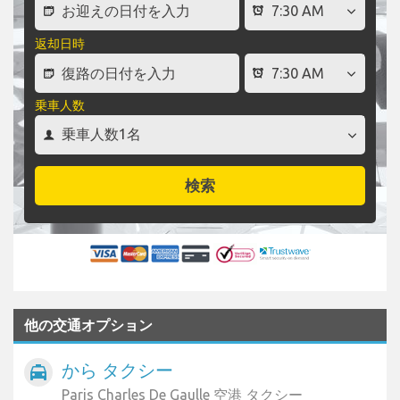
返却日時
乗車人数
検索
他の交通オプション
から タクシー
local_taxi
Paris Charles De Gaulle 空港 タクシー