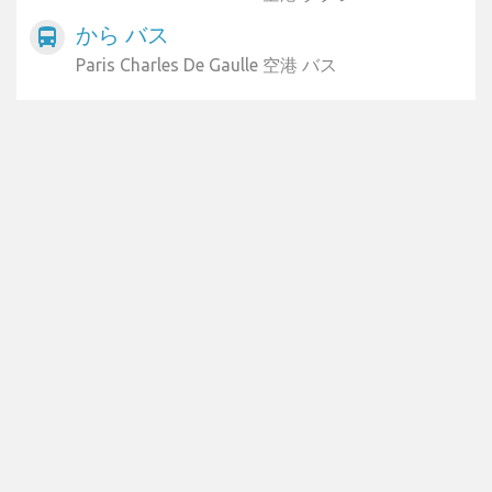
から バス
directions_bus
Paris Charles De Gaulle 空港 バス