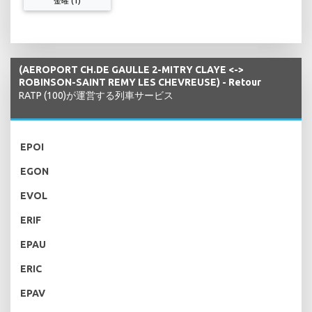
金曜 (1)
(AEROPORT CH.DE GAULLE 2-MITRY CLAYE <->
ROBINSON-SAINT REMY LES CHEVREUSE) - Retour
RATP (100)が運営する列車サービス
EPOI
EGON
EVOL
ERIF
EPAU
ERIC
EPAV