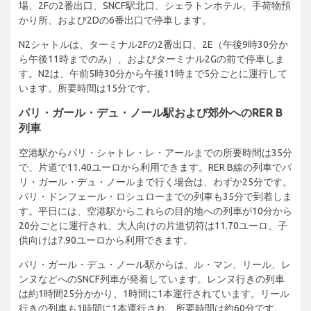
場、2Fの2番出口、SNCF駅北口、シェラトンホテル、手荷物預
かり所、および2Dの6番出口で停車します。
N2シャトルは、ターミナル2Fの2番出口、2E（午後9時30分か
ら午後11時までのみ）、およびターミナル2Gの前で停車しま
す。N2は、午前5時30分から午後11時まで5分ごとに運行して
います。所要時間は15分です。
パリ・ガール・デュ・ノール駅および郊外へのRER B
列車
空港駅からパリ・シャトレ・レ・アールまでの所要時間は35分
で、片道で11.40ユーロから利用できます。RER B線の列車でパ
リ・ガール・デュ・ノールまで行く場合は、わずか25分です。
パリ・ドンフェール・ロシュローまでの列車も35分で到着しま
す。平日には、空港駅からこれらの目的地への列車が10分から
20分ごとに運行され、大人向けの片道切符は11.70ユーロ、子
供向けは7.90ユーロから利用できます。
パリ・ガール・デュ・ノール駅からは、ル・マン、リール、レ
ンヌなどへのSNCF列車が発着しています。レンヌ行きの列車
は約1時間25分かかり、1時間に1本運行されています。リール
行きの列車も1時間に1本運行され、所要時間は約60分です。