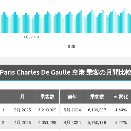
1月, 2010
期間
Paris Charles De Gaulle 空港 乗客の月間比
月
乗客数
前年
乗客数
％ 変化
1
5月 2025
6,210,005
5月 2024
6,109,537
1.64%
2
4月 2025
6,053,298
4月 2024
5,750,138
5.27%