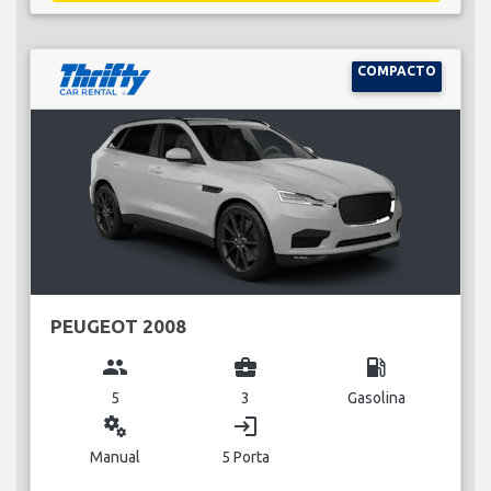
COMPACTO
PEUGEOT 2008
group
business_center
local_gas_station
5
3
Gasolina
miscellaneous_services
login
Manual
5 Porta