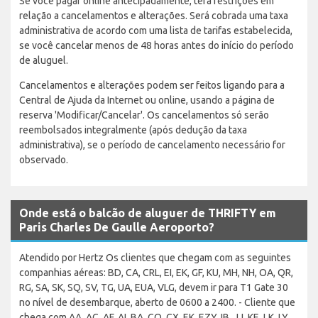
Se você pagar online antecipadamente, terá restrições em
relação a cancelamentos e alterações. Será cobrada uma taxa
administrativa de acordo com uma lista de tarifas estabelecida,
se você cancelar menos de 48 horas antes do início do período
de aluguel.
Cancelamentos e alterações podem ser feitos ligando para a
Central de Ajuda da Internet ou online, usando a página de
reserva 'Modificar/Cancelar'. Os cancelamentos só serão
reembolsados integralmente (após dedução da taxa
administrativa), se o período de cancelamento necessário for
observado.
Onde está o balcão de aluguer de THRIFTY em
Paris Charles De Gaulle Aeroporto?
Atendido por Hertz Os clientes que chegam com as seguintes
companhias aéreas: BD, CA, CRL, EI, EK, GF, KU, MH, NH, OA, QR,
RG, SA, SK, SQ, SV, TG, UA, EUA, VLG, devem ir para T1 Gate 30
no nível de desembarque, aberto de 0600 a 2400. - Cliente que
chega com AA, AC, AF, AI, BA, CO, CX, EK, EZY, IB, JJ, KE, LK, LY,