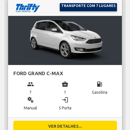
TRANSPORTE COM 7 LUGARES
FORD GRAND C-MAX
group
business_center
local_gas_station
7
1
Gasolina
miscellaneous_services
login
Manual
5 Porta
VER DETALHES...