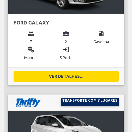
FORD GALAXY
group
business_center
local_gas_station
7
2
Gasolina
miscellaneous_services
login
Manual
5 Porta
VER DETALHES...
TRANSPORTE COM 7 LUGARES