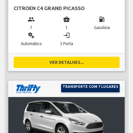
CITROEN C4 GRAND PICASSO
group
business_center
local_gas_station
7
1
Gasolina
miscellaneous_services
login
Automático
5 Porta
VER DETALHES...
TRANSPORTE COM 7 LUGARES