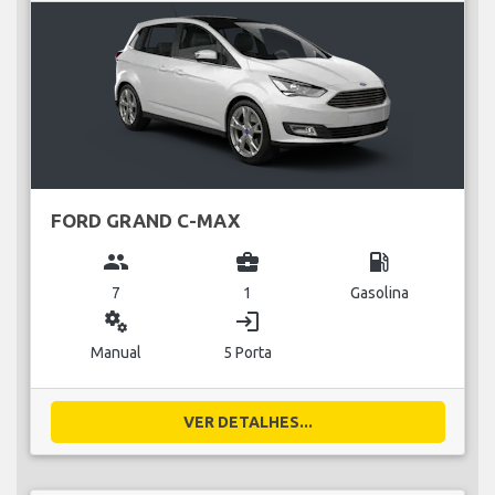
FORD GRAND C-MAX
group
business_center
local_gas_station
7
1
Gasolina
miscellaneous_services
login
Manual
5 Porta
VER DETALHES...