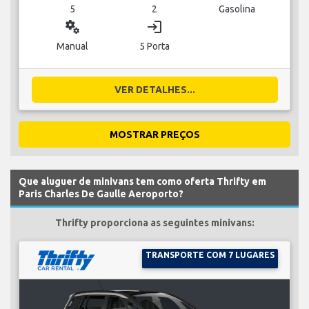
5
2
Gasolina
miscellaneous_services
login
Manual
5 Porta
VER DETALHES...
MOSTRAR PREÇOS
Que aluguer de minivans tem como oferta Thrifty em
Paris Charles De Gaulle Aeroporto?
Thrifty proporciona as seguintes minivans:
TRANSPORTE COM 7 LUGARES