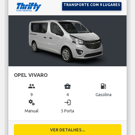
TRANSPORTE COM 9 LUGARES
OPEL VIVARO
group
business_center
local_gas_station
9
4
Gasolina
miscellaneous_services
login
Manual
5 Porta
VER DETALHES...