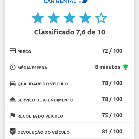
star
star
star
star
star_border
Classificado 7,6 de 10
credit_card
72 / 100
PREÇO
timer
8 minutos
emoji_events
MÉDIA ESPERA
directions_car
78 / 100
QUALIDADE DO VEÍCULO
room_service
78 / 100
SERVIÇO DE ATENDIMENTO
flag
75 / 100
RECOLHA DO VEÍCULO
beenhere
81 / 100
DEVOLUÇÃO DO VEÍCULO