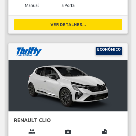
Manual
5 Porta
VER DETALHES...
ECONÓMICO
RENAULT CLIO
group
business_center
local_gas_station