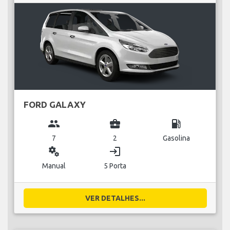
FORD GALAXY
group
business_center
local_gas_station
7
2
Gasolina
miscellaneous_services
login
Manual
5 Porta
VER DETALHES...