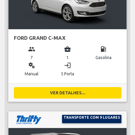
FORD GRAND C-MAX
group
business_center
local_gas_station
7
1
Gasolina
miscellaneous_services
login
Manual
5 Porta
VER DETALHES...
TRANSPORTE COM 9 LUGARES