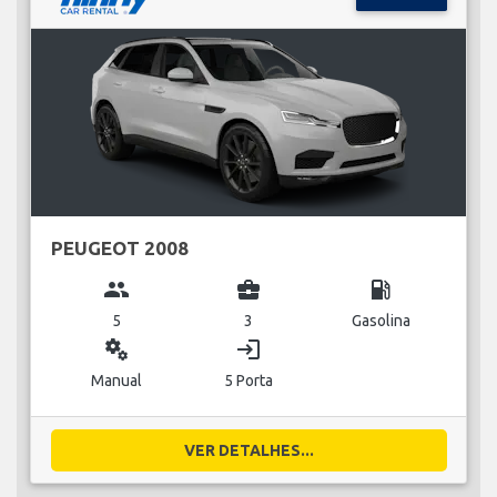
PEUGEOT 2008
group
business_center
local_gas_station
5
3
Gasolina
miscellaneous_services
login
Manual
5 Porta
VER DETALHES...