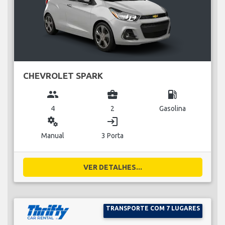
CHEVROLET SPARK
group
business_center
local_gas_station
4
2
Gasolina
miscellaneous_services
login
Manual
3 Porta
VER DETALHES...
TRANSPORTE COM 7 LUGARES