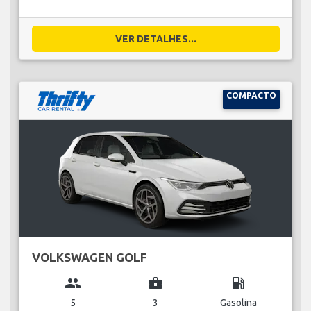
VER DETALHES...
COMPACTO
VOLKSWAGEN GOLF
group
business_center
local_gas_station
5
3
Gasolina