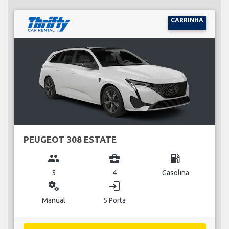
CARRINHA
PEUGEOT 308 ESTATE
group
business_center
local_gas_station
5
4
Gasolina
miscellaneous_services
login
Manual
5 Porta