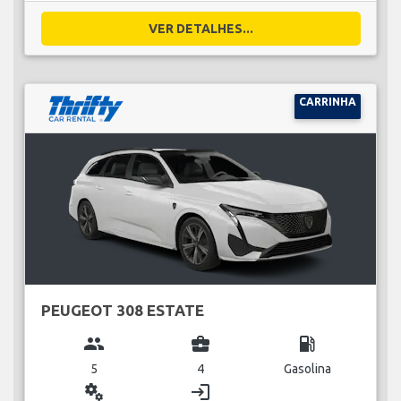
VER DETALHES...
CARRINHA
PEUGEOT 308 ESTATE
group
business_center
local_gas_station
5
4
Gasolina
miscellaneous_services
login