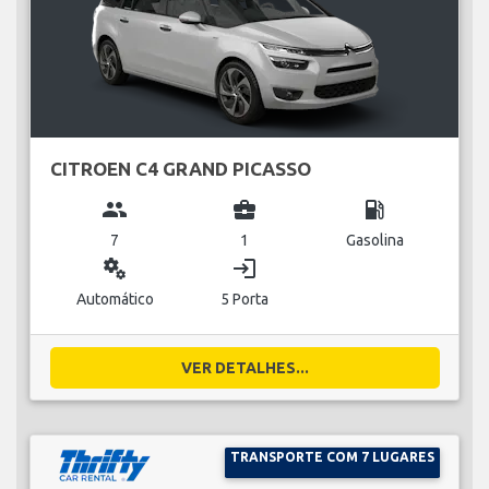
CITROEN C4 GRAND PICASSO
group
business_center
local_gas_station
7
1
Gasolina
miscellaneous_services
login
Automático
5 Porta
VER DETALHES...
TRANSPORTE COM 7 LUGARES