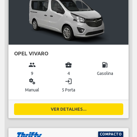
OPEL VIVARO
group
business_center
local_gas_station
9
4
Gasolina
miscellaneous_services
login
Manual
5 Porta
VER DETALHES...
COMPACTO