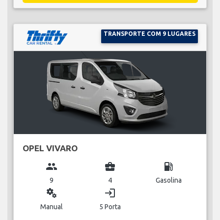
TRANSPORTE COM 9 LUGARES
OPEL VIVARO
group
business_center
local_gas_station
9
4
Gasolina
miscellaneous_services
login
Manual
5 Porta