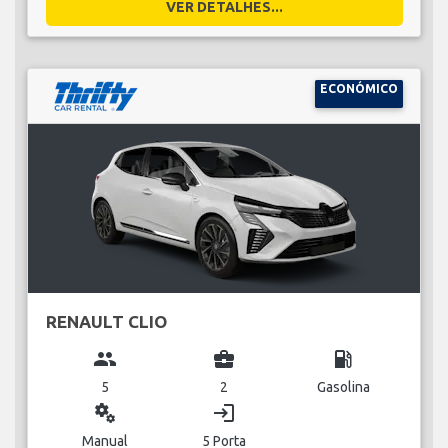
VER DETALHES...
ECONÓMICO
RENAULT CLIO
group
business_center
local_gas_station
5
2
Gasolina
miscellaneous_services
login
Manual
5 Porta