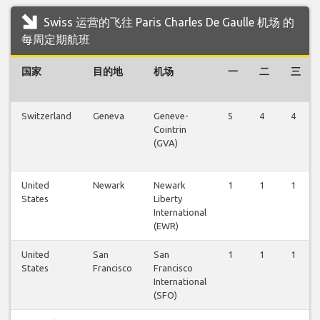
Swiss 运营的飞往 Paris Charles De Gaulle 机场 的
每周定期航班
国家
目的地
机场
一
二
三
Switzerland
Geneva
Geneve-
5
4
4
Cointrin
(GVA)
United
Newark
Newark
1
1
1
States
Liberty
International
(EWR)
United
San
San
1
1
1
States
Francisco
Francisco
International
(SFO)