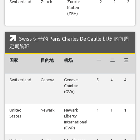
Switzerland
Zurich
Zürich-
2
2
2
Kloten
(ZRH)
Swiss 运营的 Paris Charles De Gaulle 机场 的每周
定期航班
国家
目的地
机场
一
二
三
Switzerland
Geneva
Geneve-
5
4
4
4
Cointrin
(GVA)
United
Newark
Newark
1
1
1
1
States
Liberty
International
(EWR)