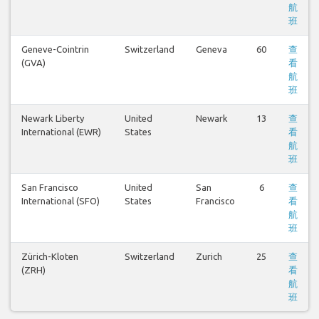
航
班
Geneve-Cointrin
Switzerland
Geneva
60
查
(GVA)
看
航
班
Newark Liberty
United
Newark
13
查
International (EWR)
States
看
航
班
San Francisco
United
San
6
查
International (SFO)
States
Francisco
看
航
班
Zürich-Kloten
Switzerland
Zurich
25
查
(ZRH)
看
航
班