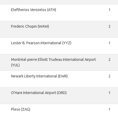
Eleftherios Venizelos (ATH)
1
Frederic Chopin (WAW)
2
Lester B. Pearson International (YYZ)
1
Montréal-pierre Elliott Trudeau International Airport
2
(YUL)
Newark Liberty International (EWR)
2
O'Hare International Airport (ORD)
1
Pleso (ZAG)
1