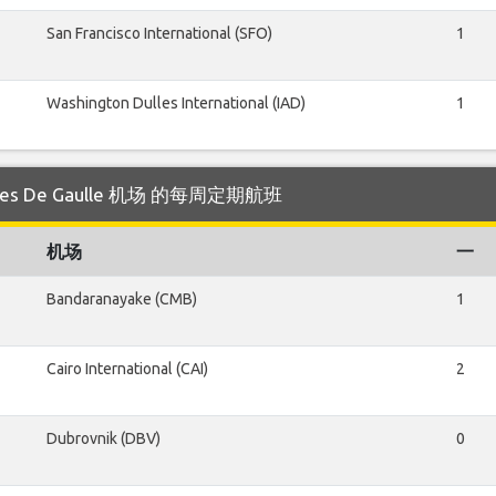
San Francisco International (SFO)
1
Washington Dulles International (IAD)
1
harles De Gaulle 机场 的每周定期航班
机场
一
Bandaranayake (CMB)
1
Cairo International (CAI)
2
Dubrovnik (DBV)
0