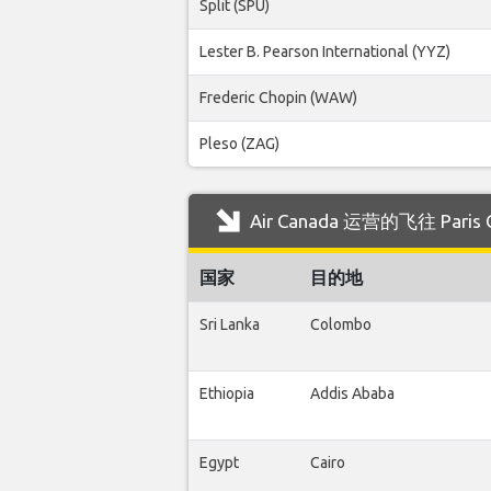
Split (SPU)
Lester B. Pearson International (YYZ)
Frederic Chopin (WAW)
Pleso (ZAG)
Air Canada 运营的飞往 Paris
国家
目的地
Sri Lanka
Colombo
Ethiopia
Addis Ababa
Egypt
Cairo