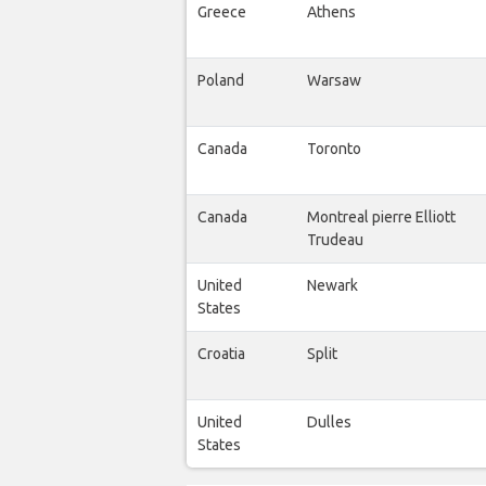
Greece
Athens
Poland
Warsaw
Canada
Toronto
Canada
Montreal pierre Elliott
Trudeau
United
Newark
States
Croatia
Split
United
Dulles
States