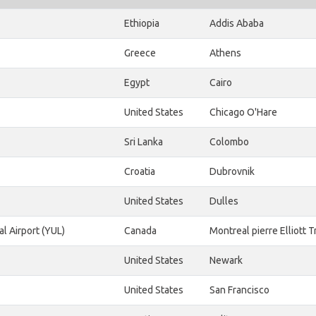
Ethiopia
Addis Ababa
Greece
Athens
Egypt
Cairo
United States
Chicago O'Hare
Sri Lanka
Colombo
Croatia
Dubrovnik
United States
Dulles
al Airport (YUL)
Canada
Montreal pierre Elliott 
United States
Newark
United States
San Francisco