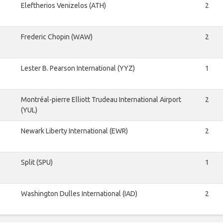
Eleftherios Venizelos (ATH)
2
Frederic Chopin (WAW)
2
Lester B. Pearson International (YYZ)
1
Montréal-pierre Elliott Trudeau International Airport
2
(YUL)
Newark Liberty International (EWR)
2
Split (SPU)
1
Washington Dulles International (IAD)
2