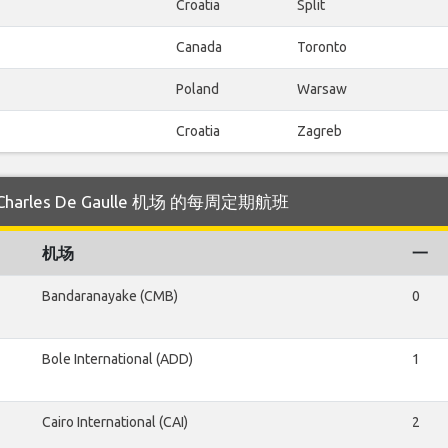
Croatia
Split
Canada
Toronto
Poland
Warsaw
Croatia
Zagreb
 Charles De Gaulle 机场 的每周定期航班
机场
一
Bandaranayake (CMB)
0
Bole International (ADD)
1
Cairo International (CAI)
2