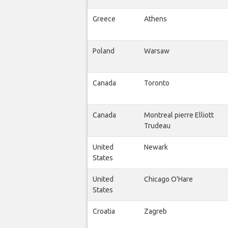
Greece
Athens
Poland
Warsaw
Canada
Toronto
Canada
Montreal pierre Elliott
Trudeau
United
Newark
States
United
Chicago O'Hare
States
Croatia
Zagreb