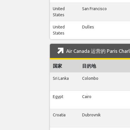
United
San Francisco
States
United
Dulles
States
Air Canada 运营的 Paris C
国家
目的地
Sri Lanka
Colombo
Egypt
Cairo
Croatia
Dubrovnik