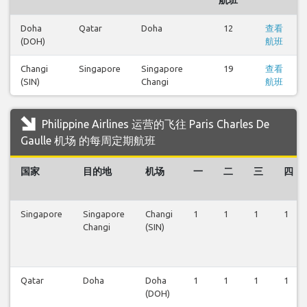
Doha
Qatar
Doha
12
查看
(DOH)
航班
Changi
Singapore
Singapore
19
查看
(SIN)
Changi
航班
Philippine Airlines 运营的飞往 Paris Charles De
Gaulle 机场 的每周定期航班
国家
目的地
机场
一
二
三
四
Singapore
Singapore
Changi
1
1
1
1
Changi
(SIN)
Qatar
Doha
Doha
1
1
1
1
(DOH)