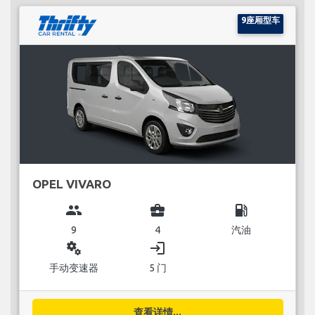
9座厢型车
OPEL VIVARO
group
business_center
local_gas_station
9
4
汽油
miscellaneous_services
login
手动变速器
5 门
查看详情...