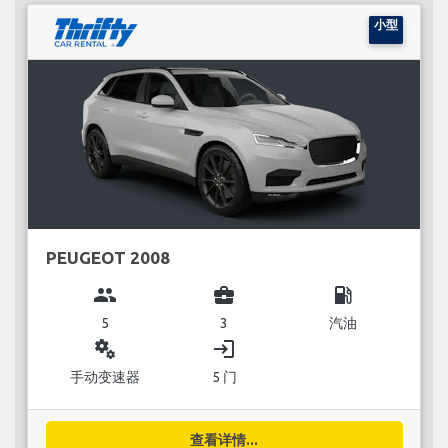
小型
PEUGEOT 2008
group
business_center
local_gas_station
5
3
汽油
miscellaneous_services
login
手动变速器
5 门
查看详情...