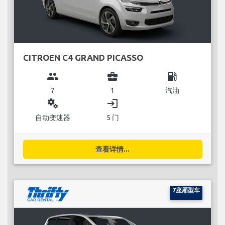
CITROEN C4 GRAND PICASSO
group
business_center
local_gas_station
7
1
汽油
miscellaneous_services
login
自动变速器
5 门
查看详情...
7座厢型车