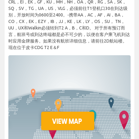
CRL，EI，EK，GF，KU，MH，NH，OA，QR，RG，SA，SK，
SQ，SV，TG，UA，US，VLG，必须前往T1登机口30在到达级
别，开放时间为0600至2400。-携带AA，AC，AF，AI，BA，
CO，CX，EK，EZY，IB，JJ，KE，LK，LY，OS，SU， TN，
UU，UX和Walkin必须转到T2 A，B，C和D。 对于所有预订而
言，航班号或到达终端都是必不可少的，以便在客户乘飞机到达
时应用金牌服务。如果没有航班详细信息，请前往2D航站楼。
现在位于皮卡CDG T2 E＆F