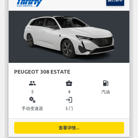
PEUGEOT 308 ESTATE
group
business_center
local_gas_station
5
4
汽油
miscellaneous_services
login
手动变速器
5 门
查看详情...