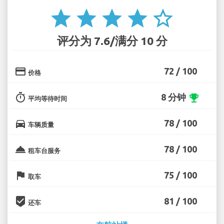
star
star
star
star
star_border
评分为 7.6/满分 10 分
credit_card
72 / 100
价格
timer
8 分钟
emoji_events
平均等待时间
directions_car
78 / 100
车辆质量
room_service
78 / 100
租车台服务
flag
75 / 100
取车
beenhere
81 / 100
还车