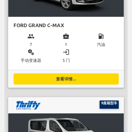
FORD GRAND C-MAX
group
business_center
local_gas_station
7
1
汽油
miscellaneous_services
login
手动变速器
5 门
查看详情...
9座厢型车