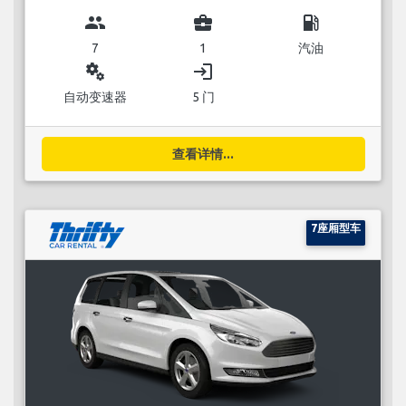
group
business_center
local_gas_station
7
1
汽油
miscellaneous_services
login
自动变速器
5 门
查看详情...
7座厢型车