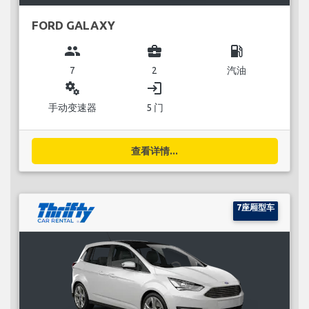
FORD GALAXY
group
business_center
local_gas_station
7
2
汽油
miscellaneous_services
login
手动变速器
5 门
查看详情...
7座厢型车