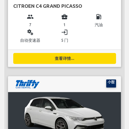
CITROEN C4 GRAND PICASSO
group
business_center
local_gas_station
7
1
汽油
miscellaneous_services
login
自动变速器
5 门
查看详情...
小型