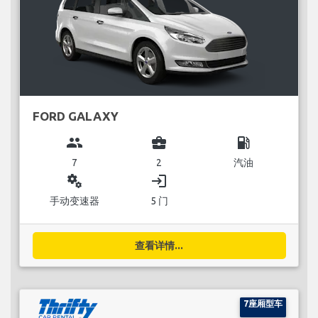
FORD GALAXY
group
business_center
local_gas_station
7
2
汽油
miscellaneous_services
login
手动变速器
5 门
查看详情...
7座厢型车