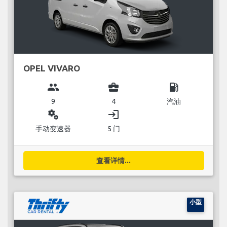
OPEL VIVARO
group
business_center
local_gas_station
9
4
汽油
miscellaneous_services
login
手动变速器
5 门
查看详情...
小型