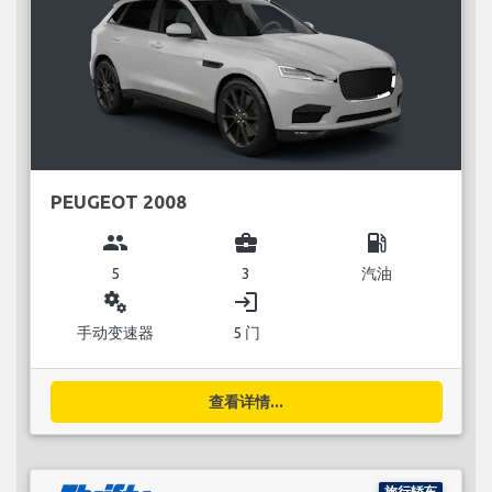
PEUGEOT 2008
group
business_center
local_gas_station
5
3
汽油
miscellaneous_services
login
手动变速器
5 门
查看详情...
旅行轿车