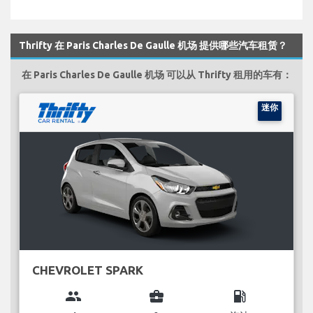
Thrifty 在 Paris Charles De Gaulle 机场 提供哪些汽车租赁？
在 Paris Charles De Gaulle 机场 可以从 Thrifty 租用的车有：
迷你
CHEVROLET SPARK
group
business_center
local_gas_station