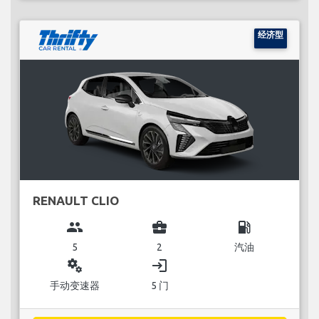
经济型
RENAULT CLIO
group
business_center
local_gas_station
5
2
汽油
miscellaneous_services
login
手动变速器
5 门