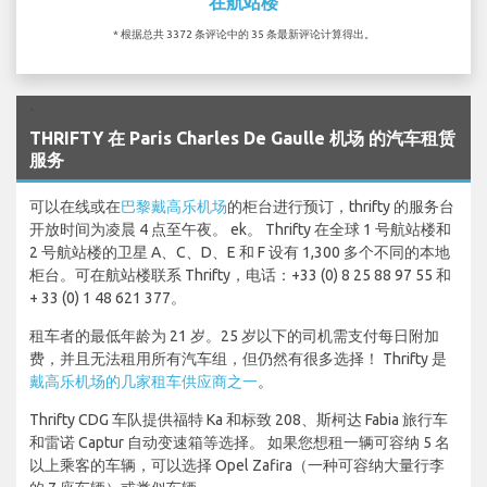
在航站楼
* 根据总共 3372 条评论中的 35 条最新评论计算得出。
`
THRIFTY 在 Paris Charles De Gaulle 机场 的汽车租赁
服务
可以在线或在
巴黎戴高乐机场
的柜台进行预订，thrifty 的服务台
开放时间为凌晨 4 点至午夜。 ek。 Thrifty 在全球 1 号航站楼和
2 号航站楼的卫星 A、C、D、E 和 F 设有 1,300 多个不同的本地
柜台。可在航站楼联系 Thrifty，电话：+33 (0) 8 25 88 97 55 和
+ 33 (0) 1 48 621 377。
租车者的最低年龄为 21 岁。25 岁以下的司机需支付每日附加
费，并且无法租用所有汽车组，但仍然有很多选择！ Thrifty 是
戴高乐机场的几家租车供应商之一
。
Thrifty CDG 车队提供福特 Ka 和标致 208、斯柯达 Fabia 旅行车
和雷诺 Captur 自动变速箱等选择。 如果您想租一辆可容纳 5 名
以上乘客的车辆，可以选择 Opel Zafira（一种可容纳大量行李