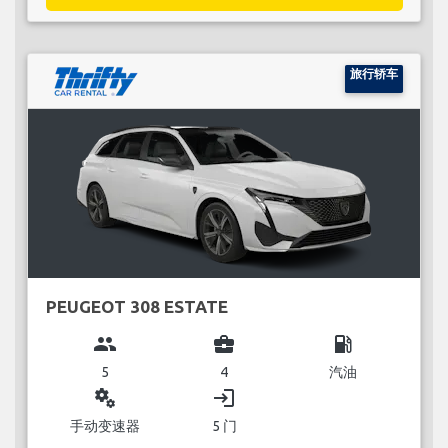
旅行轿车
PEUGEOT 308 ESTATE
group
business_center
local_gas_station
5
4
汽油
miscellaneous_services
login
手动变速器
5 门