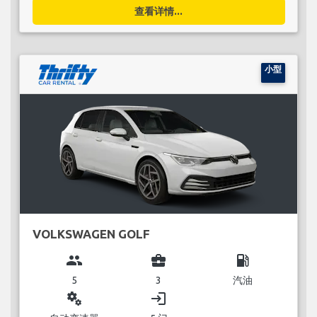
查看详情...
小型
VOLKSWAGEN GOLF
group
business_center
local_gas_station
5
3
汽油
miscellaneous_services
login