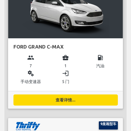
FORD GRAND C-MAX
group
business_center
local_gas_station
7
1
汽油
miscellaneous_services
login
手动变速器
5 门
查看详情...
9座厢型车