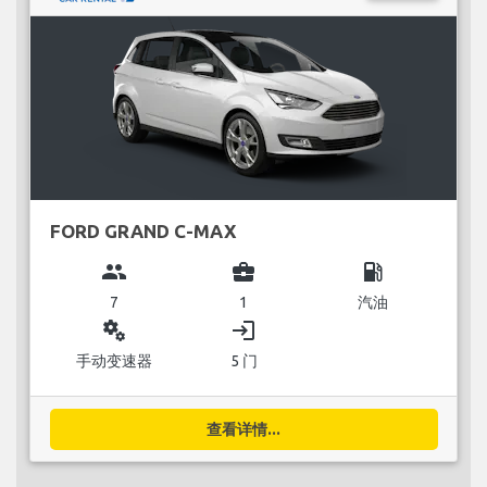
FORD GRAND C-MAX
group
business_center
local_gas_station
7
1
汽油
miscellaneous_services
login
手动变速器
5 门
查看详情...