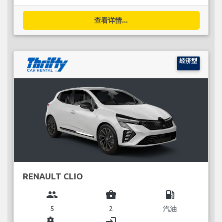
查看详情...
经济型
RENAULT CLIO
group
business_center
local_gas_station
5
2
汽油
miscellaneous_services
login