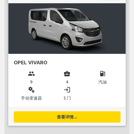
OPEL VIVARO
group
business_center
local_gas_station
9
4
汽油
miscellaneous_services
login
手动变速器
5 门
查看详情...