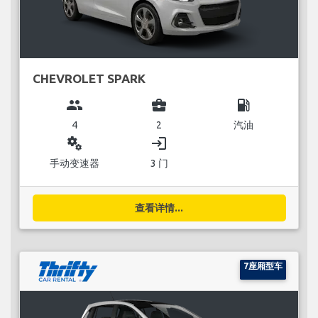
CHEVROLET SPARK
group
business_center
local_gas_station
4
2
汽油
miscellaneous_services
login
手动变速器
3 门
查看详情...
7座厢型车