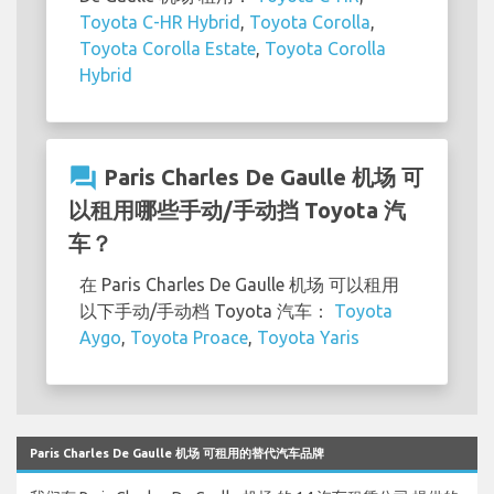
Toyota C-HR Hybrid
,
Toyota Corolla
,
Toyota Corolla Estate
,
Toyota Corolla
Hybrid
question_answer
Paris Charles De Gaulle 机场 可
以租用哪些手动/手动挡 Toyota 汽
车？
在 Paris Charles De Gaulle 机场 可以租用
以下手动/手动档 Toyota 汽车：
Toyota
Aygo
,
Toyota Proace
,
Toyota Yaris
Paris Charles De Gaulle 机场 可租用的替代汽车品牌