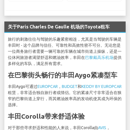
关于Paris Charles De Gaulle 机场的Toyota租车
旅行的刺激往往与驾驶的乐趣紧密相连，尤其是当驾驶的车辆是
丰田时 - 这个品牌与信任、可靠性和高效性密不可分。无论您是
一位商务旅行者需要一辆可靠的车辆在城市街道上操纵，还是一
位休闲旅游者渴望舒适和燃油效率，丰田在
巴黎戴高乐机场
提供
多样化的车队，满足所有需求。
在巴黎街头畅行的丰田Aygo紧凑型车
丰田Aygo可通过
EUROPCAR
，
BUDGET
和
KEDDY BY EUROPCAR
租赁，非常适合独自旅行者或情侣。它的紧凑尺寸非常适合在狭
窄的巴黎街道上穿行，而其燃油效率高的发动机使其成为环保的
选择。
丰田Corolla带来舒适体验
对于那些寻求舒适和性能的人来说，丰田Corolla由
AVIS
，