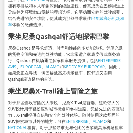
拥有零排放和令人印象深刻的续航里程，使其成为在巴黎街道上
导航并为环境做出贡献的理想选择。它平稳而安静的驾驶感受，
结合先进的安全功能，使其成为那些寻求最佳
巴黎戴高乐机场租
车
体验的绝佳选择。
乘坐尼桑Qashqai舒适地探索巴黎
尼桑Qashqai是寻求舒适、时尚和性能的多功能选择。凭借充足
的货物空间和先进的驾驶功能，它非常适合家庭度假或商务旅
行。Qashqai在机场通过多家租车服务提供，包括
ENTERPRISE
、
AVIS
、
EUROPCAR
、
ALAMO
和
KEDDY BY EUROPCAR
。因此，
如果您正在寻找一辆巴黎戴高乐机场租车，既舒适又实用，
Qashqai应该是您的首选。
乘坐尼桑X-Trail踏上冒险之旅
对于那些喜欢冒险的人来说，尼桑X-Trail是首选。这款强大的
SUV设计用于轻松应对城市街道和乡村道路。凭借先进的四驱能
力，X-Trail提供自信和安全的驾驶体验。随时使用这款坚固的
SUV探索城市以外的地方，可在
ENTERPRISE
、
ALAMO
和
NATIONAL
租赁。对于那些寻求无与伦比的巴黎戴高乐机场租车