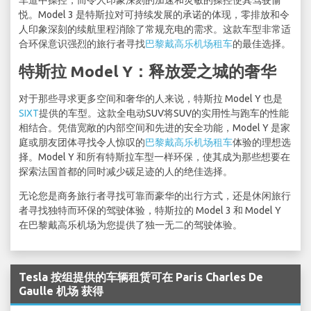
车道中操控，而令人印象深刻的加速和灵敏的操控使其驾驶愉
悦。Model 3 是特斯拉对可持续发展的承诺的体现，零排放和令
人印象深刻的续航里程消除了常规充电的需求。这款车型非常适
合环保意识强烈的旅行者寻找
巴黎戴高乐机场租车
的最佳选择。
特斯拉 Model Y：释放爱之城的奢华
对于那些寻求更多空间和奢华的人来说，特斯拉 Model Y 也是
SIXT
提供的车型。这款全电动SUV将SUV的实用性与跑车的性能
相结合。凭借宽敞的内部空间和先进的安全功能，Model Y 是家
庭或朋友团体寻找令人惊叹的
巴黎戴高乐机场租车
体验的理想选
择。Model Y 和所有特斯拉车型一样环保，使其成为那些想要在
探索法国首都的同时减少碳足迹的人的绝佳选择。
无论您是商务旅行者寻找可靠而豪华的出行方式，还是休闲旅行
者寻找独特而环保的驾驶体验，特斯拉的 Model 3 和 Model Y
在巴黎戴高乐机场为您提供了独一无二的驾驶体验。
Tesla 按组提供的车辆租赁可在 Paris Charles De
Gaulle 机场 获得