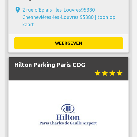
place
2 rue d'Epiais--les-Louvres95380
Chennevières-les-Louvres 95380 |
toon op
kaart
WEERGEVEN
Hilton Parking Paris CDG
star
star
star
star