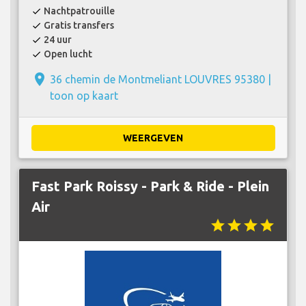
Nachtpatrouille
check
Gratis transfers
check
24 uur
check
Open lucht
check
place
36 chemin de Montmeliant LOUVRES 95380 |
toon op kaart
WEERGEVEN
Fast Park Roissy - Park & Ride - Plein
Air
star
star
star
star