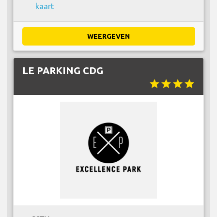
kaart
WEERGEVEN
LE PARKING CDG
star
star
star
star