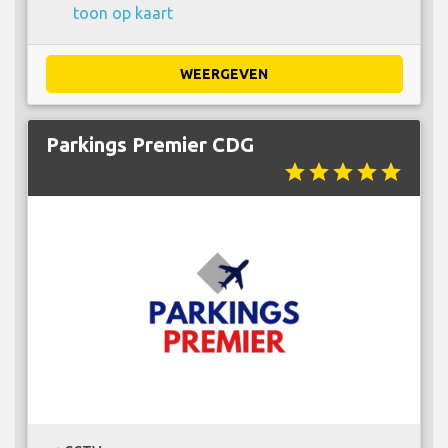
toon op kaart
WEERGEVEN
Parkings Premier CDG
star
star
star
star
star