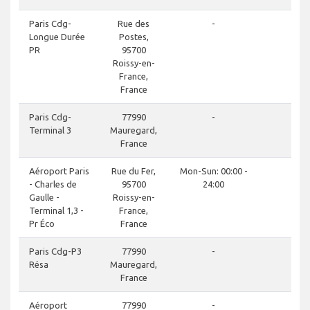
d
Paris Cdg-
Rue des
-
Longue Durée
Postes,
PR
95700
Roissy-en-
France,
France
d
Paris Cdg-
77990
-
Terminal 3
Mauregard,
France
d
Aéroport Paris
Rue du Fer,
Mon-Sun: 00:00 -
- Charles de
95700
24:00
Gaulle -
Roissy-en-
Terminal 1,3 -
France,
Pr Éco
France
d
Paris Cdg-P3
77990
-
Résa
Mauregard,
France
d
Aéroport
77990
-