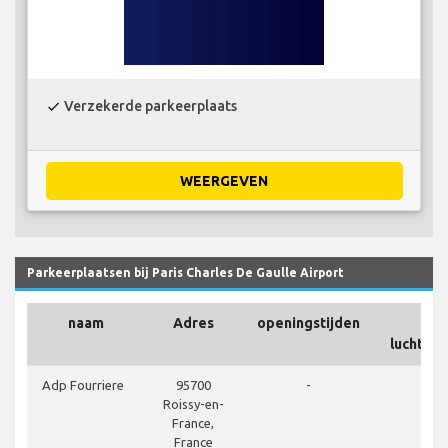
Verzekerde parkeerplaats
check
WEERGEVEN
Parkeerplaatsen bij Paris Charles De Gaulle Airport
naam
Adres
openingstijden
Op
luchthav
d
Adp Fourriere
95700
-
Roissy-en-
France,
France