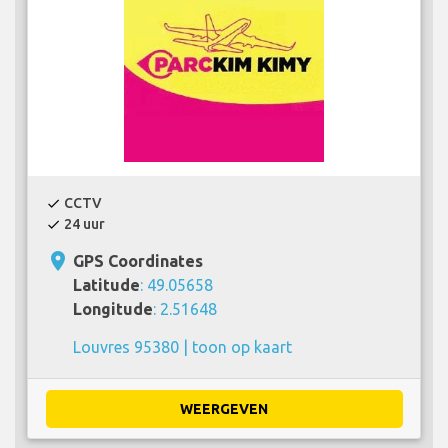
CCTV
check
24 uur
check
place
GPS Coordinates
Latitude
: 49.05658
Longitude
: 2.51648
Louvres 95380 |
toon op kaart
WEERGEVEN