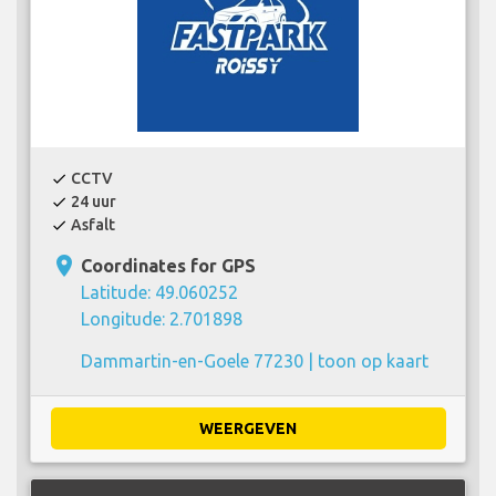
CCTV
check
24 uur
check
Asfalt
check
place
Coordinates for GPS
Latitude: 49.060252
Longitude: 2.701898
Dammartin-en-Goele 77230 |
toon op kaart
WEERGEVEN