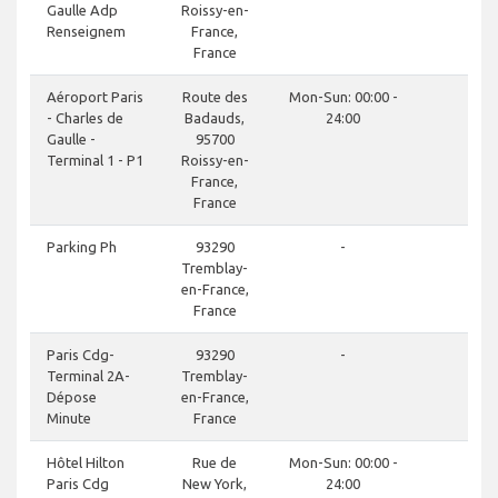
Gaulle Adp
Roissy-en-
Renseignem
France,
France
d
Aéroport Paris
Route des
Mon-Sun: 00:00 -
- Charles de
Badauds,
24:00
Gaulle -
95700
Terminal 1 - P1
Roissy-en-
France,
France
d
Parking Ph
93290
-
Tremblay-
en-France,
France
d
Paris Cdg-
93290
-
Terminal 2A-
Tremblay-
Dépose
en-France,
Minute
France
d
Hôtel Hilton
Rue de
Mon-Sun: 00:00 -
Paris Cdg
New York,
24:00