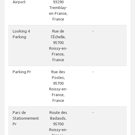
Airport
93290
Tremblay-
en-France,
France
d
Looking 4
Rue de
-
Parking
l'Échelle,
95700
Roissy-en-
France,
France
d
Parking Pr
Rue des
-
Postes,
95700
Roissy-en-
France,
France
d
Parc de
Route des
-
Stationnement
Badauds,
Pr
95700
Roissy-en-