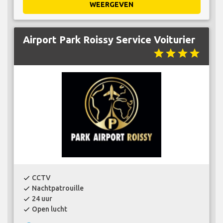
WEERGEVEN
Airport Park Roissy Service Voiturier
star
star
star
star
CCTV
check
Nachtpatrouille
check
24 uur
check
Open lucht
check