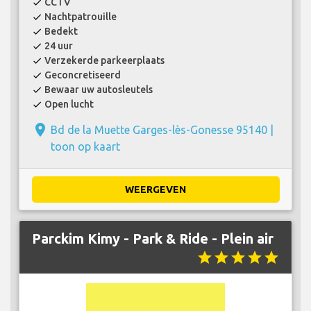
CCTV
check
Nachtpatrouille
check
Bedekt
check
24 uur
check
Verzekerde parkeerplaats
check
Geconcretiseerd
check
Bewaar uw autosleutels
check
Open lucht
check
place
Bd de la Muette Garges-lès-Gonesse 95140 |
toon op kaart
WEERGEVEN
Parckim Kimy - Park & ​​Ride - Plein air
star
star
star
star
star