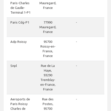
Paris-Charles
Mauregard,
de Gaulle-
France
Terminal 1-P1
d
Paris Cdg-P1
77990
-
Mauregard,
France
d
Adp Roissy
95700
-
Roissy-en-
France,
France
d
Snpl
Rue de La
-
Haye,
93290
Tremblay-
en-France,
France
d
Aeroports de
Rue des
-
Paris Roissy
Postes,
Charles de
95700