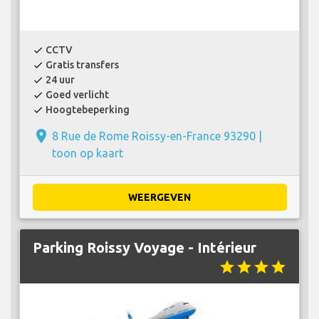
CCTV
check
Gratis transfers
check
24 uur
check
Goed verlicht
check
Hoogtebeperking
check
place
8 Rue de Rome Roissy-en-France 93290 |
toon op kaart
WEERGEVEN
Parking Roissy Voyage - Intérieur
star
star
star
star