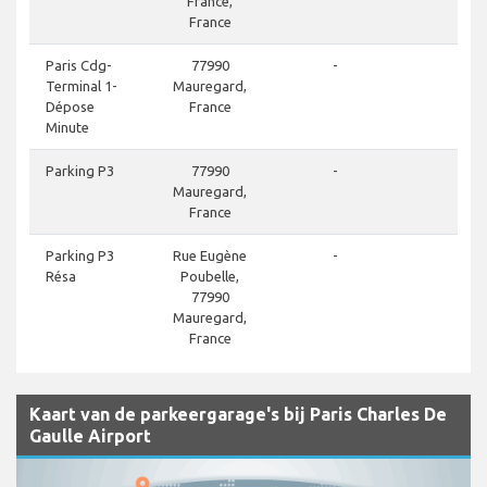
France,
France
d
Paris Cdg-
77990
-
Terminal 1-
Mauregard,
Dépose
France
Minute
d
Parking P3
77990
-
Mauregard,
France
d
Parking P3
Rue Eugène
-
Résa
Poubelle,
77990
Mauregard,
France
Kaart van de parkeergarage's bij Paris Charles De
Gaulle Airport