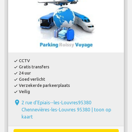
CCTV
check
Gratis transfers
check
24 uur
check
Goed verlicht
check
Verzekerde parkeerplaats
check
Veilig
check
place
2 rue d'Epiais--les-Louvres95380
Chennevières-les-Louvres 95380 |
toon op
kaart