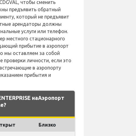
д CDGVAL, чтобы сменить
лжны предъявить обратный
иенту, который не предъявит
естные арендаторы должны
нальные услуги или телефон.
ер местного стационарного
ждающий прибытие в аэропорт
то мы оставляем за собой
 проверки личности, если это
 встречающие в аэропорту
указанием прибытия и
ENTERPRISE наАэропорт
le?
ткрыт
Близко