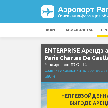
Аэропорт Par
Основная информация об а
HOME
АВИАБИЛЕТЫ
ПР
ENTERPRISE Аренда 
Paris Charles De Gaull
Ранжировано #3 От 14
Сравните компании по аренде авт
Gaulle
НЕПРЕВЗОЙДЕНН
ВЫГОДЕ АРЕН