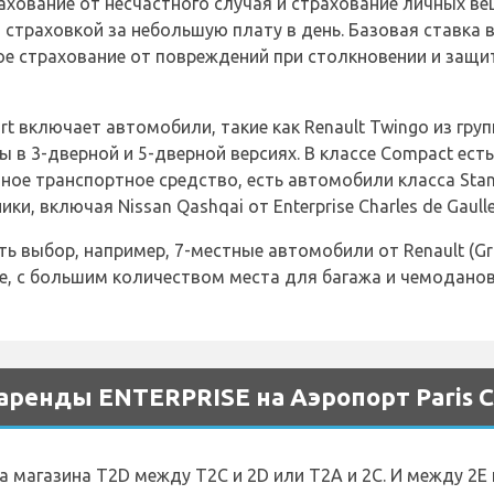
хование от несчастного случая и страхование личных ве
страховкой за небольшую плату в день. Базовая ставка 
е страхование от повреждений при столкновении и защит
ort включает автомобили, такие как Renault Twingo из груп
 в 3-дверной и 5-дверной версиях. В классе Compact есть
ное транспортное средство, есть автомобили класса Standa
, включая Nissan Qashqai от Enterprise Charles de Gaulle 
ь выбор, например, 7-местные автомобили от Renault (Gran
, с большим количеством места для багажа и чемоданов
ренды ENTERPRISE на Аэропорт Paris Ch
а магазина T2D между T2C и 2D или T2A и 2C. И между 2E 