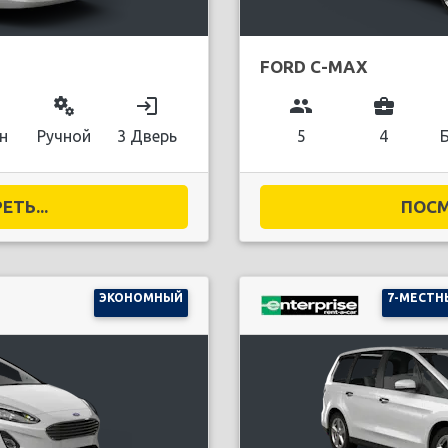
FORD C-MAX
miscellaneous_services
login
group
business_center
н
Ручной
3 Дверь
5
4
ТЬ...
ПОСМ
ЭКОНОМНЫЙ
7-МЕСТН