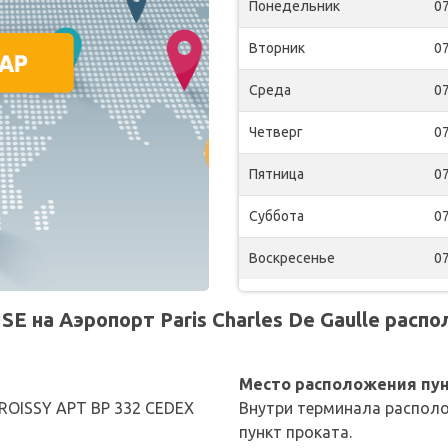
Понедельник
07
Вторник
07
Среда
07
Четверг
07
Пятница
07
Суббота
07
Воскресенье
07
 на Аэропорт Paris Charles De Gaulle распо
Место расположения пун
 ROISSY APT BP 332 CEDEX
Внутри терминала располо
пункт проката.