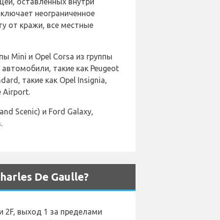
щей, оставленных внутри
включает неограниченное
у от кражи, все местные
пы Mini и Opel Corsa из группы
 автомобили, такие как Peugeot
rd, такие как Opel Insignia,
Airport.
d Scenic) и Ford Galaxy,
.
arles De Gaulle?
и 2F, выход 1 за пределами