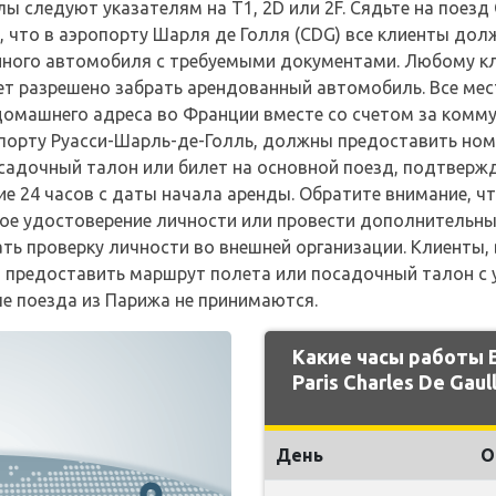
лы следуют указателям на T1, 2D или 2F. Сядьте на поез
, что в аэропорту Шарля де Голля (CDG) все клиенты до
нного автомобиля с требуемыми документами. Любому кл
удет разрешено забрать арендованный автомобиль. Все м
омашнего адреса во Франции вместе со счетом за комму
порту Руасси-Шарль-де-Голль, должны предоставить ном
садочный талон или билет на основной поезд, подтвер
ие 24 часов с даты начала аренды. Обратите внимание, ч
ое удостоверение личности или провести дополнительные
ть проверку личности во внешней организации. Клиенты,
 предоставить маршрут полета или посадочный талон с 
е поезда из Парижа не принимаются.
Какие часы работы 
Paris Charles De Gaul
День
О