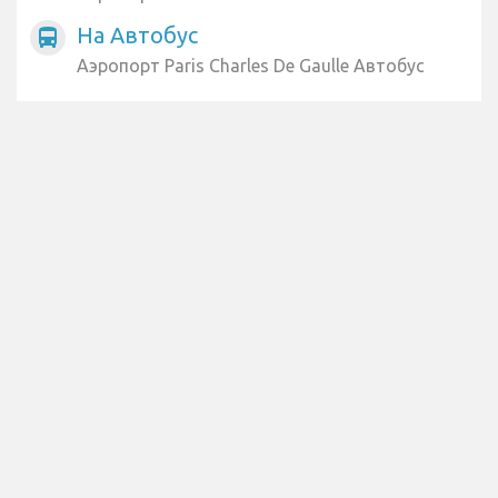
На Автобус
directions_bus
Аэропорт Paris Charles De Gaulle Автобус