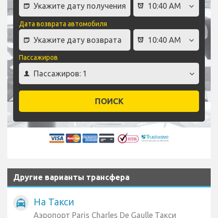
Дата возврата автомобиля
Пассажиров
ПОИСК
Другие варианты трансфера
На Такси
local_taxi
Аэропорт Paris Charles De Gaulle Такси