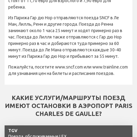
стоят от 11,70 евро для взрослого и 7,90 евро для
ребенка.
Из Парижа Гар дю Нор отправляются поезда SNCF в Ле
Ман, Лилль, Ренн и другие города. Поезда до Ренна
занимают около 1 часа 25 минут и ходят примерно раз в
час. Поезда до Лилля также отправляются с Гар дю Нор
примерно раз в час и добираются туда примерно за 60
минут. Поезда до Ле Мана отправляются каждые 30-40
минут из Парижа Гар дю Нор и прибывают за 55 минут.
Пожалуйста, посетите www.sncf.com или www.trainline.com
для узнавания цен на билеты и расписания поездов.
КАКИЕ УСЛУГИ/МАРШРУТЫ ПОЕЗД
ИМЕЮТ ОСТАНОВКИ В АЭРОПОРТ PARIS
CHARLES DE GAULLE?
TGV
Поезда, обслуживаемые LEX