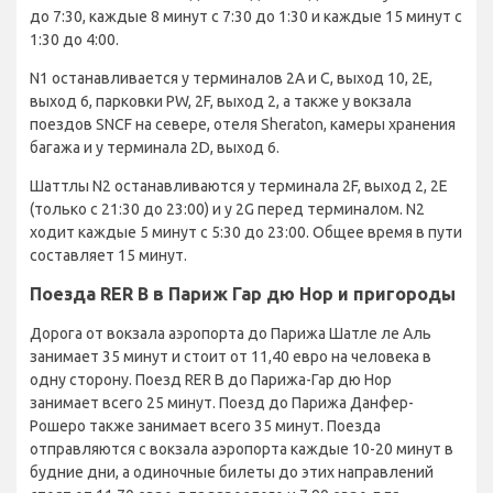
до 7:30, каждые 8 минут с 7:30 до 1:30 и каждые 15 минут с
1:30 до 4:00.
N1 останавливается у терминалов 2A и C, выход 10, 2E,
выход 6, парковки PW, 2F, выход 2, а также у вокзала
поездов SNCF на севере, отеля Sheraton, камеры хранения
багажа и у терминала 2D, выход 6.
Шаттлы N2 останавливаются у терминала 2F, выход 2, 2E
(только с 21:30 до 23:00) и у 2G перед терминалом. N2
ходит каждые 5 минут с 5:30 до 23:00. Общее время в пути
составляет 15 минут.
Поезда RER B в Париж Гар дю Нор и пригороды
Дорога от вокзала аэропорта до Парижа Шатле ле Аль
занимает 35 минут и стоит от 11,40 евро на человека в
одну сторону. Поезд RER B до Парижа-Гар дю Нор
занимает всего 25 минут. Поезд до Парижа Данфер-
Рошеро также занимает всего 35 минут. Поезда
отправляются с вокзала аэропорта каждые 10-20 минут в
будние дни, а одиночные билеты до этих направлений