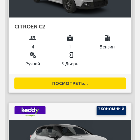
CITROEN C2
group
business_center
local_gas_station
4
1
Бензин
miscellaneous_services
login
Ручной
3 Дверь
ПОСМОТРЕТЬ...
ЭКОНОМНЫЙ