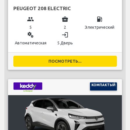
PEUGEOT 208 ELECTRIC
group
business_center
local_gas_station
5
2
Электрический
miscellaneous_services
login
Автоматическая
5 Дверь
ПОСМОТРЕТЬ...
КОМПАКТЫЙ