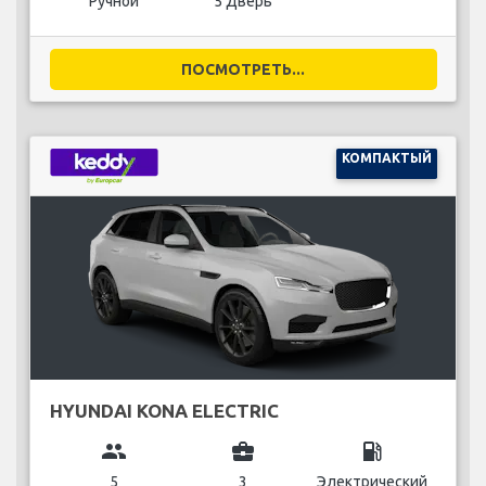
Ручной
5 Дверь
ПОСМОТРЕТЬ...
КОМПАКТЫЙ
HYUNDAI KONA ELECTRIC
group
business_center
local_gas_station
5
3
Электрический