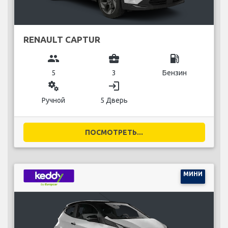
RENAULT CAPTUR
group
business_center
local_gas_station
5
3
Бензин
miscellaneous_services
login
Ручной
5 Дверь
ПОСМОТРЕТЬ...
МИНИ