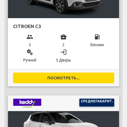
CITROEN C3
group
business_center
local_gas_station
5
2
Бензин
miscellaneous_services
login
Ручной
5 Дверь
ПОСМОТРЕТЬ...
СРЕДНЕГАБАРИТ.