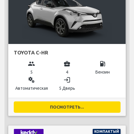
TOYOTA C-HR
group
business_center
local_gas_station
5
4
Бензин
miscellaneous_services
login
Автоматическая
5 Дверь
ПОСМОТРЕТЬ...
КОМПАКТЫЙ