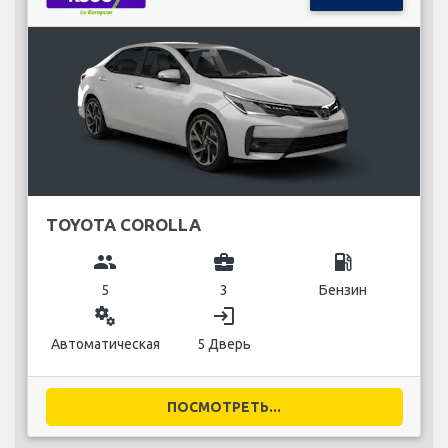
TOYOTA COROLLA
group
business_center
local_gas_station
5
3
Бензин
miscellaneous_services
login
Автоматическая
5 Дверь
ПОСМОТРЕТЬ...