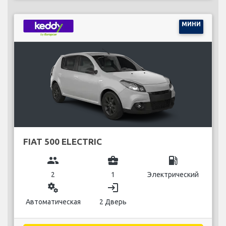
МИНИ
FIAT 500 ELECTRIC
group
business_center
local_gas_station
2
1
Электрический
miscellaneous_services
login
Автоматическая
2 Дверь