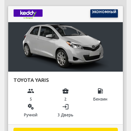
ЭКОНОМНЫЙ
TOYOTA YARIS
group
business_center
local_gas_station
5
2
Бензин
miscellaneous_services
login
Ручной
3 Дверь