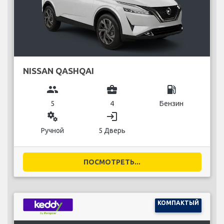
NISSAN QASHQAI
group
business_center
local_gas_station
5
4
Бензин
miscellaneous_services
login
Ручной
5 Дверь
ПОСМОТРЕТЬ...
КОМПАКТЫЙ