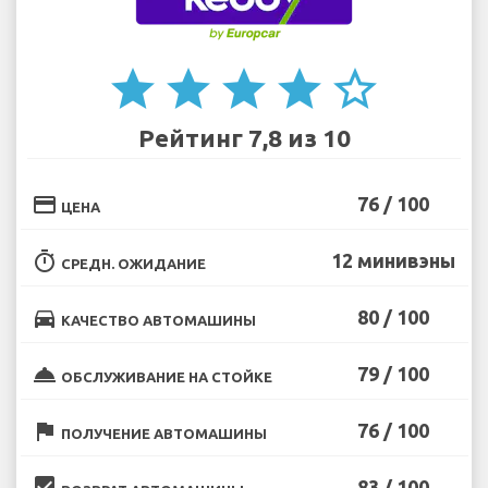
star
star
star
star
star_border
Рейтинг 7,8 из 10
credit_card
76 / 100
ЦЕНА
timer
12 минивэны
СРЕДН. ОЖИДАНИЕ
directions_car
80 / 100
КАЧЕСТВО АВТОМАШИНЫ
room_service
79 / 100
ОБСЛУЖИВАНИЕ НА СТОЙКЕ
flag
76 / 100
ПОЛУЧЕНИЕ АВТОМАШИНЫ
beenhere
83 / 100