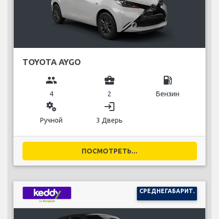
TOYOTA AYGO
group
business_center
local_gas_station
4
2
Бензин
miscellaneous_services
login
Ручной
3 Дверь
ПОСМОТРЕТЬ...
СРЕДНЕГАБАРИТ.