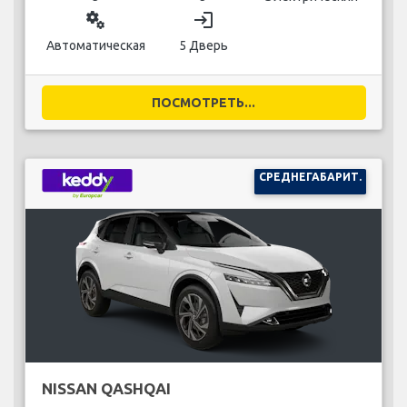
miscellaneous_services
login
Автоматическая
5 Дверь
ПОСМОТРЕТЬ...
СРЕДНЕГАБАРИТ.
NISSAN QASHQAI