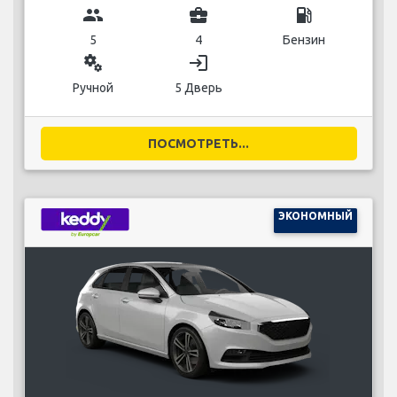
group
business_center
local_gas_station
5
4
Бензин
miscellaneous_services
login
Ручной
5 Дверь
ПОСМОТРЕТЬ...
ЭКОНОМНЫЙ