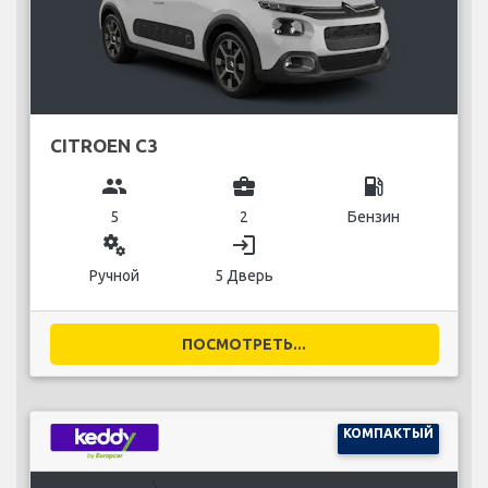
CITROEN C3
group
business_center
local_gas_station
5
2
Бензин
miscellaneous_services
login
Ручной
5 Дверь
ПОСМОТРЕТЬ...
КОМПАКТЫЙ