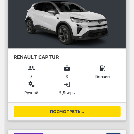
RENAULT CAPTUR
group
business_center
local_gas_station
5
3
Бензин
miscellaneous_services
login
Ручной
5 Дверь
ПОСМОТРЕТЬ...