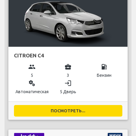
CITROEN C4
group
business_center
local_gas_station
5
3
Бензин
miscellaneous_services
login
Автоматическая
5 Дверь
ПОСМОТРЕТЬ...
МИНИ