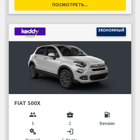
ПОСМОТРЕТЬ...
ЭКОНОМНЫЙ
FIAT 500X
group
business_center
local_gas_station
5
2
Бензин
miscellaneous_services
login