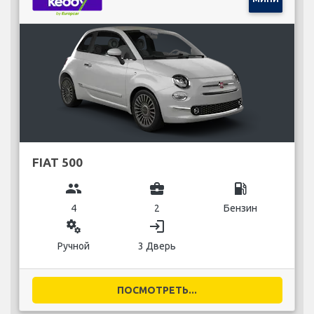
FIAT 500
group
business_center
local_gas_station
4
2
Бензин
miscellaneous_services
login
Ручной
3 Дверь
ПОСМОТРЕТЬ...