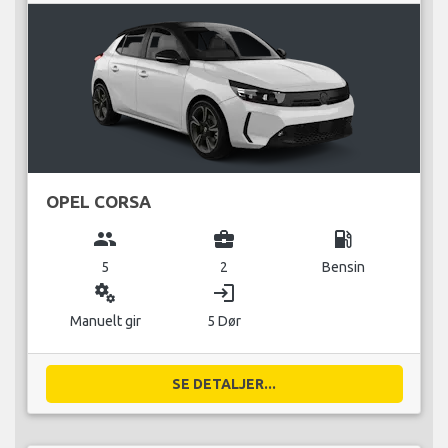
OPEL CORSA
group
business_center
local_gas_station
5
2
Bensin
miscellaneous_services
login
Manuelt gir
5 Dør
SE DETALJER...