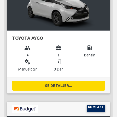
TOYOTA AYGO
group
business_center
local_gas_station
4
1
Bensin
miscellaneous_services
login
Manuelt gir
3 Dør
SE DETALJER...
KOMPAKT