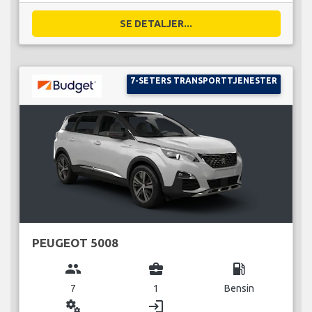
SE DETALJER...
7-SETERS TRANSPORTTJENESTER
PEUGEOT 5008
group
business_center
local_gas_station
7
1
Bensin
miscellaneous_services
login