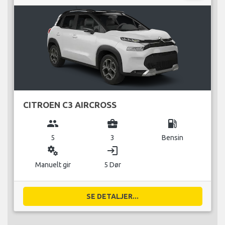
CITROEN C3 AIRCROSS
group
business_center
local_gas_station
5
3
Bensin
miscellaneous_services
login
Manuelt gir
5 Dør
SE DETALJER...