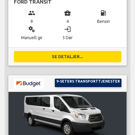
FORD TRANSIT
group
business_center
local_gas_station
9
4
Bensin
miscellaneous_services
login
Manuelt gir
5 Dør
SE DETALJER...
9-SETERS TRANSPORTTJENESTER