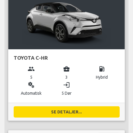
TOYOTA C-HR
group
business_center
local_gas_station
5
3
Hybrid
miscellaneous_services
login
Automatisk
5 Dør
SE DETALJER...