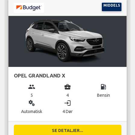
MIDDELS
OPEL GRANDLAND X
group
business_center
local_gas_station
5
4
Bensin
miscellaneous_services
login
Automatisk
4 Dør
SE DETALJER...