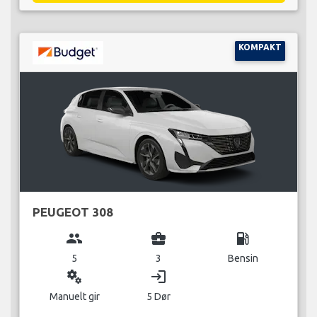
KOMPAKT
PEUGEOT 308
group
business_center
local_gas_station
5
3
Bensin
miscellaneous_services
login
Manuelt gir
5 Dør