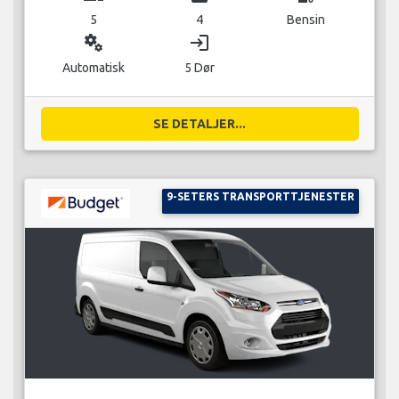
5
4
Bensin
miscellaneous_services
login
Automatisk
5 Dør
SE DETALJER...
9-SETERS TRANSPORTTJENESTER