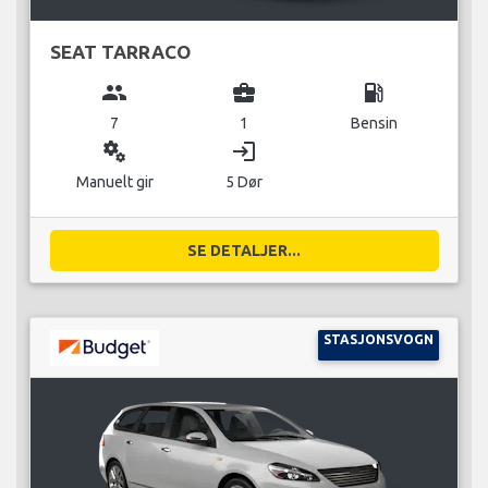
SEAT TARRACO
group
business_center
local_gas_station
7
1
Bensin
miscellaneous_services
login
Manuelt gir
5 Dør
SE DETALJER...
STASJONSVOGN