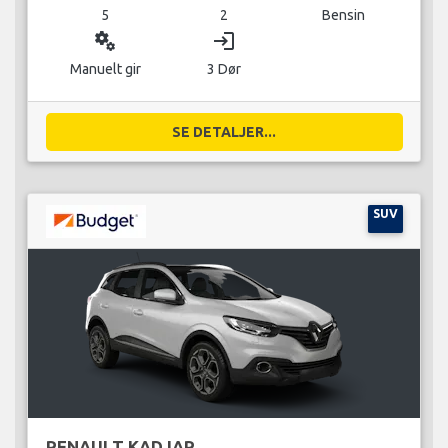
5
2
Bensin
miscellaneous_services
login
Manuelt gir
3 Dør
SE DETALJER...
SUV
RENAULT KADJAR