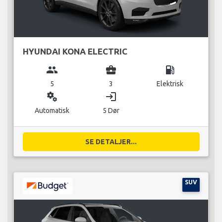
HYUNDAI KONA ELECTRIC
group
business_center
local_gas_station
5
3
Elektrisk
miscellaneous_services
login
Automatisk
5 Dør
SE DETALJER...
SUV