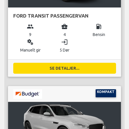
FORD TRANSIT PASSENGERVAN
group
business_center
local_gas_station
9
4
Bensin
miscellaneous_services
login
Manuelt gir
5 Dør
SE DETALJER...
KOMPAKT