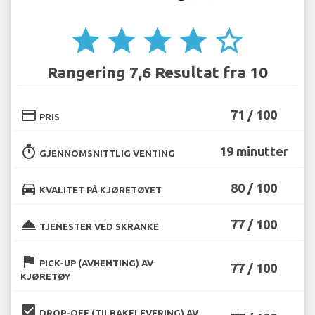
star
star
star
star
star_border
Rangering 7,6 Resultat fra 10
credit_card
71 / 100
PRIS
timer
19 minutter
GJENNOMSNITTLIG VENTING
directions_car
80 / 100
KVALITET PÅ KJØRETØYET
room_service
77 / 100
TJENESTER VED SKRANKE
flag
PICK-UP (AVHENTING) AV
77 / 100
KJØRETØY
beenhere
DROP-OFF (TILBAKELEVERING) AV