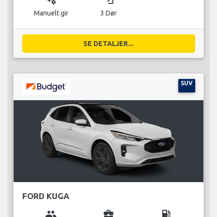
Manuelt gir
3 Dør
SE DETALJER...
SUV
FORD KUGA
group
business_center
local_gas_station