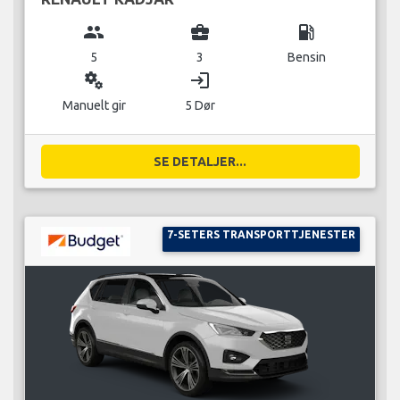
group
business_center
local_gas_station
5
3
Bensin
miscellaneous_services
login
Manuelt gir
5 Dør
SE DETALJER...
7-SETERS TRANSPORTTJENESTER