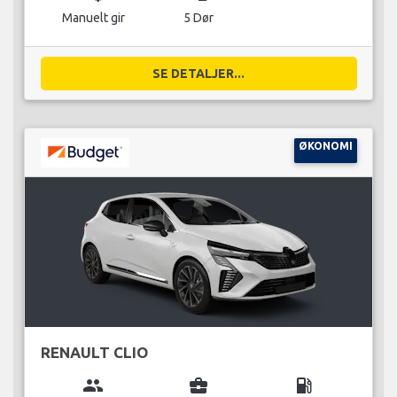
Manuelt gir
5 Dør
SE DETALJER...
ØKONOMI
RENAULT CLIO
group
business_center
local_gas_station