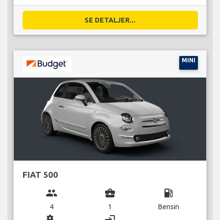
SE DETALJER...
MINI
FIAT 500
group
business_center
local_gas_station
4
1
Bensin
miscellaneous_services
login