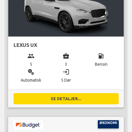
LEXUS UX
group
business_center
local_gas_station
5
3
Bensin
miscellaneous_services
login
Automatisk
5 Dør
SE DETALJER...
ØKONOMI