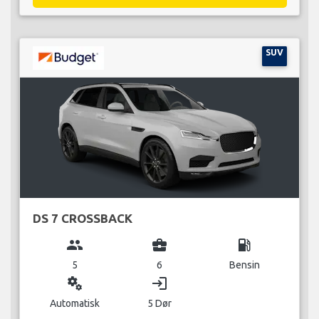
SUV
DS 7 CROSSBACK
group
business_center
local_gas_station
5
6
Bensin
miscellaneous_services
login
Automatisk
5 Dør