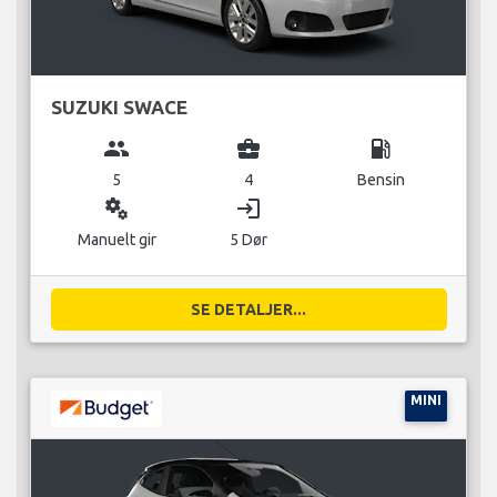
SUZUKI SWACE
group
business_center
local_gas_station
5
4
Bensin
miscellaneous_services
login
Manuelt gir
5 Dør
SE DETALJER...
MINI