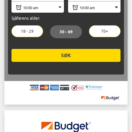
Sjåførens alder:
18 - 29
70+
30 - 69
SØK