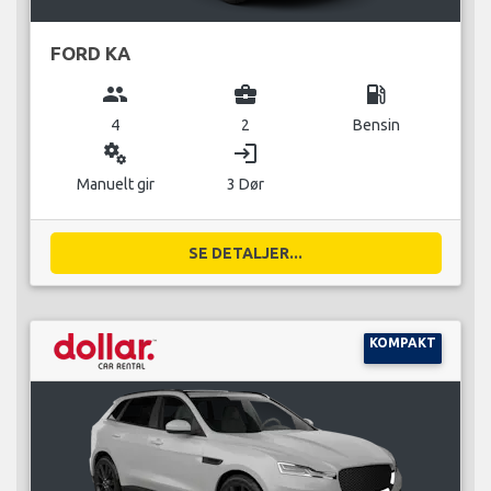
FORD KA
group
business_center
local_gas_station
4
2
Bensin
miscellaneous_services
login
Manuelt gir
3 Dør
SE DETALJER...
KOMPAKT