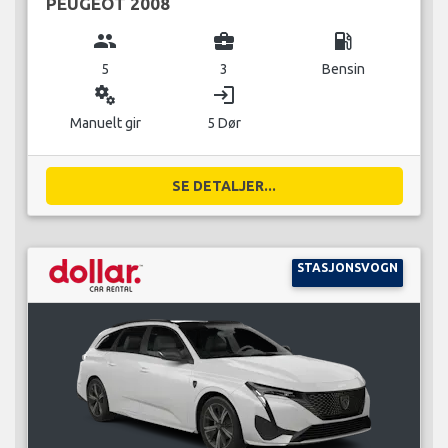
PEUGEOT 2008
group
business_center
local_gas_station
5
3
Bensin
miscellaneous_services
login
Manuelt gir
5 Dør
SE DETALJER...
STASJONSVOGN