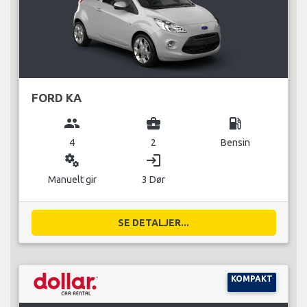
FORD KA
group
business_center
local_gas_station
4
2
Bensin
miscellaneous_services
login
Manuelt gir
3 Dør
SE DETALJER...
KOMPAKT