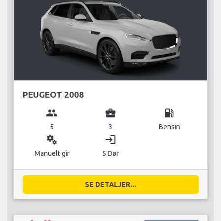
PEUGEOT 2008
group
business_center
local_gas_station
5
3
Bensin
miscellaneous_services
login
Manuelt gir
5 Dør
SE DETALJER...