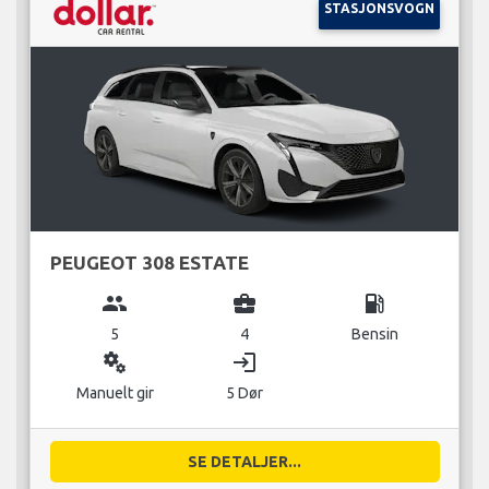
STASJONSVOGN
PEUGEOT 308 ESTATE
group
business_center
local_gas_station
5
4
Bensin
miscellaneous_services
login
Manuelt gir
5 Dør
SE DETALJER...