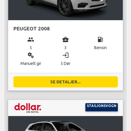
PEUGEOT 2008
group
business_center
local_gas_station
5
3
Bensin
miscellaneous_services
login
Manuelt gir
5 Dør
SE DETALJER...
STASJONSVOGN