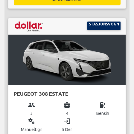
STASJONSVOGN
PEUGEOT 308 ESTATE
group
business_center
local_gas_station
5
4
Bensin
miscellaneous_services
login
Manuelt gir
5 Dør