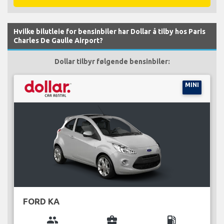
Hvilke bilutleie for bensinbiler har Dollar å tilby hos Paris
Charles De Gaulle Airport?
Dollar tilbyr følgende bensinbiler:
MINI
FORD KA
group
business_center
local_gas_station