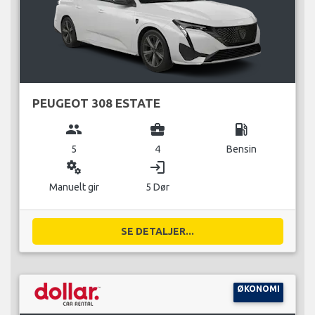
PEUGEOT 308 ESTATE
group
business_center
local_gas_station
5
4
Bensin
miscellaneous_services
login
Manuelt gir
5 Dør
SE DETALJER...
ØKONOMI