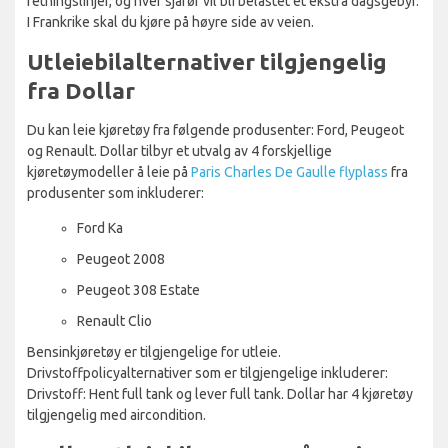
retningslinjer, og hver sjåfør vil bli belastet et ekstra dagsgebyr.
I Frankrike skal du kjøre på høyre side av veien.
Utleiebilalternativer tilgjengelig
fra Dollar
Du kan leie kjøretøy fra følgende produsenter: Ford, Peugeot
og Renault. Dollar tilbyr et utvalg av 4 forskjellige
kjøretøymodeller å leie på
Paris Charles De Gaulle flyplass
fra
produsenter som inkluderer:
Ford Ka
Peugeot 2008
Peugeot 308 Estate
Renault Clio
Bensinkjøretøy er tilgjengelige for utleie.
Drivstoffpolicyalternativer som er tilgjengelige inkluderer:
Drivstoff: Hent full tank og lever full tank. Dollar har 4 kjøretøy
tilgjengelig med aircondition.