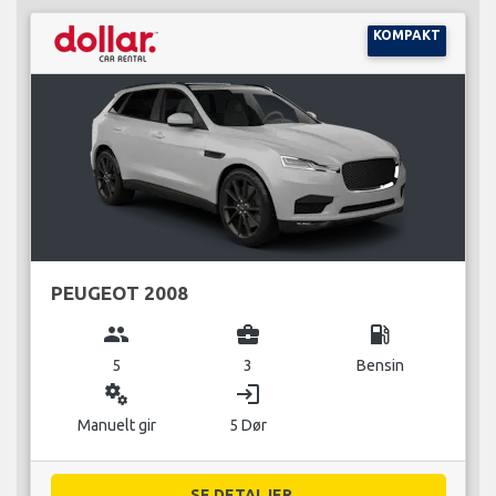
KOMPAKT
PEUGEOT 2008
group
business_center
local_gas_station
5
3
Bensin
miscellaneous_services
login
Manuelt gir
5 Dør
SE DETALJER...