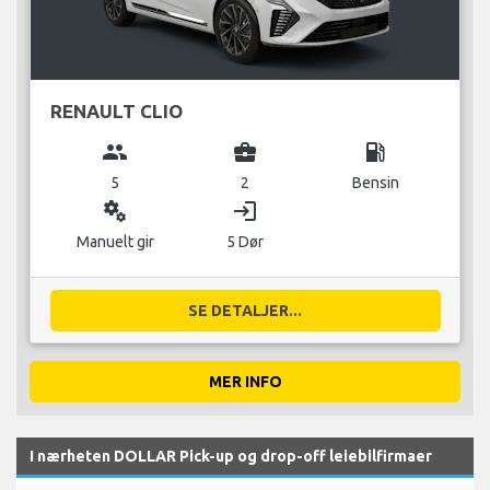
RENAULT CLIO
group
business_center
local_gas_station
5
2
Bensin
miscellaneous_services
login
Manuelt gir
5 Dør
SE DETALJER...
MER INFO
I nærheten DOLLAR Pick-up og drop-off leiebilfirmaer