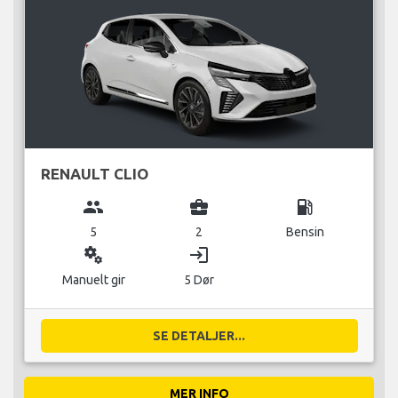
RENAULT CLIO
group
business_center
local_gas_station
5
2
Bensin
miscellaneous_services
login
Manuelt gir
5 Dør
SE DETALJER...
MER INFO