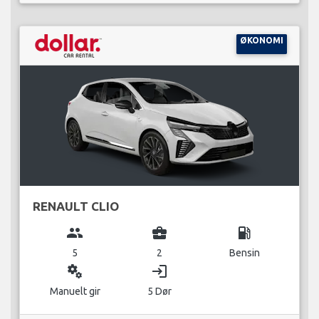
ØKONOMI
RENAULT CLIO
group
business_center
local_gas_station
5
2
Bensin
miscellaneous_services
login
Manuelt gir
5 Dør