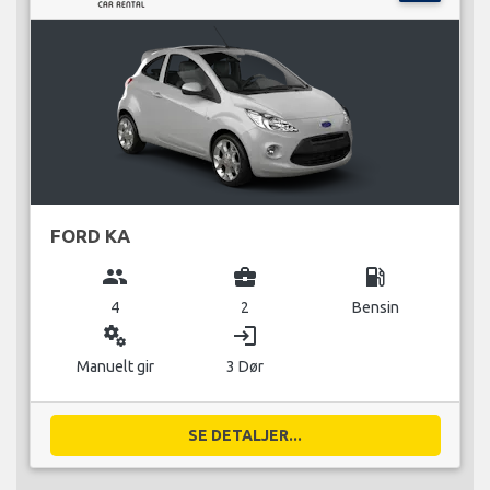
FORD KA
group
business_center
local_gas_station
4
2
Bensin
miscellaneous_services
login
Manuelt gir
3 Dør
SE DETALJER...