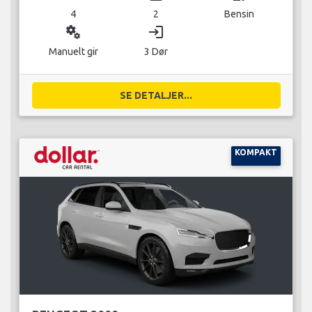
4
2
Bensin
miscellaneous_services
login
Manuelt gir
3 Dør
SE DETALJER...
KOMPAKT