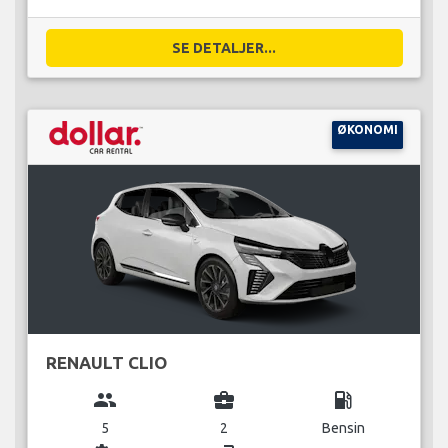
SE DETALJER...
ØKONOMI
RENAULT CLIO
group
business_center
local_gas_station
5
2
Bensin