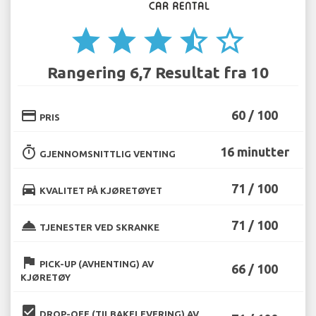
star
star
star
star_half
star_border
Rangering 6,7 Resultat fra 10
credit_card
60 / 100
PRIS
timer
16 minutter
GJENNOMSNITTLIG VENTING
directions_car
71 / 100
KVALITET PÅ KJØRETØYET
room_service
71 / 100
TJENESTER VED SKRANKE
flag
PICK-UP (AVHENTING) AV
66 / 100
KJØRETØY
beenhere
DROP-OFF (TILBAKELEVERING) AV