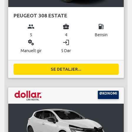
PEUGEOT 308 ESTATE
group
business_center
local_gas_station
5
4
Bensin
miscellaneous_services
login
Manuelt gir
5 Dør
SE DETALJER...
ØKONOMI