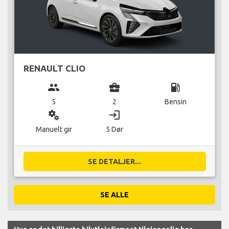
RENAULT CLIO
group
business_center
local_gas_station
5
2
Bensin
miscellaneous_services
login
Manuelt gir
5 Dør
SE DETALJER...
SE ALLE