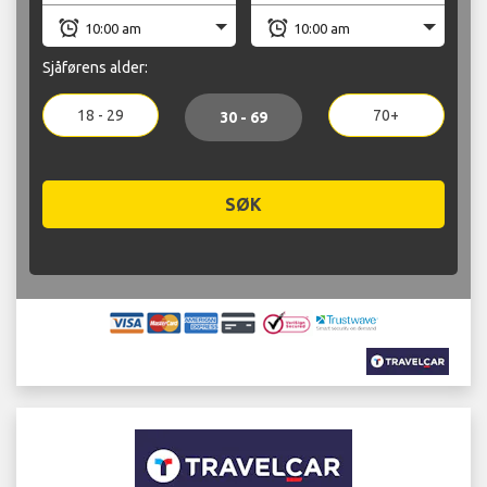
Sjåførens alder:
18 - 29
70+
30 - 69
SØK