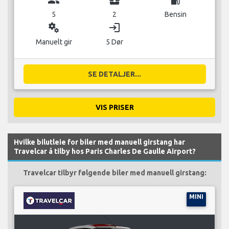
5
2
Bensin
miscellaneous_services
login
Manuelt gir
5 Dør
SE DETALJER...
VIS PRISER
Hvilke bilutleie for biler med manuell girstang har
Travelcar å tilby hos Paris Charles De Gaulle Airport?
Travelcar tilbyr følgende biler med manuell girstang:
MINI