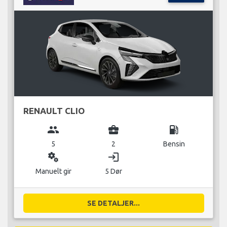
RENAULT CLIO
group
business_center
local_gas_station
5
2
Bensin
miscellaneous_services
login
Manuelt gir
5 Dør
SE DETALJER...