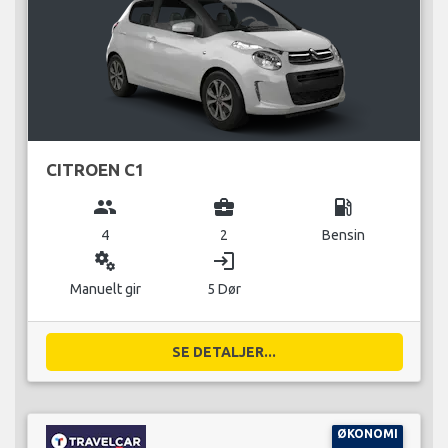
CITROEN C1
group
business_center
local_gas_station
4
2
Bensin
miscellaneous_services
login
Manuelt gir
5 Dør
SE DETALJER...
ØKONOMI