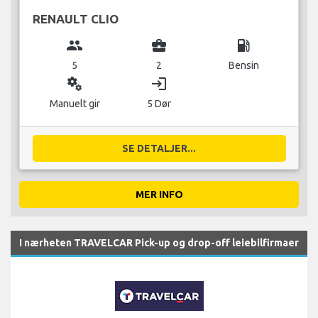
RENAULT CLIO
group
business_center
local_gas_station
5
2
Bensin
miscellaneous_services
login
Manuelt gir
5 Dør
SE DETALJER...
MER INFO
I nærheten TRAVELCAR Pick-up og drop-off leiebilfirmaer