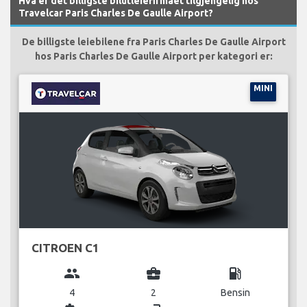
Hva er det billigste bilutleiefirmaet tilgjengelig hos
Travelcar Paris Charles De Gaulle Airport?
De billigste leiebilene fra Paris Charles De Gaulle Airport
hos Paris Charles De Gaulle Airport per kategori er:
MINI
CITROEN C1
group
business_center
local_gas_station
4
2
Bensin