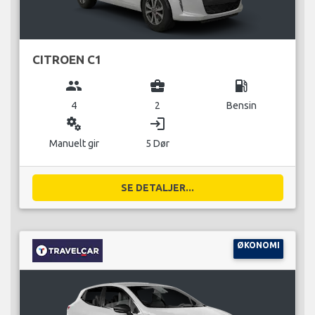
CITROEN C1
group
business_center
local_gas_station
4
2
Bensin
miscellaneous_services
login
Manuelt gir
5 Dør
SE DETALJER...
ØKONOMI