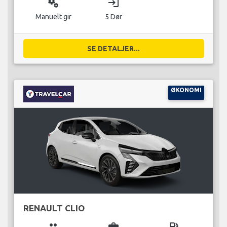
miscellaneous_services
login
Manuelt gir
5 Dør
SE DETALJER...
ØKONOMI
RENAULT CLIO
group
business_center
local_gas_station