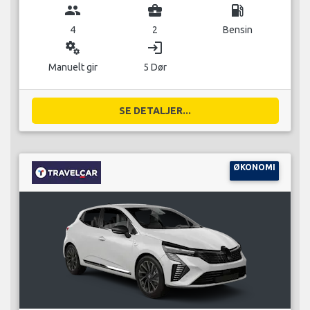
group
business_center
local_gas_station
4
2
Bensin
miscellaneous_services
login
Manuelt gir
5 Dør
SE DETALJER...
ØKONOMI