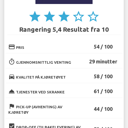
star
star
star
star_border
star_border
Rangering 5,4 Resultat fra 10
credit_card
54 / 100
PRIS
timer
29 minutter
GJENNOMSNITTLIG VENTING
directions_car
58 / 100
KVALITET PÅ KJØRETØYET
room_service
61 / 100
TJENESTER VED SKRANKE
flag
PICK-UP (AVHENTING) AV
44 / 100
KJØRETØY
beenhere
DROP-OFF (TILBAKELEVERING) AV