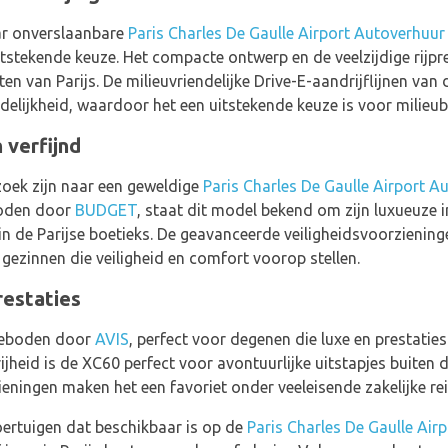
ar onverslaanbare
Paris Charles De Gaulle Airport Autoverhuur
uitstekende keuze. Het compacte ontwerp en de veelzijdige rijp
en van Parijs. De milieuvriendelijke Drive-E-aandrijflijnen va
delijkheid, waardoor het een uitstekende keuze is voor milieub
 verfijnd
zoek zijn naar een geweldige
Paris Charles De Gaulle Airport A
boden door
BUDGET
, staat dit model bekend om zijn luxueuze 
 in de Parijse boetieks. De geavanceerde veiligheidsvoorzienin
gezinnen die veiligheid en comfort voorop stellen.
restaties
ngeboden door
AVIS
, perfect voor degenen die luxe en prestaties 
eid is de XC60 perfect voor avontuurlijke uitstapjes buiten de
eningen maken het een favoriet onder veeleisende zakelijke rei
ertuigen dat beschikbaar is op de
Paris Charles De Gaulle Airp