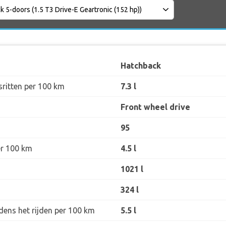
Hatchback
sritten per 100 km
7.3 l
Front wheel drive
95
er 100 km
4.5 l
1021 l
324 l
dens het rijden per 100 km
5.5 l