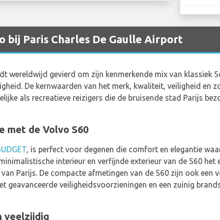
 bij Paris Charles De Gaulle Airport
t wereldwijd gevierd om zijn kenmerkende mix van klassiek S
igheid. De kernwaarden van het merk, kwaliteit, veiligheid en 
lijke als recreatieve reizigers die de bruisende stad Parijs be
ie met de Volvo S60
BUDGET
, is perfect voor degenen die comfort en elegantie wa
inimalistische interieur en verfijnde exterieur van de S60 het
n van Parijs. De compacte afmetingen van de S60 zijn ook een v
t geavanceerde veiligheidsvoorzieningen en een zuinig brands
 veelzijdig