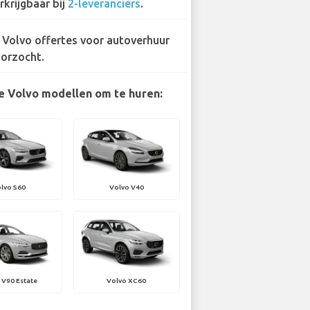
rkrijgbaar bij
2-leveranciers
.
 Volvo offertes voor autoverhuur
orzocht.
e Volvo modellen om te huren:
lvo S60
Volvo V40
 V90 Estate
Volvo XC60