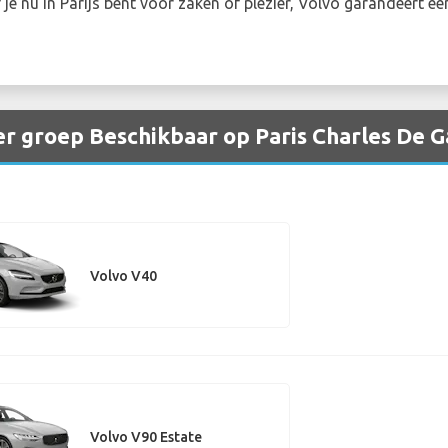
je nu in Parijs bent voor zaken of plezier, Volvo garandeert ee
r groep Beschikbaar op Paris Charles De G
Volvo V40
Volvo V90 Estate