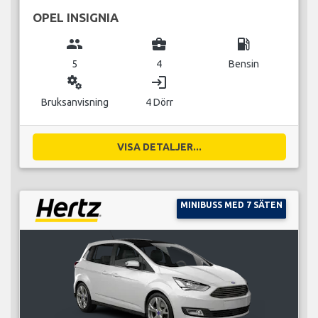
OPEL INSIGNIA
group
business_center
local_gas_station
5
4
Bensin
miscellaneous_services
login
Bruksanvisning
4 Dörr
VISA DETALJER...
MINIBUSS MED 7 SÄTEN