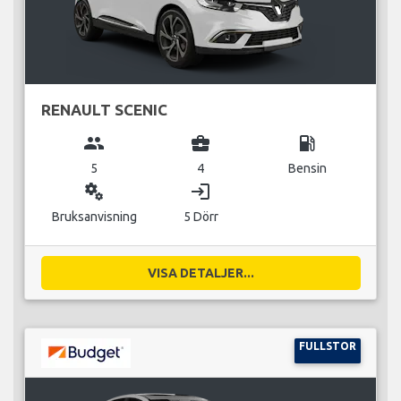
RENAULT SCENIC
group
business_center
local_gas_station
5
4
Bensin
miscellaneous_services
login
Bruksanvisning
5 Dörr
VISA DETALJER...
FULLSTOR