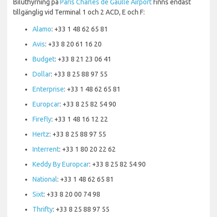
Biluthyrning på
Paris Charles de Gaulle Airport
finns endast
tillgänglig vid Terminal 1 och 2 ACD, E och F:
Alamo
: +33 1 48 62 65 81
Avis
: +33 8 20 61 16 20
Budget
: +33 8 21 23 06 41
Dollar
: +33 8 25 88 97 55
Enterprise
: +33 1 48 62 65 81
Europcar
: +33 8 25 82 54 90
Firefly
: +33 1 48 16 12 22
Hertz
: +33 8 25 88 97 55
Interrent
: +33 1 80 20 22 62
Keddy By Europcar
: +33 8 25 82 54 90
National
: +33 1 48 62 65 81
Sixt
: +33 8 20 00 74 98
Thrifty
: +33 8 25 88 97 55