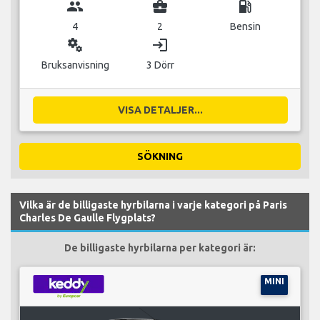
group
business_center
local_gas_station
4
2
Bensin
miscellaneous_services
login
Bruksanvisning
3 Dörr
VISA DETALJER...
SÖKNING
Vilka är de billigaste hyrbilarna i varje kategori på Paris
Charles De Gaulle Flygplats?
De billigaste hyrbilarna per kategori är:
MINI