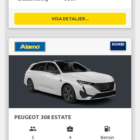
VISA DETALJER...
KOMBI
PEUGEOT 308 ESTATE
group
business_center
local_gas_station
5
4
Bensin