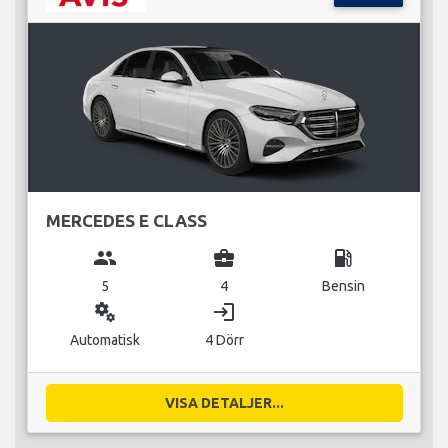
MERCEDES E CLASS
group
business_center
local_gas_station
5
4
Bensin
miscellaneous_services
login
Automatisk
4 Dörr
VISA DETALJER...