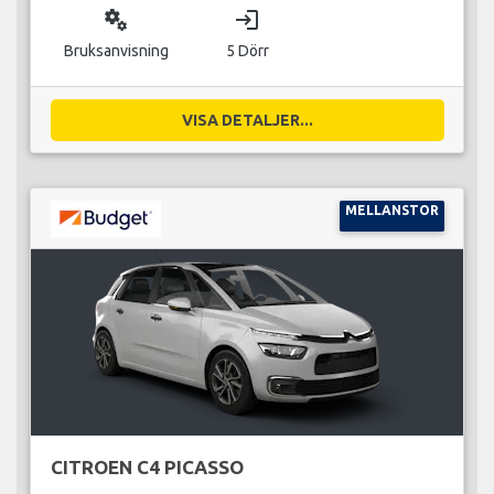
miscellaneous_services
login
Bruksanvisning
5 Dörr
VISA DETALJER...
MELLANSTOR
CITROEN C4 PICASSO