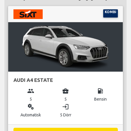
KOMBI
AUDI A4 ESTATE
group
business_center
local_gas_station
5
5
Bensin
miscellaneous_services
login
Automatisk
5 Dörr