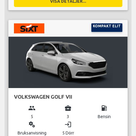
VISA DETALJER...
KOMPAKT ELIT
VOLKSWAGEN GOLF VII
group
business_center
local_gas_station
5
3
Bensin
miscellaneous_services
login
Bruksanvisning
5 Dörr