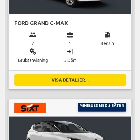
FORD GRAND C-MAX
group
business_center
local_gas_station
7
1
Bensin
miscellaneous_services
login
Bruksanvisning
5 Dörr
VISA DETALJER...
MINIBUSS MED 5 SÄTEN