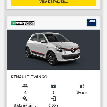
VISA DETALJER...
MINI
RENAULT TWINGO
group
business_center
local_gas_station
4
2
Bensin
miscellaneous_services
login
Bruksanvisning
3 Dörr