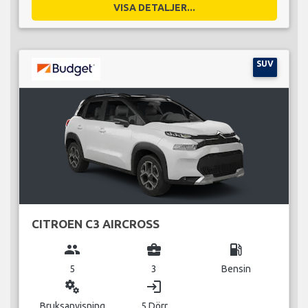
VISA DETALJER...
SUV
CITROEN C3 AIRCROSS
group
business_center
local_gas_station
5
3
Bensin
miscellaneous_services
login
Bruksanvisning
5 Dörr