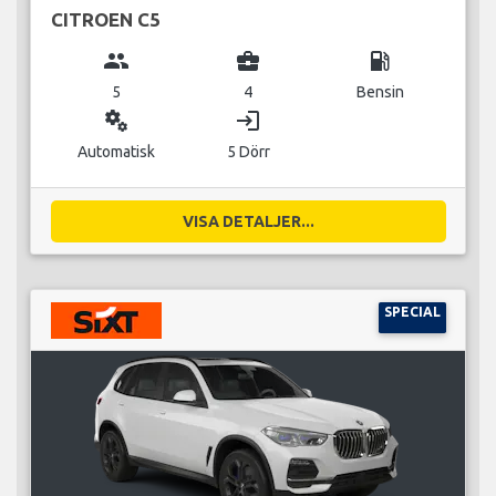
CITROEN C5
group
business_center
local_gas_station
5
4
Bensin
miscellaneous_services
login
Automatisk
5 Dörr
VISA DETALJER...
SPECIAL