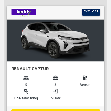
KOMPAKT
RENAULT CAPTUR
group
business_center
local_gas_station
5
3
Bensin
miscellaneous_services
login
Bruksanvisning
5 Dörr