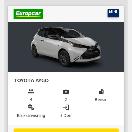
MINI
TOYOTA AYGO
group
business_center
local_gas_station
4
2
Bensin
miscellaneous_services
login
Bruksanvisning
3 Dörr