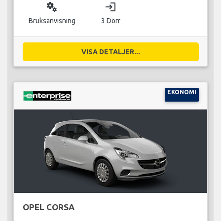
miscellaneous_services
login
Bruksanvisning
3 Dörr
VISA DETALJER...
EKONOMI
OPEL CORSA