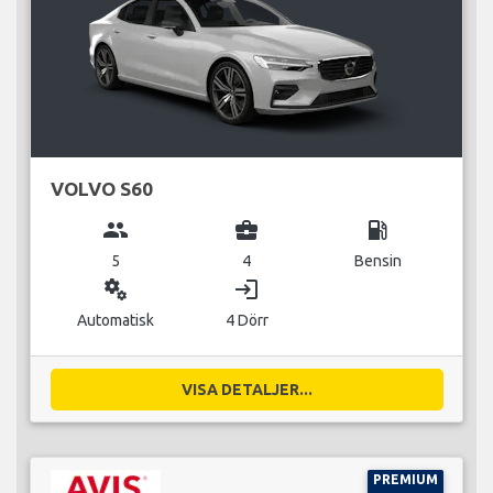
VOLVO S60
group
business_center
local_gas_station
5
4
Bensin
miscellaneous_services
login
Automatisk
4 Dörr
VISA DETALJER...
PREMIUM