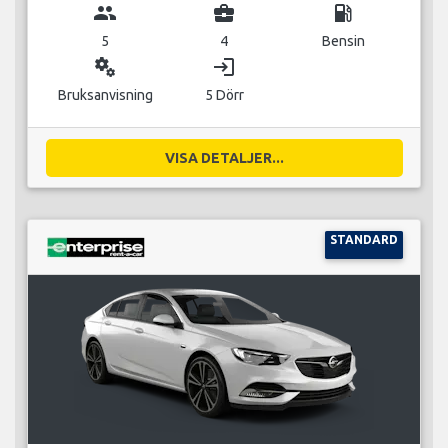
group
business_center
local_gas_station
5
4
Bensin
miscellaneous_services
login
Bruksanvisning
5 Dörr
VISA DETALJER...
STANDARD