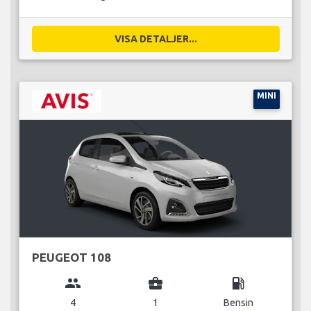
VISA DETALJER...
MINI
PEUGEOT 108
group
business_center
local_gas_station
4
1
Bensin