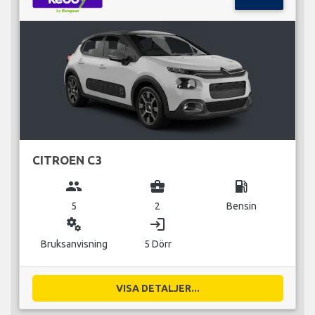
CITROEN C3
group
business_center
local_gas_station
5
2
Bensin
miscellaneous_services
login
Bruksanvisning
5 Dörr
VISA DETALJER...