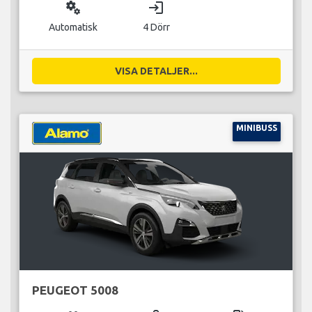
miscellaneous_services
login
Automatisk
4 Dörr
VISA DETALJER...
MINIBUSS
PEUGEOT 5008