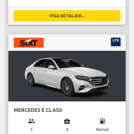
VISA DETALJER...
LYX
MERCEDES E CLASS
group
business_center
local_gas_station
5
4
Bensin