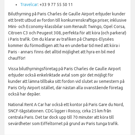
Travelcar
: +33 9 77 55 50 11
Biluthyrning på Paris Charles de Gaulle Airport erbjuder kunder
ett brett utbud av fordon till konkurrenskraftiga priser, inklusive
Mini- och Economy-klassbilar som Renault Twingo, Opel Corsa,
Citroen C3 och Peugeot 308, perfekta för att köra (och parkera!)
i Paris trafik. Om du klarar av trafiken på Champs-Elysées
kommer du förmodligen att ha en underbar tid med att köra i
Paris - annars finns det alltid möjlighet att hyra en bil med
chaufför!
Vissa biluthyrningsföretag på Paris Charles de Gaulle Airport
erbjuder också enkelriktade avtal som gör det möjligt för
kunder att lämna tillbaka sitt fordon vid slutet av semestern på
Paris Orly Airport istället, där nästan alla ovanstående företag
också har depåer.
National Rent A Car har också ett kontor på Paris Gare du Nord,
SNCF-tågstationen. CDG ligger i Roissy, cirka 25 km från
centrala Paris. Det tar dock upp till 70 minuter att köra till
sevärdheter som Eiffeltornet på grund av Paris tunga trafik.