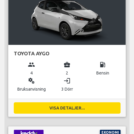
TOYOTA AYGO
group
business_center
local_gas_station
4
2
Bensin
miscellaneous_services
login
Bruksanvisning
3 Dörr
VISA DETALJER...
EKONOMI