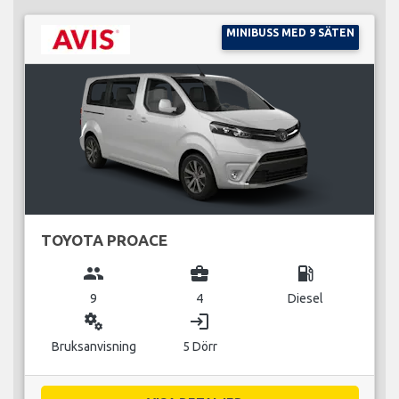
MINIBUSS MED 9 SÄTEN
TOYOTA PROACE
group
business_center
local_gas_station
9
4
Diesel
miscellaneous_services
login
Bruksanvisning
5 Dörr