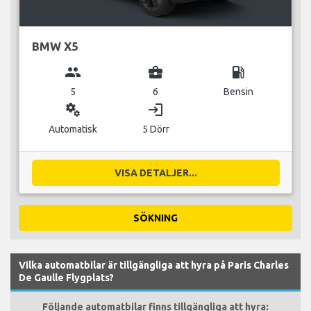
BMW X5
group
business_center
local_gas_station
5
6
Bensin
miscellaneous_services
login
Automatisk
5 Dörr
VISA DETALJER...
SÖKNING
Vilka automatbilar är tillgängliga att hyra på Paris Charles
De Gaulle Flygplats?
Följande automatbilar finns tillgängliga att hyra: