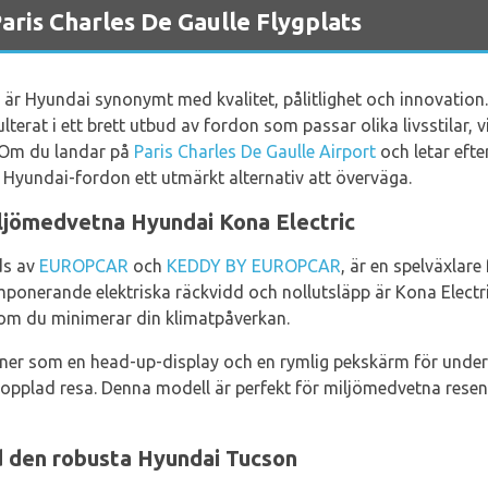
aris Charles De Gaulle Flygplats
är Hyundai synonymt med kvalitet, pålitlighet och innovation
erat i ett brett utbud av fordon som passar olika livsstilar, vil
. Om du landar på
Paris Charles De Gaulle Airport
och letar efte
r Hyundai-fordon ett utmärkt alternativ att överväga.
ljömedvetna Hyundai Kona Electric
ds av
EUROPCAR
och
KEDDY BY EUROPCAR
, är en spelväxlare
onerande elektriska räckvidd och nollutsläpp är Kona Electric 
som du minimerar din klimatpåverkan.
er som en head-up-display och en rymlig pekskärm för underh
opplad resa. Denna modell är perfekt för miljömedvetna rese
d den robusta Hyundai Tucson