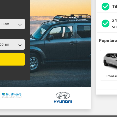
check_circle
Ti
24
check_circle
sö
Populära
Hyundai 