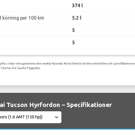
374 l
d körning per 100 km
5.2 l
5
5
syfte, vi kan inte garantera den exakta Hyundai Kona Electric-fordonsmodellen och specifikationer
 Charles De Gaulle Flygplats.
i Tucson Hyrfordon – Specifikationer