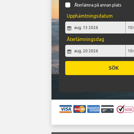
Återlämna på annan plats
Upphämtningsdatum
Återlämningsdag
SÖK