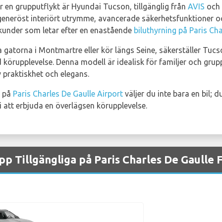
r en grupputflykt är Hyundai Tucson, tillgänglig från
AVIS
och
neröst interiört utrymme, avancerade säkerhetsfunktioner och
ör kunder som letar efter en enastående
biluthyrning på Paris Cha
gatorna i Montmartre eller kör längs Seine, säkerställer Tucso
 körupplevelse. Denna modell är idealisk för familjer och gr
 praktiskhet och elegans.
l på
Paris Charles De Gaulle Airport
väljer du inte bara en bil; 
 att erbjuda en överlägsen körupplevelse.
p Tillgängliga på Paris Charles De Gaulle 