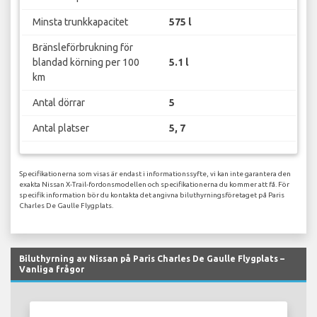
Minsta trunkkapacitet
575 l
Bränsleförbrukning för
blandad körning per 100
5.1 l
km
Antal dörrar
5
Antal platser
5, 7
Specifikationerna som visas är endast i informationssyfte, vi kan inte garantera den
exakta Nissan X-Trail-fordonsmodellen och specifikationerna du kommer att få. För
specifik information bör du kontakta det angivna biluthyrningsföretaget på Paris
Charles De Gaulle Flygplats.
Biluthyrning av Nissan på Paris Charles De Gaulle Flygplats –
Vanliga frågor