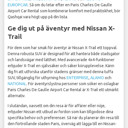
EUROPCAR
. Så om du letar efter en Paris Charles De Gaulle
Airport Car Rental som kombinerar komfort med praktiskhet, bör
Qashqai vara högt upp på din lista.
Ge dig ut på äventyr med Nissan X-
Trail
För dem som har smak för äventyr är Nissan X-Trail ett toppval.
Denna robusta SUV är designad för att hantera både stadsgator
och landsvägar med lätthet. Med avancerade 4x4-funktioner
erbjuder X-Trail en självsäker och säker körupplevelse. Känn
dig fri att utforska utanför stadens gränser med denna tuffa
SUV, tillgänglig för uthyrning hos
ENTERPRISE
,
ALAMO
och
NATIONAL
. För äventyrslystna personer som söker en oslagbar
Paris Charles De Gaulle Airport Car Rental är X-Trail ett utmärkt
alternativ.
I slutändan, oavsett om din resa är för affärer eller nöje,
erbjuder Nissan ett utbud av fordon som kan tillgodose dina
specifika behov och preferenser. Så när du planerar din resa till
den förtrollande staden Paris, överväg att lägga till en Nissan-