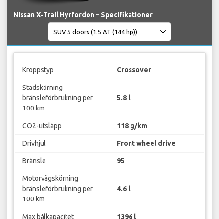
Nissan X-Trail Hyrfordon – Specifikationer
Kroppstyp
Crossover
Stadskörning
bränsleförbrukning per
5.8 l
100 km
CO2-utsläpp
118 g/km
Drivhjul
Front wheel drive
Bränsle
95
Motorvägskörning
bränsleförbrukning per
4.6 l
100 km
Max bålkapacitet
1396 l