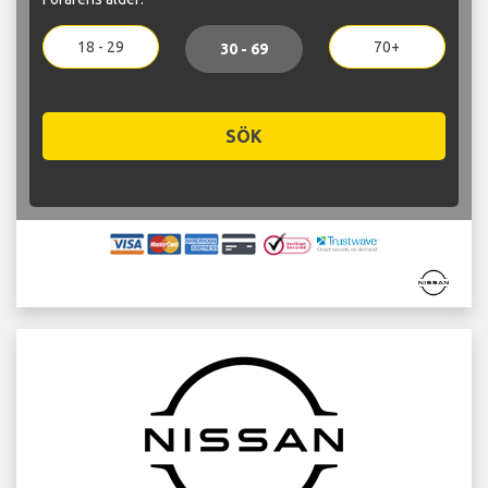
18 - 29
70+
30 - 69
SÖK