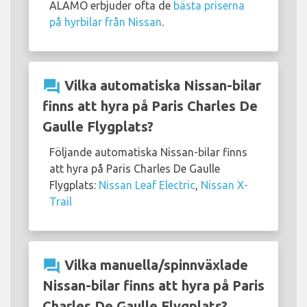
ALAMO erbjuder ofta de
bästa priserna
på hyrbilar från Nissan
.
question_answer
Vilka automatiska Nissan-bilar
finns att hyra på Paris Charles De
Gaulle Flygplats?
Följande automatiska Nissan-bilar finns
att hyra på Paris Charles De Gaulle
Flygplats:
Nissan Leaf Electric
,
Nissan X-
Trail
question_answer
Vilka manuella/spinnväxlade
Nissan-bilar finns att hyra på Paris
Charles De Gaulle Flygplats?