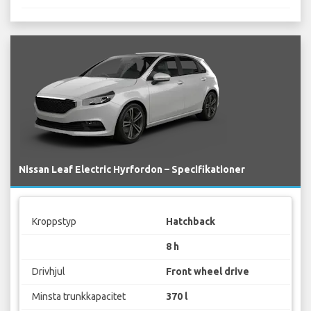
Nissan Leaf Electric Hyrfordon – Specifikationer
Kroppstyp
Hatchback
8 h
Drivhjul
Front wheel drive
Minsta trunkkapacitet
370 l