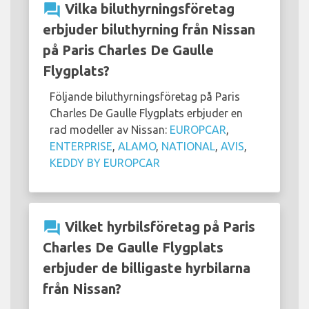
question_answer
Vilka biluthyrningsföretag
erbjuder biluthyrning från Nissan
på Paris Charles De Gaulle
Flygplats?
Följande biluthyrningsföretag på Paris
Charles De Gaulle Flygplats erbjuder en
rad modeller av Nissan:
EUROPCAR
,
ENTERPRISE
,
ALAMO
,
NATIONAL
,
AVIS
,
KEDDY BY EUROPCAR
question_answer
Vilket hyrbilsföretag på Paris
Charles De Gaulle Flygplats
erbjuder de billigaste hyrbilarna
från Nissan?