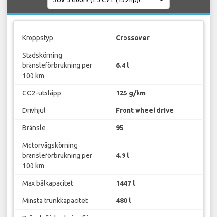
Kroppstyp
Crossover
Stadskörning
bränsleförbrukning per
6.4 l
100 km
CO2-utsläpp
125 g/km
Drivhjul
Front wheel drive
Bränsle
95
Motorvägskörning
bränsleförbrukning per
4.9 l
100 km
Max bålkapacitet
1447 l
Minsta trunkkapacitet
480 l