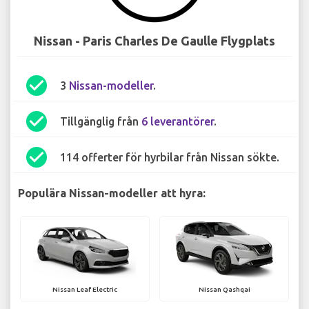
Nissan - Paris Charles De Gaulle Flygplats
check_circle
3
Nissan-modeller
.
check_circle
Tillgänglig från
6 leverantörer
.
check_circle
114 offerter för hyrbilar från Nissan sökte.
Populära Nissan-modeller att hyra:
Nissan Leaf Electric
Nissan Qashqai