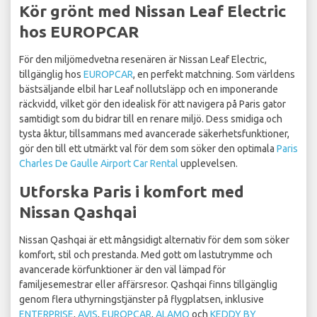
Kör grönt med Nissan Leaf Electric
hos EUROPCAR
För den miljömedvetna resenären är Nissan Leaf Electric,
tillgänglig hos
EUROPCAR
, en perfekt matchning. Som världens
bästsäljande elbil har Leaf nollutsläpp och en imponerande
räckvidd, vilket gör den idealisk för att navigera på Paris gator
samtidigt som du bidrar till en renare miljö. Dess smidiga och
tysta åktur, tillsammans med avancerade säkerhetsfunktioner,
gör den till ett utmärkt val för dem som söker den optimala
Paris
Charles De Gaulle Airport Car Rental
upplevelsen.
Utforska Paris i komfort med
Nissan Qashqai
Nissan Qashqai är ett mångsidigt alternativ för dem som söker
komfort, stil och prestanda. Med gott om lastutrymme och
avancerade körfunktioner är den väl lämpad för
familjesemestrar eller affärsresor. Qashqai finns tillgänglig
genom flera uthyrningstjänster på flygplatsen, inklusive
ENTERPRISE
,
AVIS
,
EUROPCAR
,
ALAMO
och
KEDDY BY