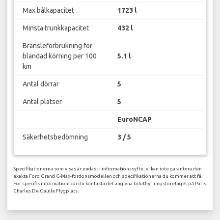
Max bålkapacitet
1723 l
Minsta trunkkapacitet
432 l
Bränsleförbrukning för
blandad körning per 100
5.1 l
km
Antal dörrar
5
Antal platser
5
EuroNCAP
Säkerhetsbedömning
3 / 5
Specifikationerna som visas är endast i informationssyfte, vi kan inte garantera den
exakta Ford Grand C-Max-fordonsmodellen och specifikationerna du kommer att få.
För specifik information bör du kontakta det angivna biluthyrningsföretaget på Paris
Charles De Gaulle Flygplats.