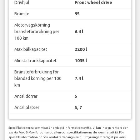
Drivhjul
Front wheel drive
Bränsle
95
Motorvägskörning
bränsleförbrukning per
6.4 l
100 km
Max bålkapacitet
2200 l
Minsta trunkkapacitet
1035 l
Bränsleförbrukning för
blandad körning per 100
7.4 l
km
Antal dörrar
5
Antal platser
5, 7
Specifikationerna som visas är endast i informationssyfte, vi kan inte garantera den
exakta Ford S-Max-fordonsmodellen och specifikationerna du kommer att få. För
specifik information bör du kontakta det angivna biluthyrningsföretaget på Paris