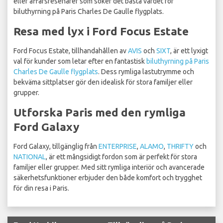
eller affärsresenärer som söker det bästa värdet för
biluthyrning på Paris Charles De Gaulle flygplats.
Resa med lyx i Ford Focus Estate
Ford Focus Estate, tillhandahållen av
AVIS
och
SIXT
, är ett lyxigt
val för kunder som letar efter en fantastisk
biluthyrning på Paris
Charles De Gaulle flygplats
. Dess rymliga lastutrymme och
bekväma sittplatser gör den idealisk för stora familjer eller
grupper.
Utforska Paris med den rymliga
Ford Galaxy
Ford Galaxy, tillgänglig från
ENTERPRISE
,
ALAMO
,
THRIFTY
och
NATIONAL
, är ett mångsidigt fordon som är perfekt för stora
familjer eller grupper. Med sitt rymliga interiör och avancerade
säkerhetsfunktioner erbjuder den både komfort och trygghet
för din resa i Paris.