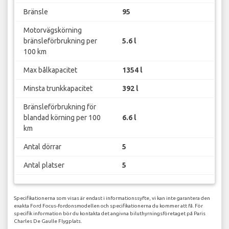
Bränsle
95
Motorvägskörning
bränsleförbrukning per
5.6 l
100 km
Max bålkapacitet
1354 l
Minsta trunkkapacitet
392 l
Bränsleförbrukning för
blandad körning per 100
6.6 l
km
Antal dörrar
5
Antal platser
5
Specifikationerna som visas är endast i informationssyfte, vi kan inte garantera den
exakta Ford Focus-fordonsmodellen och specifikationerna du kommer att få. För
specifik information bör du kontakta det angivna biluthyrningsföretaget på Paris
Charles De Gaulle Flygplats.