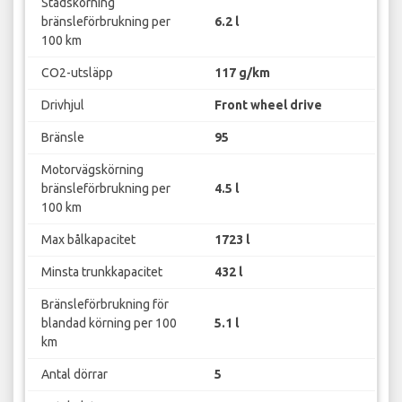
Stadskörning
bränsleförbrukning per
6.2 l
100 km
CO2-utsläpp
117 g/km
Drivhjul
Front wheel drive
Bränsle
95
Motorvägskörning
bränsleförbrukning per
4.5 l
100 km
Max bålkapacitet
1723 l
Minsta trunkkapacitet
432 l
Bränsleförbrukning för
blandad körning per 100
5.1 l
km
Antal dörrar
5