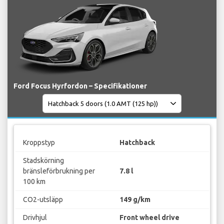
Ford Focus Hyrfordon – Specifikationer
Kroppstyp
Hatchback
Stadskörning
bränsleförbrukning per
7.8 l
100 km
CO2-utsläpp
149 g/km
Drivhjul
Front wheel drive