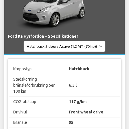
Ford Ka Hyrfordon – Specifikationer
Kroppstyp
Hatchback
Stadskörning
bränsleförbrukning per
6.3 l
100 km
CO2-utsläpp
117 g/km
Drivhjul
Front wheel drive
Bränsle
95