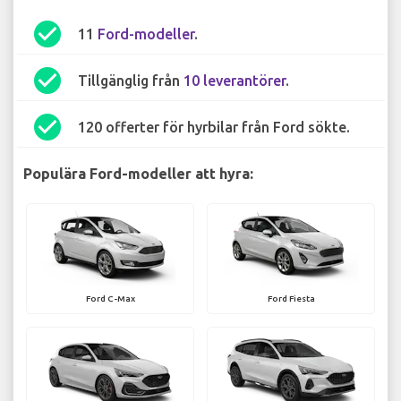
check_circle
11
Ford-modeller
.
check_circle
Tillgänglig från
10 leverantörer
.
check_circle
120 offerter för hyrbilar från Ford sökte.
Populära Ford-modeller att hyra:
Ford C-Max
Ford Fiesta