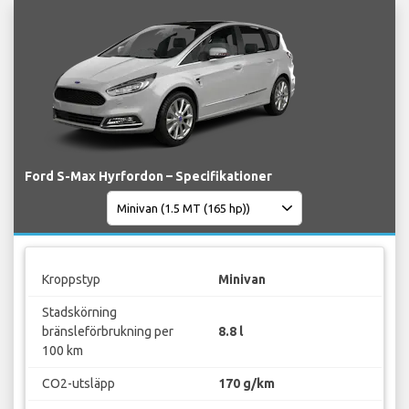
Ford S-Max Hyrfordon – Specifikationer
Kroppstyp
Minivan
Stadskörning
bränsleförbrukning per
8.8 l
100 km
CO2-utsläpp
170 g/km