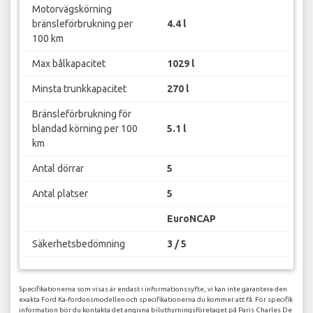
Motorvägskörning
bränsleförbrukning per
4.4 l
100 km
Max bålkapacitet
1029 l
Minsta trunkkapacitet
270 l
Bränsleförbrukning för
blandad körning per 100
5.1 l
km
Antal dörrar
5
Antal platser
5
EuroNCAP
Säkerhetsbedömning
3 / 5
Specifikationerna som visas är endast i informationssyfte, vi kan inte garantera den
exakta Ford Ka-fordonsmodellen och specifikationerna du kommer att få. För specifik
information bör du kontakta det angivna biluthyrningsföretaget på Paris Charles De