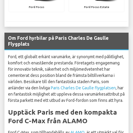
Ford Focus
Ford Focus Estate
Om Ford hyrbilar på Paris Charles De Gaulle
Flygplats
Ford, ett globalt erkänt varumärke, är synonymt med pålitlighet,
komfort och enastående prestanda. Företagets engagemang
för innovativ teknik, säkerhet och miljömedvetenhet har
cementerat dess position bland de främsta biltillverkarna i
världen. Besökare till den fantastiska staden Paris, som
anländer via den livliga
Paris Charles De Gaulle flygplatsen
, har
en fantastisk möjlighet att uppleva dessa varumärkesattribut på
första parkett med ett utbud av Ford-fordon som finns att hyra.
Upptäck Paris med den kompakta
Ford C-Max från ALAMO
Ford C-Max, som tillhandahålls av
ALAMO
, är ett utmärkt val för