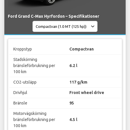
Ford Grand C-Max Hyrfordon – Specifikationer
Kroppstyp
Compactvan
Stadskörning
bränsleförbrukning per
6.2 l
100 km
CO2-utsläpp
117 g/km
Drivhjul
Front wheel drive
Bränsle
95
Motorvägskörning
bränsleförbrukning per
4.5 l
100 km