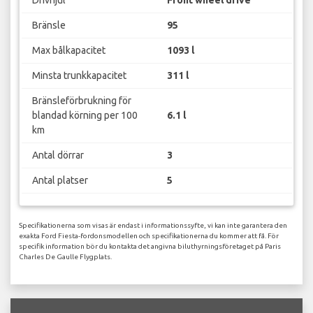
Bränsle
95
Max bålkapacitet
1093 l
Minsta trunkkapacitet
311 l
Bränsleförbrukning för
blandad körning per 100
6.1 l
km
Antal dörrar
3
Antal platser
5
Specifikationerna som visas är endast i informationssyfte, vi kan inte garantera den
exakta Ford Fiesta-fordonsmodellen och specifikationerna du kommer att få. För
specifik information bör du kontakta det angivna biluthyrningsföretaget på Paris
Charles De Gaulle Flygplats.