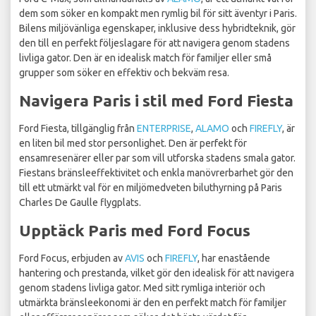
dem som söker en kompakt men rymlig bil för sitt äventyr i Paris.
Bilens miljövänliga egenskaper, inklusive dess hybridteknik, gör
den till en perfekt följeslagare för att navigera genom stadens
livliga gator. Den är en idealisk match för familjer eller små
grupper som söker en effektiv och bekväm resa.
Navigera Paris i stil med Ford Fiesta
Ford Fiesta, tillgänglig från
ENTERPRISE
,
ALAMO
och
FIREFLY
, är
en liten bil med stor personlighet. Den är perfekt för
ensamresenärer eller par som vill utforska stadens smala gator.
Fiestans bränsleeffektivitet och enkla manövrerbarhet gör den
till ett utmärkt val för en miljömedveten biluthyrning på Paris
Charles De Gaulle flygplats.
Upptäck Paris med Ford Focus
Ford Focus, erbjuden av
AVIS
och
FIREFLY
, har enastående
hantering och prestanda, vilket gör den idealisk för att navigera
genom stadens livliga gator. Med sitt rymliga interiör och
utmärkta bränsleekonomi är den en perfekt match för familjer