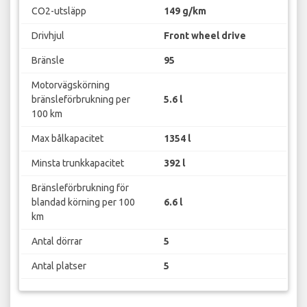
CO2-utsläpp
149 g/km
Drivhjul
Front wheel drive
Bränsle
95
Motorvägskörning
bränsleförbrukning per
5.6 l
100 km
Max bålkapacitet
1354 l
Minsta trunkkapacitet
392 l
Bränsleförbrukning för
blandad körning per 100
6.6 l
km
Antal dörrar
5
Antal platser
5