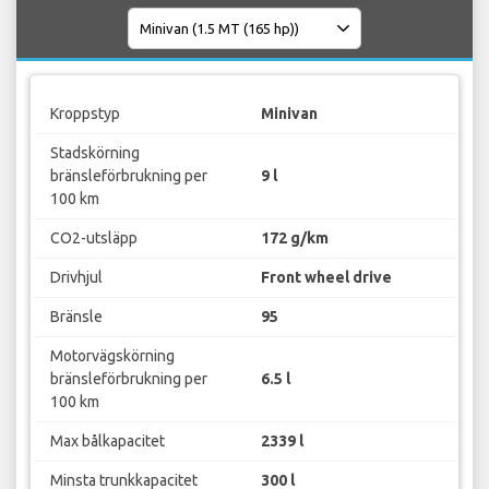
Kroppstyp
Minivan
Stadskörning
bränsleförbrukning per
9 l
100 km
CO2-utsläpp
172 g/km
Drivhjul
Front wheel drive
Bränsle
95
Motorvägskörning
bränsleförbrukning per
6.5 l
100 km
Max bålkapacitet
2339 l
Minsta trunkkapacitet
300 l