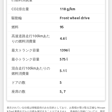
CO2排出量
118 g/km
駆動輪
Front wheel drive
燃料
95
高速道路走行100kmあた
4.6 l
りの燃料消費量
最大トランク容量
1396 l
最小トランク容量
575 l
混合走行100kmあたりの
5.1 l
燃料消費量
ドアの数
5
座席の数
5, 7
表示されている仕様は情報提供のみを目的としており、お客様が受け取る正確な Nissan
X-Trail 車両モデルと仕様を保証することはできません。 具体的な詳細については、指定