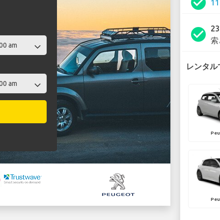
check_circle
1
2
check_circle
索
レンタルで
Peu
Peu