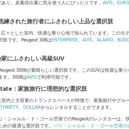
ンであり、炭素排出量に気を使う人にぴったりです。
AVIS
、
EURO
08：洗練された旅行者にふさわしい上品な選択肢
れた外観、広々とした室内、快適な乗り心地で知られています。この
す。Peugeot 308は
ENTERPRISE
、
AVIS
、
ALAMO
、
BUD
：冒険家にふさわしい高級SUV
ugeot 3008が素晴らしい選択肢です。このSUVは快適な
す。3008は
AVIS
で利用可能です。
 Estate：家族旅行に理想的な選択肢
、広々とした室内と大容量のトランクスペースが特徴で、家族旅行やグループ
THRIFTY
、
DOLLAR
からレンタルすることができます。
・シャルル・ド・ゴール空港でのPeugeotのレンタカーは
ための最適な選択肢です。
パリ・シャルル・ド・ゴール空港の