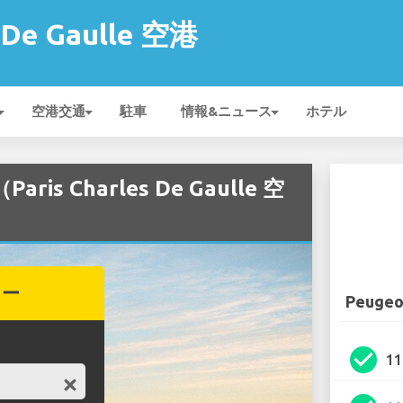
s De Gaulle 空港
空港交通
駐車
情報&ニュース
ホテル
is Charles De Gaulle 空
カー
Peugeot
check_circle
1