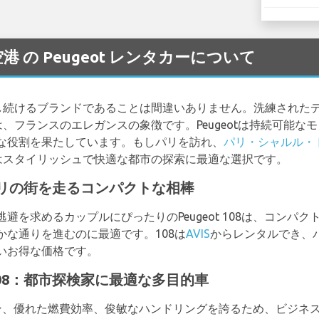
ulle 空港 の Peugeot レンタカーについて
を回し続けるブランドであることは間違いありません。洗練され
tは、フランスのエレガンスの象徴です。Peugeotは持続可能
な役割を果たしています。もしパリを訪れ、
パリ・シャルル・
カーはスタイリッシュで快適な都市の探索に最適な選択です。
8：パリの街を走るコンパクトな相棒
避を求めるカップルにぴったりのPeugeot 108は、コンパ
な通りを進むのに最適です。108は
AVIS
からレンタルでき、
いお得な価格です。
 208：都市探検家に最適な多目的車
なデザイン、優れた燃費効率、俊敏なハンドリングを誇るため、ビジ