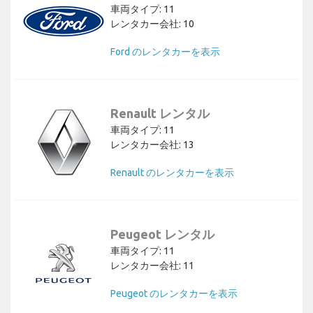
車両タイプ: 11
レンタカー会社: 10
Ford のレンタカーを表示
Renault レンタル
車両タイプ: 11
レンタカー会社: 13
Renault のレンタカーを表示
Peugeot レンタル
車両タイプ: 11
レンタカー会社: 11
Peugeot のレンタカーを表示