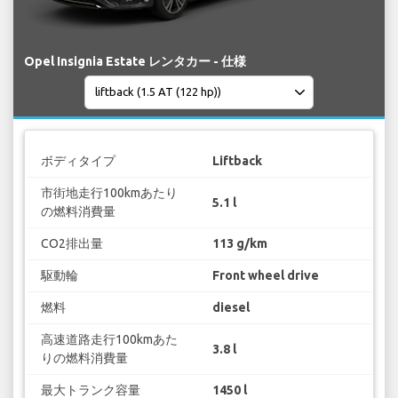
Opel Insignia Estate レンタカー - 仕様
ボディタイプ
Liftback
市街地走行100kmあたり
5.1 l
の燃料消費量
CO2排出量
113 g/km
駆動輪
Front wheel drive
燃料
diesel
高速道路走行100kmあた
3.8 l
りの燃料消費量
最大トランク容量
1450 l