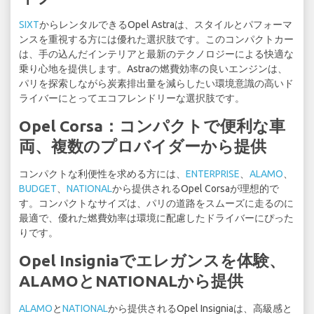
SIXT
からレンタルできるOpel Astraは、スタイルとパフォーマ
ンスを重視する方には優れた選択肢です。このコンパクトカー
は、手の込んだインテリアと最新のテクノロジーによる快適な
乗り心地を提供します。Astraの燃費効率の良いエンジンは、
パリを探索しながら炭素排出量を減らしたい環境意識の高いド
ライバーにとってエコフレンドリーな選択肢です。
Opel Corsa：コンパクトで便利な車
両、複数のプロバイダーから提供
コンパクトな利便性を求める方には、
ENTERPRISE
、
ALAMO
、
BUDGET
、
NATIONAL
から提供されるOpel Corsaが理想的で
す。コンパクトなサイズは、パリの道路をスムーズに走るのに
最適で、優れた燃費効率は環境に配慮したドライバーにぴった
りです。
Opel Insigniaでエレガンスを体験、
ALAMOとNATIONALから提供
ALAMO
と
NATIONAL
から提供されるOpel Insigniaは、高級感と