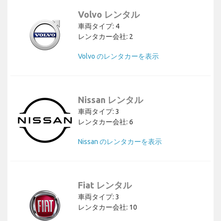
Volvo レンタル
車両タイプ: 4
レンタカー会社: 2
Volvo のレンタカーを表示
Nissan レンタル
車両タイプ: 3
レンタカー会社: 6
Nissan のレンタカーを表示
Fiat レンタル
車両タイプ: 3
レンタカー会社: 10