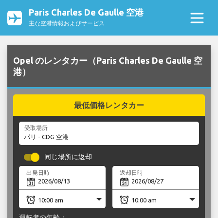
Paris Charles De Gaulle 空港
主な空港情報およびサービス
Opel のレンタカー（Paris Charles De Gaulle 空
港）
最低価格レンタカー
受取場所
同じ場所に返却
出発日時
返却日時
運転者の年齢：