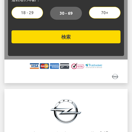
18 - 29
70+
30 - 69
検索