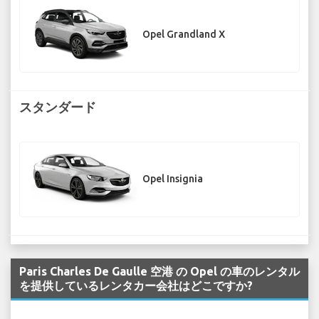
Opel Grandland X
スタンダード
Opel Insignia
Paris Charles De Gaulle 空港 の Opel の車のレンタル
を提供しているレンタカー会社はどこですか?