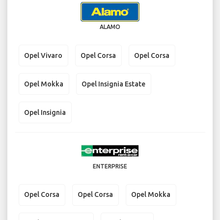
ALAMO
Opel Vivaro
Opel Corsa
Opel Corsa
Opel Mokka
Opel Insignia Estate
Opel Insignia
ENTERPRISE
Opel Corsa
Opel Corsa
Opel Mokka