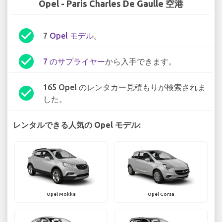
Opel - Paris Charles De Gaulle 空港
check_circle
7
Opel モデル
。
check_circle
7 のサプライヤー
から入手できます。
165 Opel のレンタカー見積もりが検索されま
check_circle
した。
レンタルできる人気の Opel モデル:
Opel Mokka
Opel Corsa