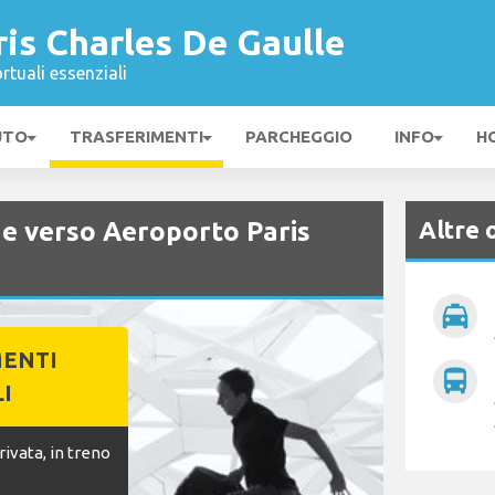
is Charles De Gaulle
rtuali essenziali
UTO
TRASFERIMENTI
PARCHEGGIO
INFO
H
Altre 
 e verso Aeroporto Paris
local_taxi
MENTI
directions_bus
I
ivata, in treno