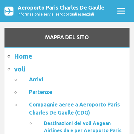
Aeroporto Paris Charles De Gaulle
Informazioni e servizi aeroportuali essenziali
MAPPA DEL SITO
Home
voli
Arrivi
Partenze
Compagnie aeree a Aeroporto Paris
Charles De Gaulle (CDG)
Destinazioni dei voli Aegean
Airlines da e per Aeroporto Paris