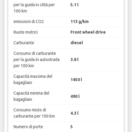
per la guida in città per
5.1 l
100 km
emissioni di CO2
113 g/km
Ruote motrici
Front wheel drive
Carburante
diesel
Consumo di carburante
per la guida in autostrada
3.8 l
per 100 km
Capacità massima del
1450 l
bagagliaio
Capacità minima del
490 l
bagagliaio
Consumo misto di
4.3 l
carburante per 100 km
Numero di porte
5