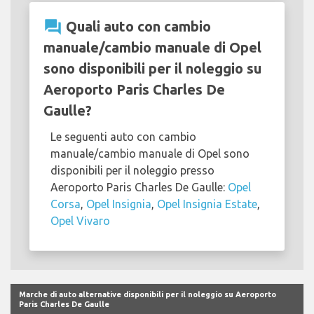
question_answer
Quali auto con cambio
manuale/cambio manuale di Opel
sono disponibili per il noleggio su
Aeroporto Paris Charles De
Gaulle?
Le seguenti auto con cambio
manuale/cambio manuale di Opel sono
disponibili per il noleggio presso
Aeroporto Paris Charles De Gaulle:
Opel
Corsa
,
Opel Insignia
,
Opel Insignia Estate
,
Opel Vivaro
Marche di auto alternative disponibili per il noleggio su Aeroporto
Paris Charles De Gaulle