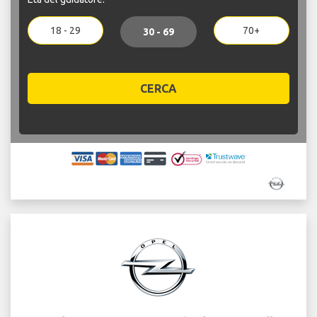
18 - 29
70+
30 - 69
CERCA