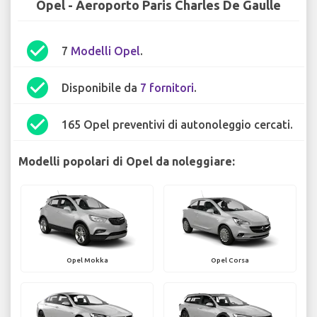
Opel - Aeroporto Paris Charles De Gaulle
check_circle
7
Modelli Opel
.
check_circle
Disponibile da
7 fornitori
.
check_circle
165 Opel preventivi di autonoleggio cercati.
Modelli popolari di Opel da noleggiare:
Opel Mokka
Opel Corsa