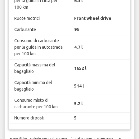
per la guida in città per
6.3 l
100 km
Ruote motrici
Front wheel drive
Carburante
95
Consumo di carburante
per la guida in autostrada
4.7 l
per 100 km
Capacità massima del
1652 l
bagagliaio
Capacità minima del
514 l
bagagliaio
Consumo misto di
5.2 l
carburante per 100 km
Numero di posti
5
Le specifiche mostrate sono solo a scopo informativo, non possiamo garantire