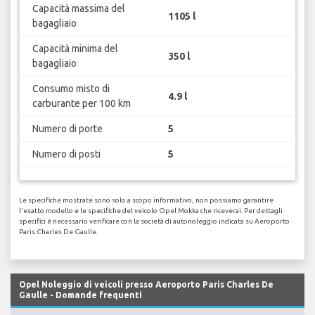
Capacità massima del
1105 l
bagagliaio
Capacità minima del
350 l
bagagliaio
Consumo misto di
4.9 l
carburante per 100 km
Numero di porte
5
Numero di posti
5
Le specifiche mostrate sono solo a scopo informativo, non possiamo garantire
l'esatto modello e le specifiche del veicolo Opel Mokka che riceverai. Per dettagli
specifici è necessario verificare con la società di autonoleggio indicata su Aeroporto
Paris Charles De Gaulle.
Opel Noleggio di veicoli presso Aeroporto Paris Charles De
Gaulle - Domande frequenti