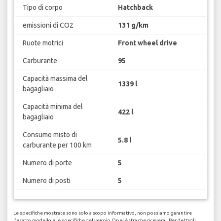
Tipo di corpo
Hatchback
emissioni di CO2
131 g/km
Ruote motrici
Front wheel drive
Carburante
95
Capacità massima del
1339 l
bagagliaio
Capacità minima del
422 l
bagagliaio
Consumo misto di
5.8 l
carburante per 100 km
Numero di porte
5
Numero di posti
5
Le specifiche mostrate sono solo a scopo informativo, non possiamo garantire
l'esatto modello e le specifiche del veicolo Opel Astra che riceverai. Per dettagli