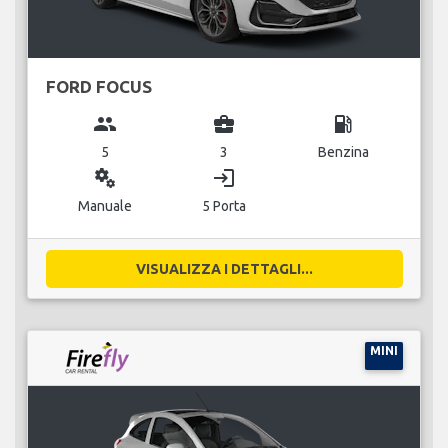
FORD FOCUS
group
business_center
local_gas_station
5
3
Benzina
miscellaneous_services
login
Manuale
5 Porta
VISUALIZZA I DETTAGLI...
MINI