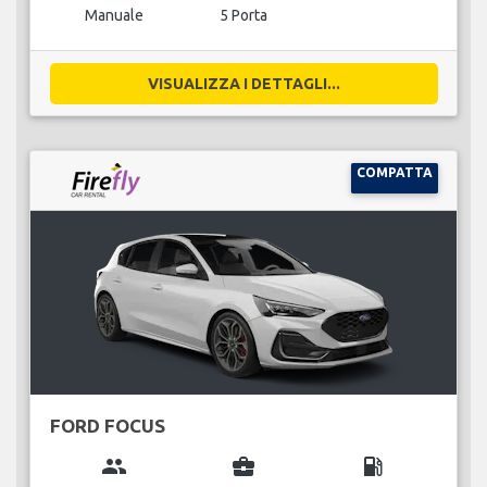
Manuale
5 Porta
VISUALIZZA I DETTAGLI...
COMPATTA
FORD FOCUS
group
business_center
local_gas_station