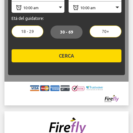
Età del guidatore:
18 - 29
70+
30 - 69
CERCA