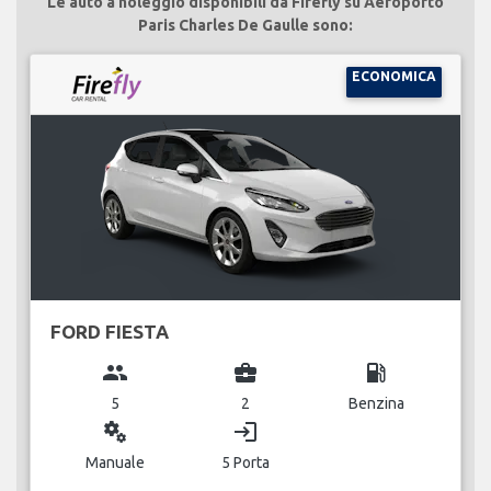
Le auto a noleggio disponibili da Firefly su Aeroporto
Paris Charles De Gaulle sono:
ECONOMICA
FORD FIESTA
group
business_center
local_gas_station
5
2
Benzina
miscellaneous_services
login
Manuale
5 Porta