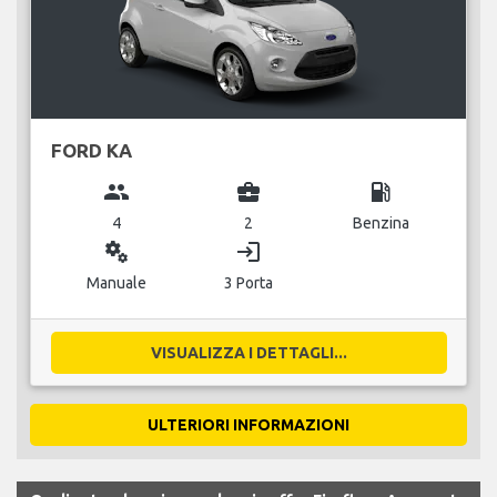
FORD KA
group
business_center
local_gas_station
4
2
Benzina
miscellaneous_services
login
Manuale
3 Porta
VISUALIZZA I DETTAGLI...
ULTERIORI INFORMAZIONI