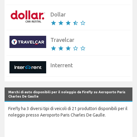
Dollar
star
star
star
star_half
star_border
Travelcar
star
star
star
star_border
star_border
Interrent
Marchi di auto disponibili per il noleggio da Firefly su Aeroporto Paris
Charles De Gaulle
Firefly ha 3 diversi tipi di veicoli di 21 produttori disponibili per il
noleggio presso Aeroporto Paris Charles De Gaulle.