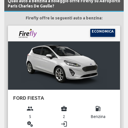
Quali auto a benzina a noleggio offre Firefly su Aeroporto
Paris Charles De Gaulle?
Firefly offre le seguenti auto a benzina:
ECONOMICA
FORD FIESTA
group
business_center
local_gas_station
5
2
Benzina
miscellaneous_services
login