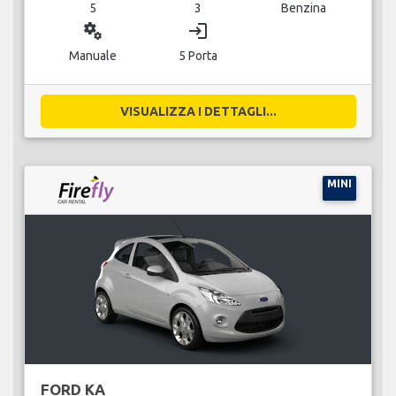
5
3
Benzina
miscellaneous_services
login
Manuale
5 Porta
VISUALIZZA I DETTAGLI...
MINI
FORD KA