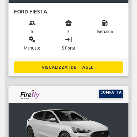
FORD FIESTA
group
business_center
local_gas_station
5
2
Benzina
miscellaneous_services
login
Manuale
5 Porta
VISUALIZZA I DETTAGLI...
COMPATTA