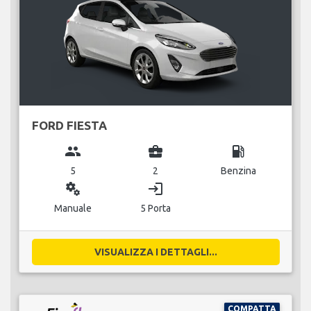
FORD FIESTA
group
business_center
local_gas_station
5
2
Benzina
miscellaneous_services
login
Manuale
5 Porta
VISUALIZZA I DETTAGLI...
COMPATTA