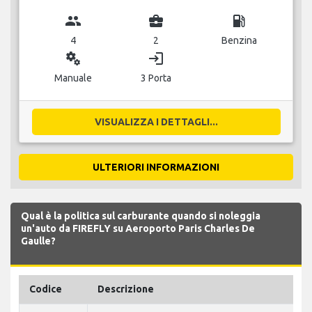
group
business_center
local_gas_station
4
2
Benzina
miscellaneous_services
login
Manuale
3 Porta
VISUALIZZA I DETTAGLI...
ULTERIORI INFORMAZIONI
Qual è la politica sul carburante quando si noleggia
un'auto da FIREFLY su Aeroporto Paris Charles De
Gaulle?
Codice
Descrizione