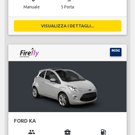
Manuale
5 Porta
VISUALIZZA I DETTAGLI...
MINI
FORD KA
group
business_center
local_gas_station