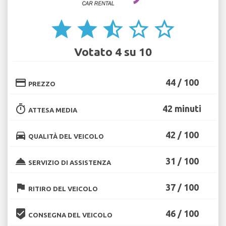
star
star
star_half
star_border
star_border
Votato 4 su 10
credit_card
44 / 100
PREZZO
timer
42 minuti
ATTESA MEDIA
directions_car
42 / 100
QUALITÀ DEL VEICOLO
room_service
31 / 100
SERVIZIO DI ASSISTENZA
flag
37 / 100
RITIRO DEL VEICOLO
beenhere
46 / 100
CONSEGNA DEL VEICOLO