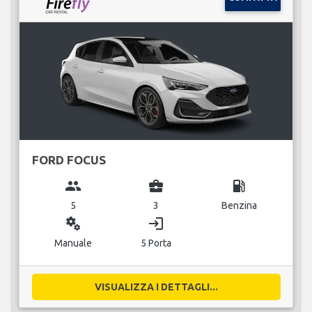
FORD FOCUS
group
business_center
local_gas_station
5
3
Benzina
miscellaneous_services
login
Manuale
5 Porta
VISUALIZZA I DETTAGLI...