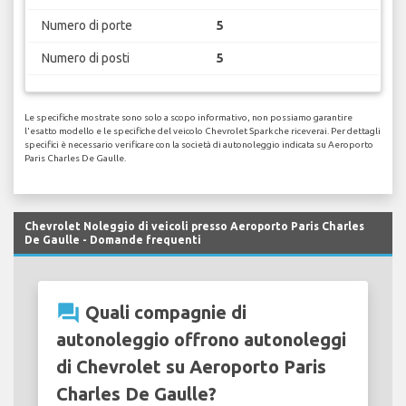
Numero di porte
5
Numero di posti
5
Le specifiche mostrate sono solo a scopo informativo, non possiamo garantire
l'esatto modello e le specifiche del veicolo Chevrolet Spark che riceverai. Per dettagli
specifici è necessario verificare con la società di autonoleggio indicata su Aeroporto
Paris Charles De Gaulle.
Chevrolet Noleggio di veicoli presso Aeroporto Paris Charles
De Gaulle - Domande frequenti
question_answer
Quali compagnie di
autonoleggio offrono autonoleggi
di Chevrolet su Aeroporto Paris
Charles De Gaulle?