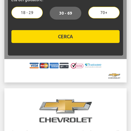
18 - 29
70+
30 - 69
CERCA