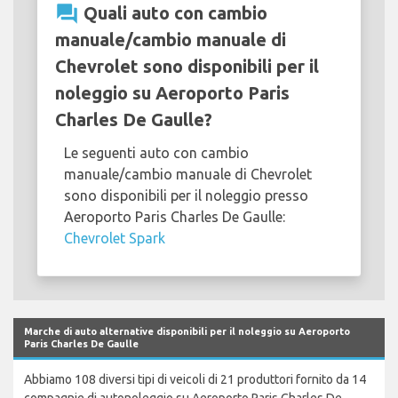
question_answer
Quali auto con cambio
manuale/cambio manuale di
Chevrolet sono disponibili per il
noleggio su Aeroporto Paris
Charles De Gaulle?
Le seguenti auto con cambio
manuale/cambio manuale di Chevrolet
sono disponibili per il noleggio presso
Aeroporto Paris Charles De Gaulle:
Chevrolet Spark
Marche di auto alternative disponibili per il noleggio su Aeroporto
Paris Charles De Gaulle
Abbiamo 108 diversi tipi di veicoli di 21 produttori fornito da 14
compagnie di autonoleggio su Aeroporto Paris Charles De