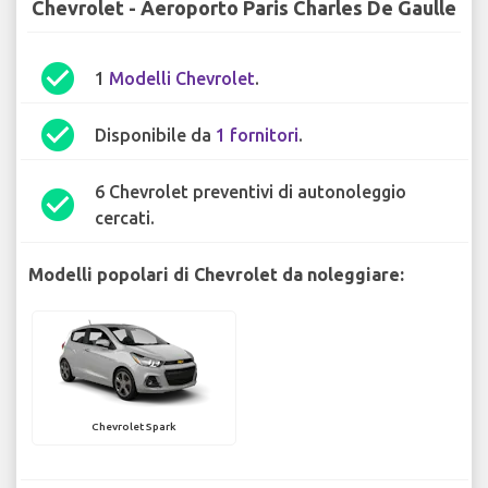
Chevrolet - Aeroporto Paris Charles De Gaulle
check_circle
1
Modelli Chevrolet
.
check_circle
Disponibile da
1 fornitori
.
6 Chevrolet preventivi di autonoleggio
check_circle
cercati.
Modelli popolari di Chevrolet da noleggiare:
Chevrolet Spark