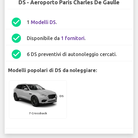
DS - Aeroporto Paris Charles De Gaulle
check_circle
1
Modelli DS
.
check_circle
Disponibile da
1 fornitori
.
check_circle
6 DS preventivi di autonoleggio cercati.
Modelli popolari di DS da noleggiare:
DS
7 Crossback