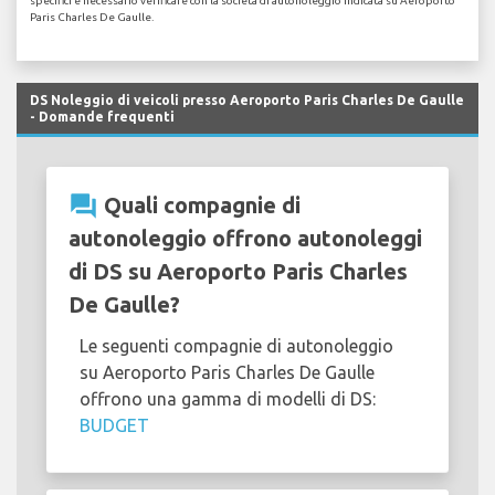
specifici è necessario verificare con la società di autonoleggio indicata su Aeroporto
Paris Charles De Gaulle.
DS Noleggio di veicoli presso Aeroporto Paris Charles De Gaulle
- Domande frequenti
question_answer
Quali compagnie di
autonoleggio offrono autonoleggi
di DS su Aeroporto Paris Charles
De Gaulle?
Le seguenti compagnie di autonoleggio
su Aeroporto Paris Charles De Gaulle
offrono una gamma di modelli di DS:
BUDGET