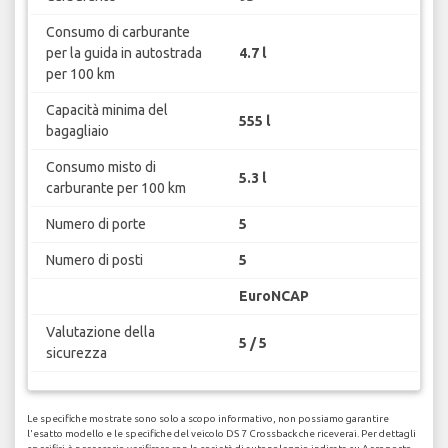
Consumo di carburante
per la guida in autostrada
4.7 l
per 100 km
Capacità minima del
555 l
bagagliaio
Consumo misto di
5.3 l
carburante per 100 km
Numero di porte
5
Numero di posti
5
EuroNCAP
Valutazione della
5 / 5
sicurezza
Le specifiche mostrate sono solo a scopo informativo, non possiamo garantire
l'esatto modello e le specifiche del veicolo DS 7 Crossback che riceverai. Per dettagli