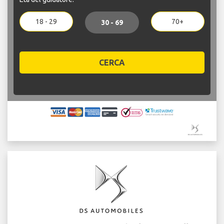
18 - 29
70+
30 - 69
CERCA