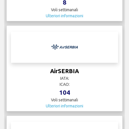
8
Voli settimanali
Ulteriori informazioni
AirSERBIA
IATA:
ICAO:
104
Voli settimanali
Ulteriori informazioni