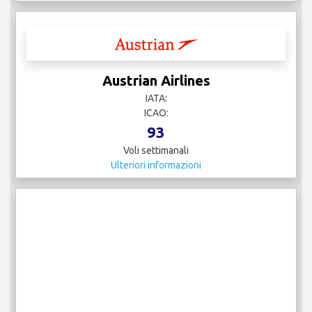
Austrian Airlines
IATA:
ICAO:
93
Voli settimanali
Ulteriori informazioni