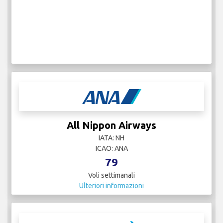
All Nippon Airways
IATA: NH
ICAO: ANA
79
Voli settimanali
Ulteriori informazioni