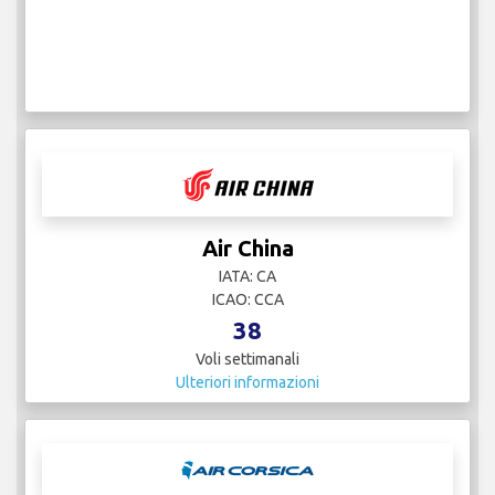
Air China
IATA: CA
ICAO: CCA
38
Voli settimanali
Ulteriori informazioni