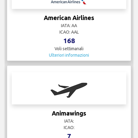
American Airlines
IATA: AA
ICAO: AAL
168
Voli settimanali
Ulteriori informazioni
Animawings
IATA:
ICAO:
7