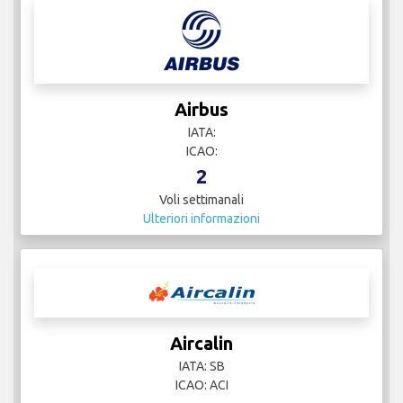
Airbus
IATA:
ICAO:
2
Voli settimanali
Ulteriori informazioni
Aircalin
IATA: SB
ICAO: ACI