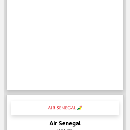
Air Senegal