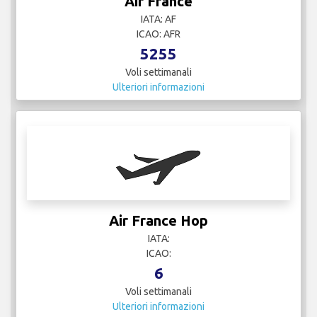
Air France
IATA: AF
ICAO: AFR
5255
Voli settimanali
Ulteriori informazioni
Air France Hop
IATA:
ICAO:
6
Voli settimanali
Ulteriori informazioni