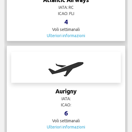
IATA: RC
ICAO: FLI
4
Voli settimanali
Ulteriori informazioni
Aurigny
IATA:
ICAO:
6
Voli settimanali
Ulteriori informazioni