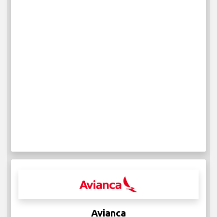
Avianca