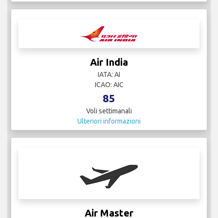
Air India
IATA: AI
ICAO: AIC
85
Voli settimanali
Ulteriori informazioni
Air Master