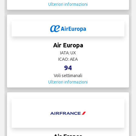
Ulteriori informazioni
Air Europa
IATA: UX
ICAO: AEA
94
Voli settimanali
Ulteriori informazioni