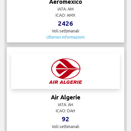
Aeromexico
IATA: AM
ICAO: AMX
2426
Voli settimanali
Ulteriori informazioni
Air Algerie
IATA: AH
ICAO: DAH
92
Voli settimanali