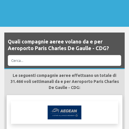
Quali compagnie aeree volano da e per
Aeroporto Paris Charles De Gaulle - CDG?
Le seguenti compagnie aeree effettuano un totale di
31.466 voli settimanali da e per Aeroporto Paris Charles
De Gaulle - CDG: