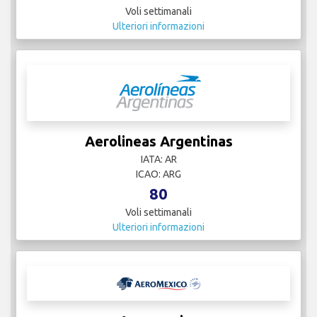
Voli settimanali
Ulteriori informazioni
Aerolineas Argentinas
IATA: AR
ICAO: ARG
80
Voli settimanali
Ulteriori informazioni