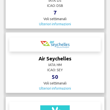
IATA: DS
ICAO: DSB
7
Voli settimanali
Ulteriori informazioni
Air Seychelles
IATA: HM
ICAO: SEY
50
Voli settimanali
Ulteriori informazioni