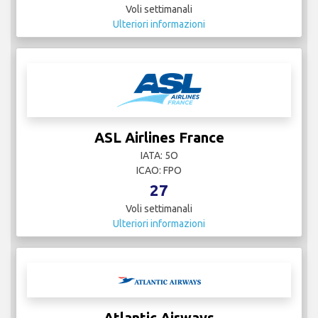
Voli settimanali
Ulteriori informazioni
ASL Airlines France
IATA: 5O
ICAO: FPO
27
Voli settimanali
Ulteriori informazioni
Atlantic Airways