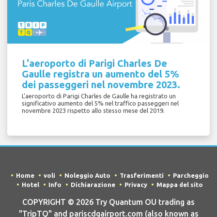
L'aeroporto di Parigi Charles De
Gaulle registra un aumento del 5%
dei passeggeri nel novembre 2023.
L'aeroporto di Parigi Charles de Gaulle ha registrato un
significativo aumento del 5% nel traffico passeggeri nel
novembre 2023 rispetto allo stesso mese del 2019.
Home
voli
Noleggio Auto
Trasferimenti
Parcheggio
Hotel
Info
Dichiarazione
Privacy
Mappa del sito
COPYRIGHT © 2026 Try Quantum OU trading as
"TripTQ" and pariscdgairport.com (also known as