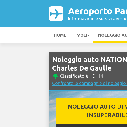
Aeroporto Par
Informazioni e servizi aeropo
HOME
VOLI
NOLEGGIO A
Noleggio auto NATION
Charles De Gaulle
emoji_events
Classificato #1 Di 14
Confronta le compagnie di noleggio 
NOLEGGIO AUTO DI 
INSUPERABIL