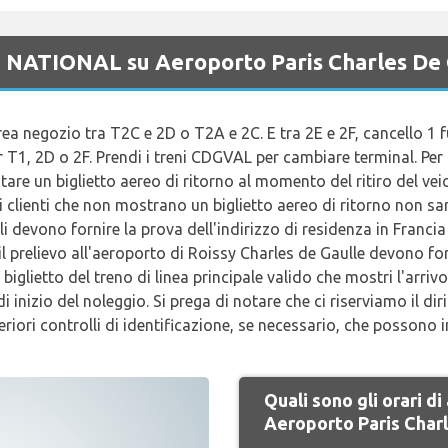
di NATIONAL su Aeroporto Paris Charles De 
rea negozio tra T2C e 2D o T2A e 2C. E tra 2E e 2F, cancello 1 fuo
er T1, 2D o 2F. Prendi i treni CDGVAL per cambiare terminal. Per
ntare un biglietto aereo di ritorno al momento del ritiro del ve
 clienti che non mostrano un biglietto aereo di ritorno non sarà
cali devono fornire la prova dell'indirizzo di residenza in Franci
o il prelievo all'aeroporto di Roissy Charles de Gaulle devono f
biglietto del treno di linea principale valido che mostri l'arriv
i inizio del noleggio. Si prega di notare che ci riserviamo il di
riori controlli di identificazione, se necessario, che possono i
Quali sono gli orari 
Aeroporto Paris Char