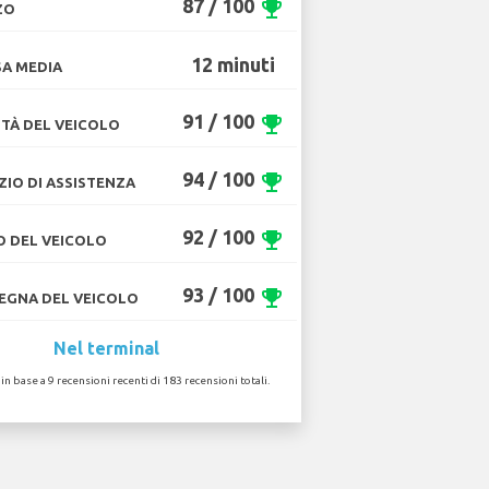
87 / 100
emoji_events
ZO
12 minuti
A MEDIA
91 / 100
emoji_events
TÀ DEL VEICOLO
94 / 100
emoji_events
ZIO DI ASSISTENZA
92 / 100
emoji_events
O DEL VEICOLO
93 / 100
emoji_events
GNA DEL VEICOLO
Nel terminal
 in base a 9 recensioni recenti di 183 recensioni totali.