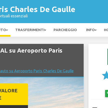
is Charles De Gaulle
rtuali essenziali
UTO
TRASFERIMENTI
PARCHEGGIO
INFO
H
AL su Aeroporto Paris
auto su Aeroporto Paris Charles De Gaulle
st
VALORE
emo
E