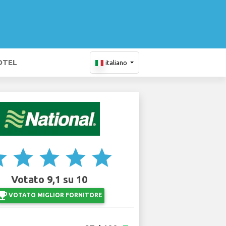
OTEL
italiano
ar
star
star
star
star
Votato 9,1 su 10
ji_events
VOTATO MIGLIOR FORNITORE