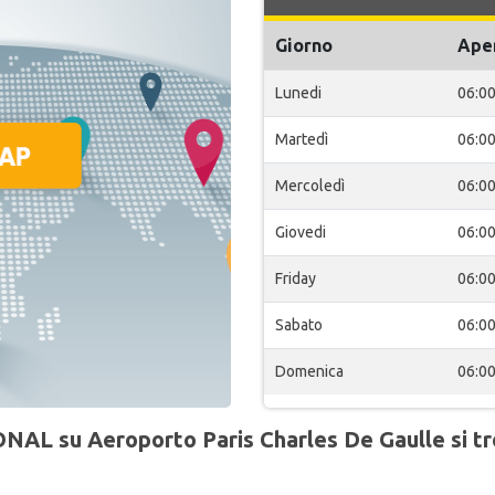
Giorno
Ape
Lunedi
06:0
Martedì
06:0
Mercoledì
06:0
Giovedi
06:0
Friday
06:0
Sabato
06:0
Domenica
06:0
ONAL su Aeroporto Paris Charles De Gaulle si tr