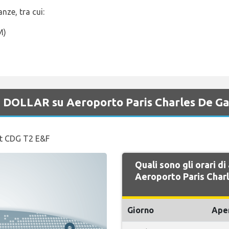
anze, tra cui:
M)
di DOLLAR su Aeroporto Paris Charles De Ga
 at CDG T2 E&F
Quali sono gli orari d
Aeroporto Paris Char
Giorno
Ape