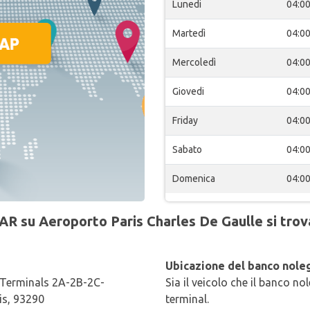
Lunedi
04:0
Martedì
04:0
Mercoledì
04:0
Giovedi
04:0
Friday
04:0
Sabato
04:0
Domenica
04:0
AR su Aeroporto Paris Charles De Gaulle si trova
Ubicazione del banco noleg
, Terminals 2A-2B-2C-
Sia il veicolo che il banco no
is, 93290
terminal.