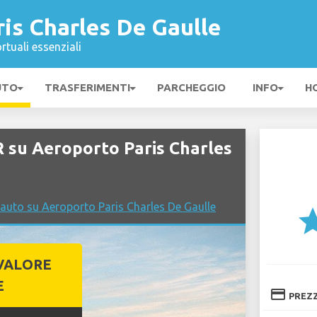
is Charles De Gaulle
rtuali essenziali
UTO
TRASFERIMENTI
PARCHEGGIO
INFO
H
 su Aeroporto Paris Charles
auto su Aeroporto Paris Charles De Gaulle
st
VALORE
E
credit_card
PREZ