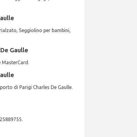
Gaulle
rialzato, Seggiolino per bambini,
 De Gaulle
 e MasterCard.
aulle
oporto di Parigi Charles De Gaulle.
0825889755.