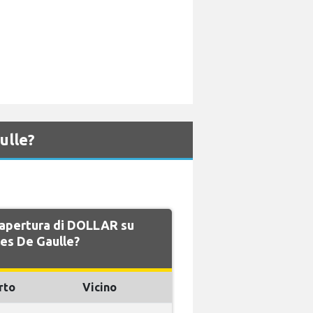
ulle?
i apertura di DOLLAR su
les De Gaulle?
rto
Vicino