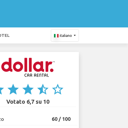
OTEL
italiano
ar
star
star
star_half
star_border
Votato 6,7 su 10
60 / 100
ZO