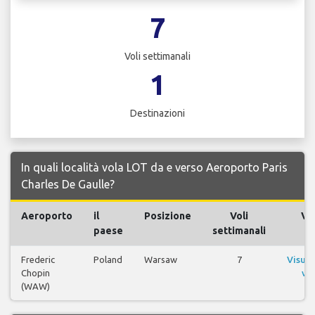
7
Voli settimanali
1
Destinazioni
In quali località vola LOT da e verso Aeroporto Paris
Charles De Gaulle?
Aeroporto
il
Posizione
Voli
Vol
paese
settimanali
Frederic
Poland
Warsaw
7
Visual
Chopin
vol
(WAW)