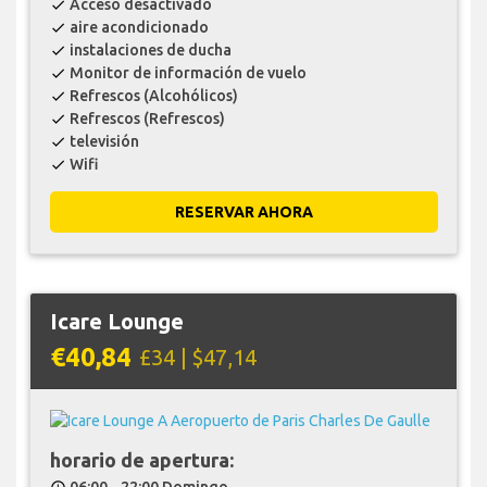
Acceso desactivado
check
aire acondicionado
check
instalaciones de ducha
check
Monitor de información de vuelo
check
Refrescos (Alcohólicos)
check
Refrescos (Refrescos)
check
televisión
check
Wifi
check
RESERVAR AHORA
Icare Lounge
€40,84
£34 | $47,14
horario de apertura: