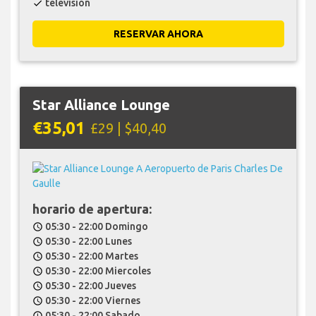
televisión
check
RESERVAR AHORA
Star Alliance Lounge
€35,01
£29 | $40,40
horario de apertura:
05:30 - 22:00 Domingo
schedule
05:30 - 22:00 Lunes
schedule
05:30 - 22:00 Martes
schedule
05:30 - 22:00 Miercoles
schedule
05:30 - 22:00 Jueves
schedule
05:30 - 22:00 Viernes
schedule
05:30 - 22:00 Sabado
schedule