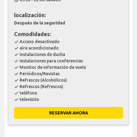
localización:
Después de la seguridad
Comodidades:
Acceso desactivado
check
aire acondicionado
check
instalaciones de ducha
check
instalaciones para conferencias
check
Monitor de información de vuelo
check
Periódicos/Revistas
check
Refrescos (Alcohólicos)
check
Refrescos (Refrescos)
check
teléfono
check
televisión
check
RESERVAR AHORA