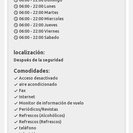
06:00 - 22:00 Domingo
schedule
06:00 - 22:00 Lunes
schedule
06:00 - 22:00 Martes
schedule
06:00 - 22:00 Miercoles
schedule
06:00 - 22:00 Jueves
schedule
06:00 - 22:00 Viernes
schedule
06:00 - 22:00 Sabado
schedule
localización:
Después de la seguridad
Comodidades:
Acceso desactivado
check
aire acondicionado
check
Fax
check
Internet
check
Monitor de información de vuelo
check
Periódicos/Revistas
check
Refrescos (Alcohólicos)
check
Refrescos (Refrescos)
check
teléfono
check