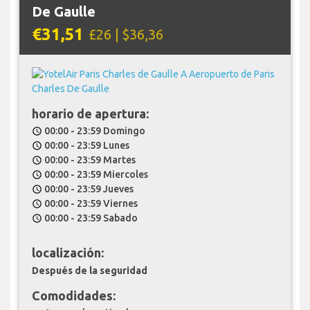
De Gaulle
€31,51
£26 | $36,36
horario de apertura:
00:00 - 23:59 Domingo
schedule
00:00 - 23:59 Lunes
schedule
00:00 - 23:59 Martes
schedule
00:00 - 23:59 Miercoles
schedule
00:00 - 23:59 Jueves
schedule
00:00 - 23:59 Viernes
schedule
00:00 - 23:59 Sabado
schedule
localización:
Después de la seguridad
Comodidades: