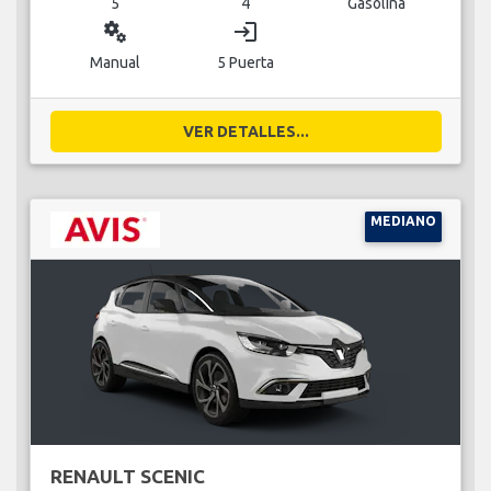
5
4
Gasolina
miscellaneous_services
login
Manual
5 Puerta
VER DETALLES...
MEDIANO
RENAULT SCENIC