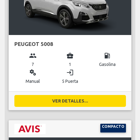
PEUGEOT 5008
group
business_center
local_gas_station
7
1
Gasolina
miscellaneous_services
login
Manual
5 Puerta
VER DETALLES...
COMPACTO