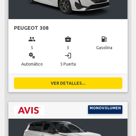
PEUGEOT 308
group
business_center
local_gas_station
5
3
Gasolina
miscellaneous_services
login
Automático
5 Puerta
VER DETALLES...
MONOVOLUMEN