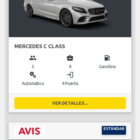
MERCEDES C CLASS
group
business_center
local_gas_station
5
4
Gasolina
miscellaneous_services
login
Automático
4 Puerta
VER DETALLES...
ESTÁNDAR