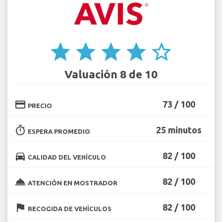
star
star
star
star
star_border
Valuación 8 de 10
credit_card
73 / 100
PRECIO
timer
25 minutos
ESPERA PROMEDIO
directions_car
82 / 100
CALIDAD DEL VEHÍCULO
room_service
82 / 100
ATENCIÓN EN MOSTRADOR
flag
82 / 100
RECOGIDA DE VEHÍCULOS