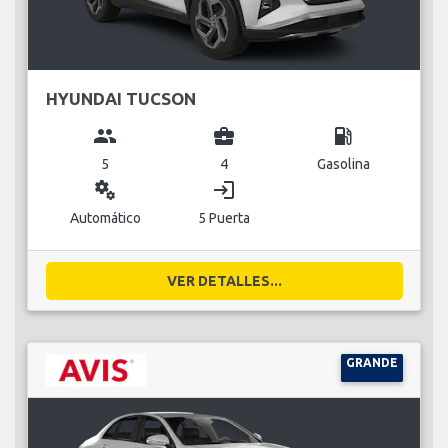
HYUNDAI TUCSON
group
business_center
local_gas_station
5
4
Gasolina
miscellaneous_services
login
Automático
5 Puerta
VER DETALLES...
GRANDE