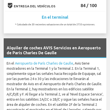
beenhere
84 / 100
ENTREGA DEL VEHÍCULOS
En el terminal
* Calculado de 20 recientes valuaciones de un total de 2733 opiniones.
`
Alquiler de coches AVIS Servicios en Aeropuerto
de Paris Charles De Gaulle
En el
Aeropuerto de París Charles de Gaulle
, Avis tiene
mostradores en la Terminal 1 y la Terminal 2. En la Terminal 1,
simplemente sigue las señales hacia Recogida de Equipaje, sal
por las puertas 24 o 30 y las indicaciones te llevarán al
mostrador de Avis en el Aeropuerto de París Charles de Gaulle.
En la Terminal 2, hay mostradores en los edificios satélite
A/C/D/E y F. Al llegar a la Terminal 2, ve al 'Nivel Espace Service',
entra en los satélites 2A/2C o 2B/C y sigue las señales hacia el
área de alquiler de coches. En el satélite 2F de la Terminal 2
encontrarás el mostrador en el Nivel de Llegadas, saliendo por