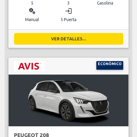
5
3
Gasolina
miscellaneous_services
login
Manual
5 Puerta
VER DETALLES...
ECONÓMICO
PEUGEOT 208