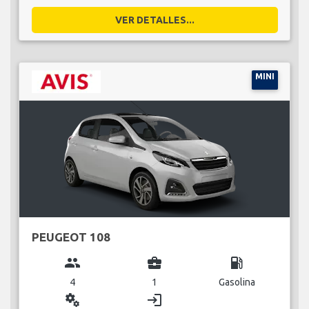
VER DETALLES...
MINI
PEUGEOT 108
group
business_center
local_gas_station
4
1
Gasolina
miscellaneous_services
login