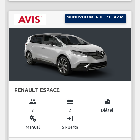
MONOVOLUMEN DE 7 PLAZAS
RENAULT ESPACE
group
business_center
local_gas_station
7
2
Diésel
miscellaneous_services
login
Manual
5 Puerta