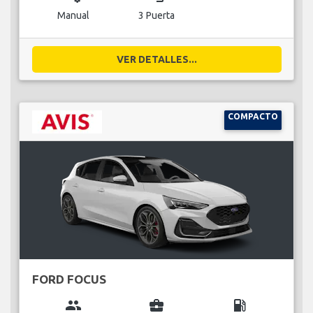
Manual
3 Puerta
VER DETALLES...
COMPACTO
FORD FOCUS
group
business_center
local_gas_station