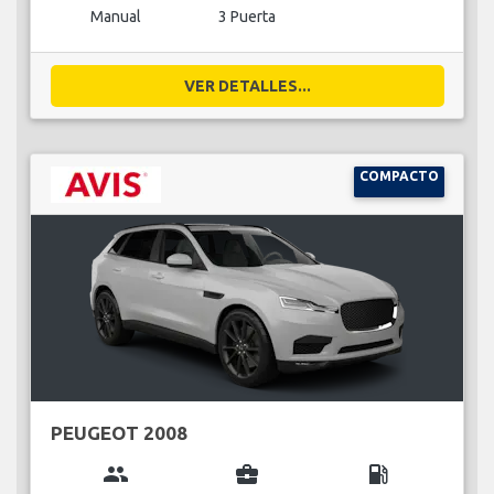
Manual
3 Puerta
VER DETALLES...
COMPACTO
PEUGEOT 2008
group
business_center
local_gas_station