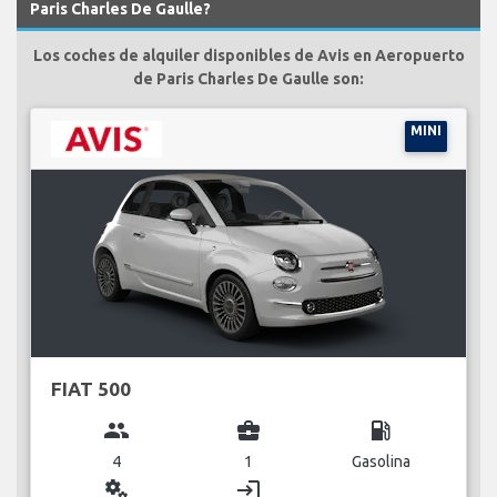
Paris Charles De Gaulle?
Los coches de alquiler disponibles de Avis en Aeropuerto
de Paris Charles De Gaulle son:
MINI
FIAT 500
group
business_center
local_gas_station
4
1
Gasolina
miscellaneous_services
login