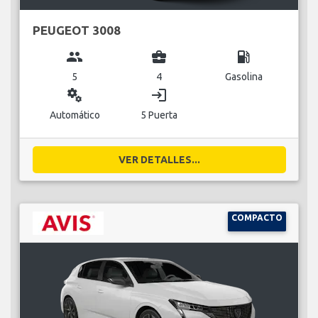
PEUGEOT 3008
group
business_center
local_gas_station
5
4
Gasolina
miscellaneous_services
login
Automático
5 Puerta
VER DETALLES...
COMPACTO