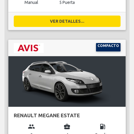
Manual
5 Puerta
VER DETALLES...
COMPACTO
RENAULT MEGANE ESTATE
group
business_center
local_gas_station