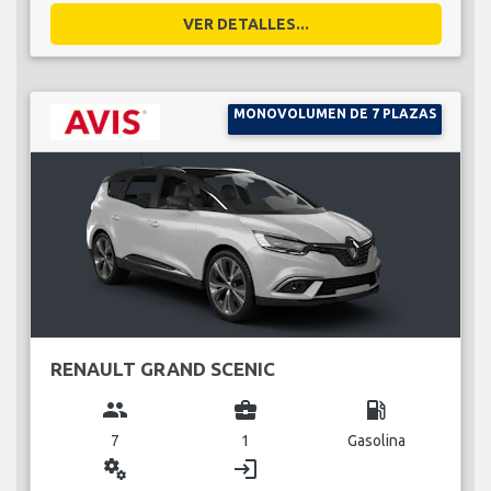
VER DETALLES...
MONOVOLUMEN DE 7 PLAZAS
RENAULT GRAND SCENIC
group
business_center
local_gas_station
7
1
Gasolina
miscellaneous_services
login