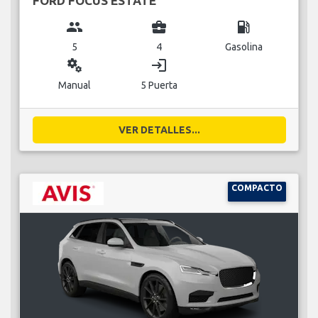
FORD FOCUS ESTATE
group
business_center
local_gas_station
5
4
Gasolina
miscellaneous_services
login
Manual
5 Puerta
VER DETALLES...
COMPACTO