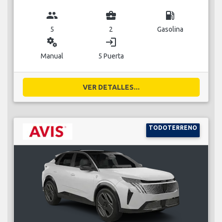
group
business_center
local_gas_station
5
2
Gasolina
miscellaneous_services
login
Manual
5 Puerta
VER DETALLES...
TODOTERRENO