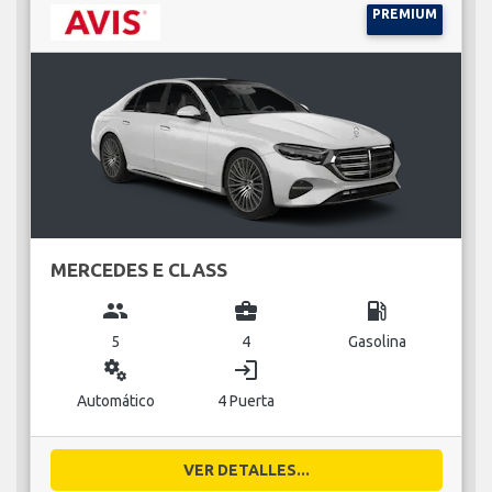
PREMIUM
MERCEDES E CLASS
group
business_center
local_gas_station
5
4
Gasolina
miscellaneous_services
login
Automático
4 Puerta
VER DETALLES...