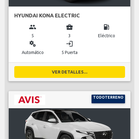
HYUNDAI KONA ELECTRIC
group
business_center
local_gas_station
5
3
Eléctrico
miscellaneous_services
login
Automático
5 Puerta
VER DETALLES...
TODOTERRENO