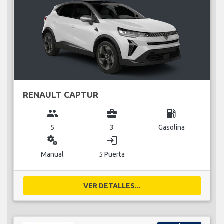
RENAULT CAPTUR
group
business_center
local_gas_station
5
3
Gasolina
miscellaneous_services
login
Manual
5 Puerta
VER DETALLES...