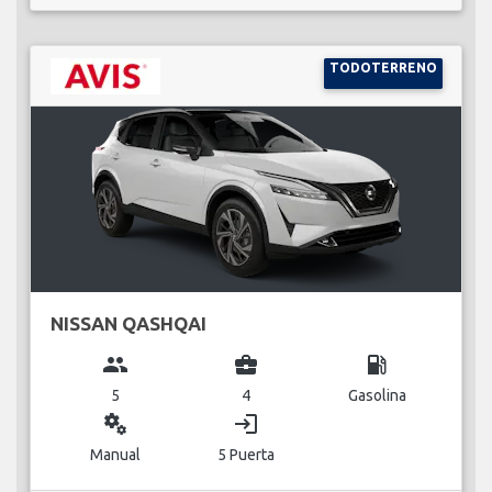
TODOTERRENO
NISSAN QASHQAI
group
business_center
local_gas_station
5
4
Gasolina
miscellaneous_services
login
Manual
5 Puerta