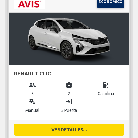
ECONÓMICO
RENAULT CLIO
group
business_center
local_gas_station
5
2
Gasolina
miscellaneous_services
login
Manual
5 Puerta
VER DETALLES...