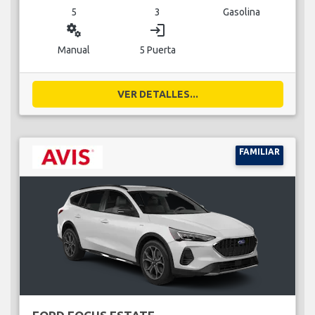
5
3
Gasolina
miscellaneous_services
login
Manual
5 Puerta
VER DETALLES...
FAMILIAR