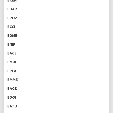
EREN
EBAR
EPOZ
ECCI
EDME
ENIR
EACE
EMUI
EPLA
EMME
EAGE
EDOI
EATU