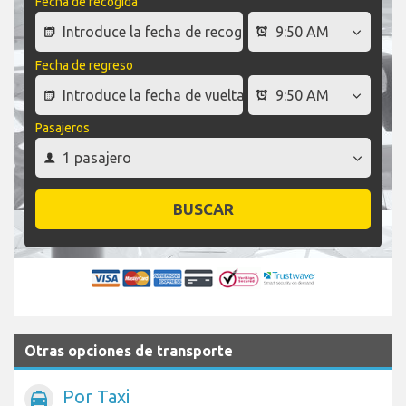
Fecha de recogida
Fecha de regreso
Pasajeros
BUSCAR
Otras opciones de transporte
Por Taxi
local_taxi