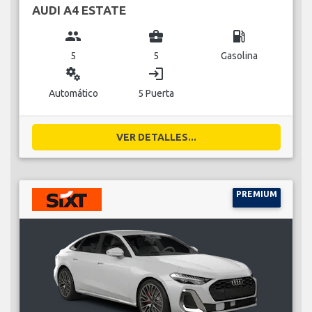
AUDI A4 ESTATE
group
business_center
local_gas_station
5
5
Gasolina
miscellaneous_services
login
Automático
5 Puerta
VER DETALLES...
PREMIUM