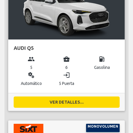
AUDI Q5
group
business_center
local_gas_station
5
6
Gasolina
miscellaneous_services
login
Automático
5 Puerta
VER DETALLES...
MONOVOLUMEN