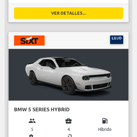
VER DETALLES...
LUJO
BMW 5 SERIES HYBRID
group
business_center
local_gas_station
5
4
Híbrido