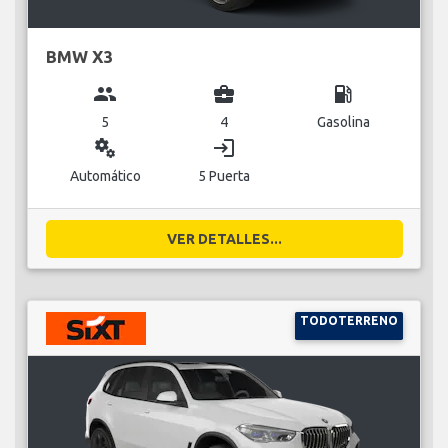
BMW X3
group
business_center
local_gas_station
5
4
Gasolina
miscellaneous_services
login
Automático
5 Puerta
VER DETALLES...
TODOTERRENO