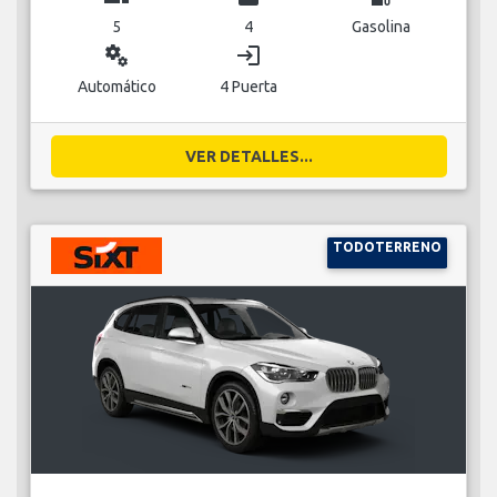
5
4
Gasolina
miscellaneous_services
login
Automático
4 Puerta
VER DETALLES...
TODOTERRENO