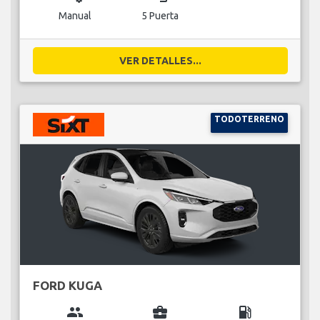
Manual
5 Puerta
VER DETALLES...
TODOTERRENO
FORD KUGA
group
business_center
local_gas_station