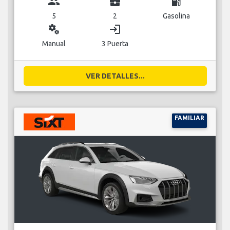
group
business_center
local_gas_station
5
2
Gasolina
miscellaneous_services
login
Manual
3 Puerta
VER DETALLES...
FAMILIAR