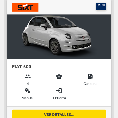
MINI
FIAT 500
group
business_center
local_gas_station
4
1
Gasolina
miscellaneous_services
login
Manual
3 Puerta
VER DETALLES...