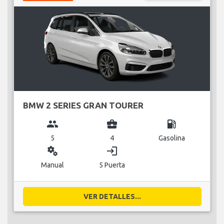
BMW 2 SERIES GRAN TOURER
group
business_center
local_gas_station
5
4
Gasolina
miscellaneous_services
login
Manual
5 Puerta
VER DETALLES...