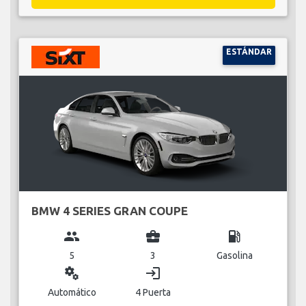
ESTÁNDAR
BMW 4 SERIES GRAN COUPE
group
business_center
local_gas_station
5
3
Gasolina
miscellaneous_services
login
Automático
4 Puerta