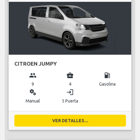
CITROEN JUMPY
group
business_center
local_gas_station
9
4
Gasolina
miscellaneous_services
login
Manual
5 Puerta
VER DETALLES...