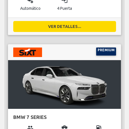
miscellaneous_services
login
Automático
4 Puerta
VER DETALLES...
PREMIUM
BMW 7 SERIES
group
business_center
local_gas_station