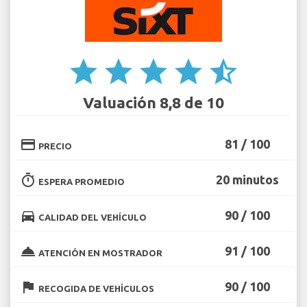
star
star
star
star
star_half
Valuación 8,8 de 10
credit_card
81 / 100
PRECIO
timer
20 minutos
ESPERA PROMEDIO
directions_car
90 / 100
CALIDAD DEL VEHÍCULO
room_service
91 / 100
ATENCIÓN EN MOSTRADOR
flag
90 / 100
RECOGIDA DE VEHÍCULOS