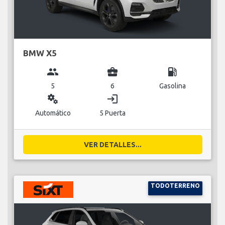
BMW X5
group
business_center
local_gas_station
5
6
Gasolina
miscellaneous_services
login
Automático
5 Puerta
VER DETALLES...
TODOTERRENO