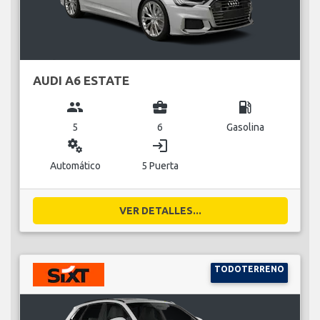
AUDI A6 ESTATE
group
business_center
local_gas_station
5
6
Gasolina
miscellaneous_services
login
Automático
5 Puerta
VER DETALLES...
TODOTERRENO