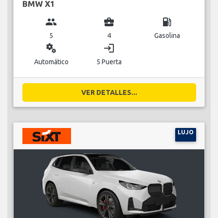
BMW X1
group
business_center
local_gas_station
5
4
Gasolina
miscellaneous_services
login
Automático
5 Puerta
VER DETALLES...
LUJO