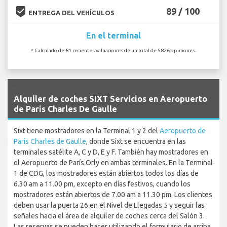
beenhere
89 / 100
ENTREGA DEL VEHÍCULOS
En el terminal
* Calculado de 81 recientes valuaciones de un total de 5826 opiniones.
`
Alquiler de coches SIXT Servicios en Aeropuerto
de Paris Charles De Gaulle
Sixt tiene mostradores en la Terminal 1 y 2 del
Aeropuerto de
París Charles de Gaulle
, donde Sixt se encuentra en las
terminales satélite A, C y D, E y F. También hay mostradores en
el Aeropuerto de París Orly en ambas terminales. En la Terminal
1 de CDG, los mostradores están abiertos todos los días de
6.30 am a 11.00 pm, excepto en días festivos, cuando los
mostradores están abiertos de 7.00 am a 11.30 pm. Los clientes
deben usar la puerta 26 en el Nivel de Llegadas 5 y seguir las
señales hacia el área de alquiler de coches cerca del Salón 3.
Las reservas se pueden hacer utilizando el formulario de arriba.