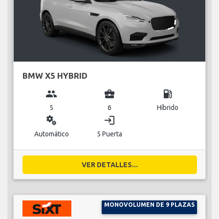
BMW X5 HYBRID
group
business_center
local_gas_station
5
6
Híbrido
miscellaneous_services
login
Automático
5 Puerta
VER DETALLES...
MONOVOLUMEN DE 9 PLAZAS