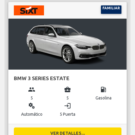
FAMILIAR
BMW 3 SERIES ESTATE
group
business_center
local_gas_station
5
5
Gasolina
miscellaneous_services
login
Automático
5 Puerta
VER DETALLES...