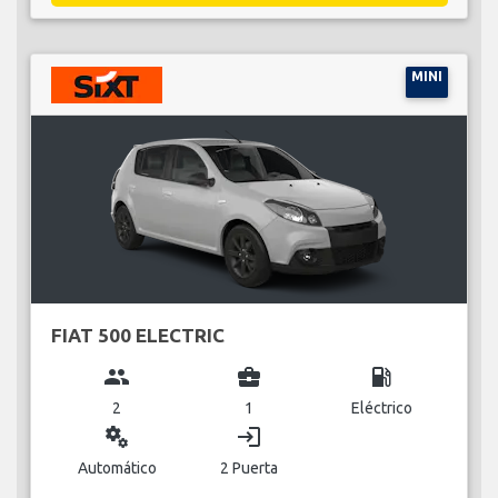
MINI
FIAT 500 ELECTRIC
group
business_center
local_gas_station
2
1
Eléctrico
miscellaneous_services
login
Automático
2 Puerta