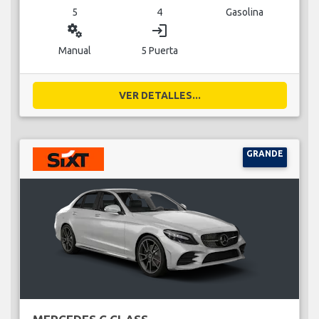
5
4
Gasolina
miscellaneous_services
login
Manual
5 Puerta
VER DETALLES...
GRANDE