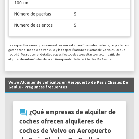
100 km
Número de puertas
5
Numero de asientos
5
Las especificaciones que se muestran son solo para fines informativos, no podemos
garantizar el modelo de vehículo y las especificaciones exactas de Volvo XC60 que
recibirá. Para obtener detalles específicos, debe consultar con la compañía de
alquiler de automóviles dada en Aeropuerto de Paris Charles De Gaulle.
Volvo Alquiler de vehículos en Aeropuerto de Paris Charles De
Gaulle - Preguntas frecuentes
question_answer
¿Qué empresas de alquiler de
coches ofrecen alquileres de
coches de Volvo en Aeropuerto