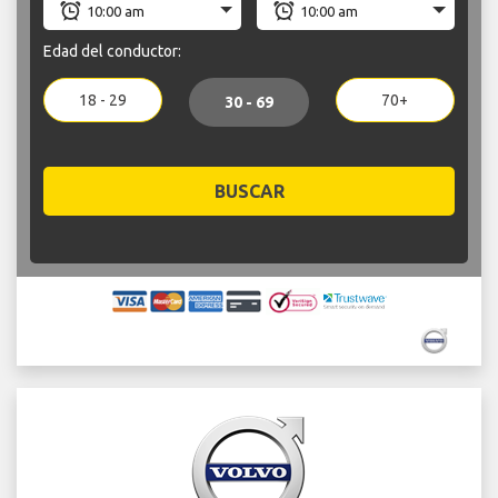
Edad del conductor:
18 - 29
70+
30 - 69
BUSCAR