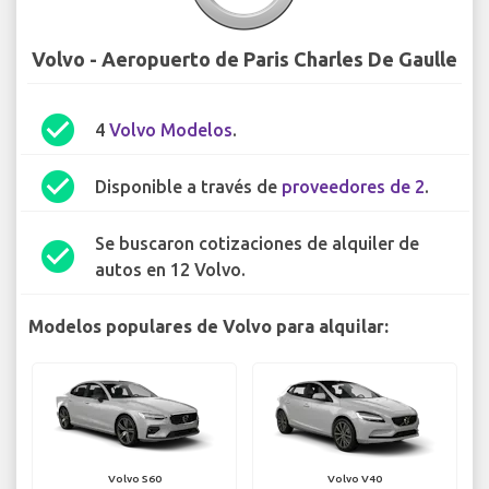
Volvo - Aeropuerto de Paris Charles De Gaulle
check_circle
4
Volvo Modelos
.
check_circle
Disponible a través de
proveedores de 2
.
Se buscaron cotizaciones de alquiler de
check_circle
autos en 12 Volvo.
Modelos populares de Volvo para alquilar:
Volvo S60
Volvo V40