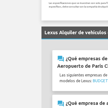
Las especificaciones que se muestran son solo para f
específicos, debe consultar con la compañía de alqui
Lexus Alquiler de vehículos
question_answer
¿Qué empresas de a
Aeropuerto de Paris C
Las siguientes empresas de
modelos de Lexus:
BUDGET
question_answer
¿Qué empresa de al