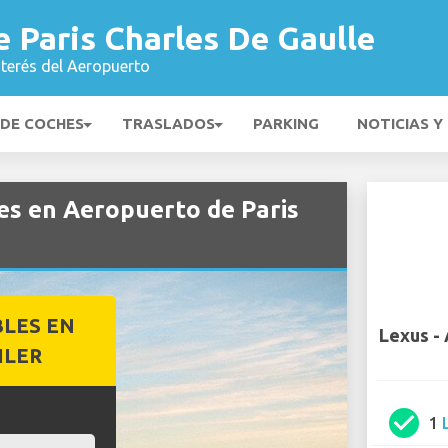
 Paris Charles De Gaulle
nterés del Aeropuerto
 DE COCHES
TRASLADOS
PARKING
NOTICIAS Y
es en Aeropuerto de Paris
BLES EN
Lexus -
ILER
check_circle
1